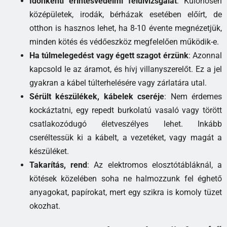
Időnkénti érintésvédelmi felülvizsgálat
: Különösen
középületek, irodák, bérházak esetében előírt, de
otthon is hasznos lehet, ha 8-10 évente megnézetjük,
minden kötés és védőeszköz megfelelően működik-e.
Ha túlmelegedést vagy égett szagot érzünk
: Azonnal
kapcsold le az áramot, és hívj villanyszerelőt. Ez a jel
gyakran a kábel túlterhelésére vagy zárlatára utal.
Sérült készülékek, kábelek cseréje
: Nem érdemes
kockáztatni, egy repedt burkolatú vasaló vagy törött
csatlakozódugó életveszélyes lehet. Inkább
cseréltessük ki a kábelt, a vezetéket, vagy magát a
készüléket.
Takarítás, rend
: Az elektromos elosztótábláknál, a
kötések közelében soha ne halmozzunk fel éghető
anyagokat, papírokat, mert egy szikra is komoly tüzet
okozhat.