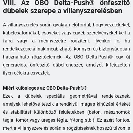
VIII. Az OBO Delta-Push® önfeszítő
dübelek szerepe a villanyszerelésben
A villanyszerelés során gyakran előfordul, hogy vezetékeket,
kábelcsatornákat, csöveket vagy egyéb szerelvényeket kell a
falra vagy a mennyezetre rögzíteni. Ilyenkor jó, ha
rendelkezésre állnak megbízható, könnyen és biztonságosan
használható rögzítőelemek. Az OBO Delta-Push® egy új
generációs, önfeszítő dübelrendszer, amelyet kifejezetten
ilyen célokra terveztek.
Miért különleges az OBO Delta-Push®?
Ezek a dübelek speciális geometriával rendelkeznek,
amelyek lehetővé teszik a rendkívül magas kihúzási értéket
és stabilitást különböző felületekben (beton, mészhomok
tégla, tömör vagy üreges tégla, Y-tong stb.). Ez azért fontos,
mert a villanyszerelés során a rögzítéseknek hosszú távon is