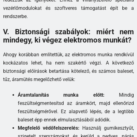
vezérlőmodulokat és szoftveres támogatást épít be a
rendszerbe.
V. Biztonsági szabályok: miért nem
mindegy, ki végez elektromos munkát?
Ahogy korábban említettük, az elektromos munka rendkívül
kockázatos lehet, ha nem szakértő végzi. A következő
biztonsági előírások betartása kötelező, és számos baleset,
tűz, áramütés megelőzhető velük:
Áramtalanítás munka előtt:
Mindig
feszültségmentesítsd az áramkört, majd ellenőrizd
feszültségmérővel. Ez alapvető lépés, de a legtöbb
baleset épp ennek elmulasztásából adódik.
Megfelelő védőfelszerelés:
Használj gumikesztyűt,
szigetelt szerszámokat, és kerüld a nedves, párás