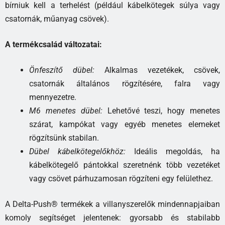
bírniuk kell a terhelést (például kábelkötegek súlya vagy
csatornák, műanyag csövek).
A termékcsalád változatai:
Önfeszítő dübel:
Alkalmas vezetékek, csövek,
csatornák általános rögzítésére, falra vagy
mennyezetre.
M6 menetes dübel:
Lehetővé teszi, hogy menetes
szárat, kampókat vagy egyéb menetes elemeket
rögzítsünk stabilan.
Dübel kábelkötegelőkhöz:
Ideális megoldás, ha
kábelkötegelő pántokkal szeretnénk több vezetéket
vagy csövet párhuzamosan rögzíteni egy felülethez.
A Delta-Push® termékek a villanyszerelők mindennapjaiban
komoly segítséget jelentenek: gyorsabb és stabilabb