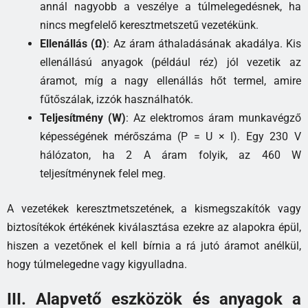
annál nagyobb a veszélye a túlmelegedésnek, ha
nincs megfelelő keresztmetszetű vezetékünk.
Ellenállás (Ω)
: Az áram áthaladásának akadálya. Kis
ellenállású anyagok (például réz) jól vezetik az
áramot, míg a nagy ellenállás hőt termel, amire
fűtőszálak, izzók használhatók.
Teljesítmény (W)
: Az elektromos áram munkavégző
képességének mérőszáma (P = U × I). Egy 230 V
hálózaton, ha 2 A áram folyik, az 460 W
teljesítménynek felel meg.
A vezetékek keresztmetszetének, a kismegszakítók vagy
biztosítékok értékének kiválasztása ezekre az alapokra épül,
hiszen a vezetőnek el kell bírnia a rá jutó áramot anélkül,
hogy túlmelegedne vagy kigyulladna.
III. Alapvető eszközök és anyagok a