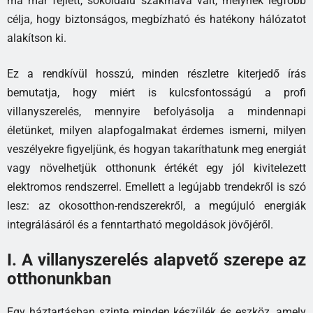
ma már fejlett, sokoldalú szakmává vált, melynek legfőbb
célja, hogy biztonságos, megbízható és hatékony hálózatot
alakítson ki.
Ez a rendkívül hosszú, minden részletre kiterjedő írás
bemutatja, hogy miért is kulcsfontosságú a profi
villanyszerelés, mennyire befolyásolja a mindennapi
életünket, milyen alapfogalmakat érdemes ismerni, milyen
veszélyekre figyeljünk, és hogyan takaríthatunk meg energiát
vagy növelhetjük otthonunk értékét egy jól kivitelezett
elektromos rendszerrel. Emellett a legújabb trendekről is szó
lesz: az okosotthon-rendszerekről, a megújuló energiák
integrálásáról és a fenntartható megoldások jövőjéről.
I. A villanyszerelés alapvető szerepe az
otthonunkban
Egy háztartásban szinte minden készülék és eszköz, amely