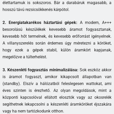
élettartamuk is sokszoros. Bár a darabáruk magasabb, a
hosszú távú rezsicsökkenés kárpótol.
2. Energiatakarékos háztartási gépek:
A modern, A+++
besorolású készülékek kevesebb áramot fogyasztanak,
kevesebb hőt termelnek, és kevesebb erőforrást igényelnek.
A villanyszerelés során érdemes úgy méretezni a köröket,
hogy ezek a gépek stabil, külön áramkört kapjanak,
megelőzve a túlterhelést.
3. Készenléti fogyasztás minimalizálása:
Sok eszköz akkor
is áramot fogyaszt, amikor kikapcsolt állapotban van
(standby). Elszív a hálózatból feleslegesen wattokat, ami
éves szinten is érezhető. Az olyan megoldások, mint a
központi kapcsolóval ellátott elosztók vagy az okosrelék
segíthetnek lekapcsolni a készenléti áramköröket éjszakára
vagy ha nem tartózkodunk otthon.