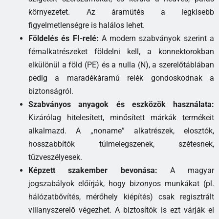
környezetet. Az áramütés a legkisebb
figyelmetlenségre is halálos lehet.
Földelés és FI-relé:
A modern szabványok szerint a
fémalkatrészeket földelni kell, a konnektorokban
elkülönül a föld (PE) és a nulla (N), a szerelőtáblában
pedig a maradékáramú relék gondoskodnak a
biztonságról.
Szabványos anyagok és eszközök használata:
Kizárólag hitelesített, minősített márkák termékeit
alkalmazd. A „noname” alkatrészek, elosztók,
hosszabbítók túlmelegszenek, szétesnek,
tűzveszélyesek.
Képzett szakember bevonása:
A magyar
jogszabályok előírják, hogy bizonyos munkákat (pl.
hálózatbővítés, mérőhely kiépítés) csak regisztrált
villanyszerelő végezhet. A biztosítók is ezt várják el