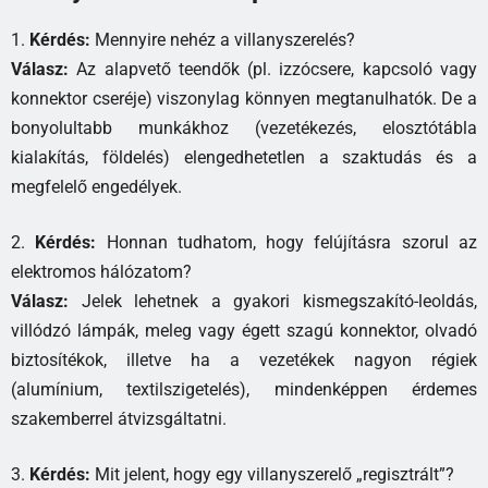
1.
Kérdés:
Mennyire nehéz a villanyszerelés?
Válasz:
Az alapvető teendők (pl. izzócsere, kapcsoló vagy
konnektor cseréje) viszonylag könnyen megtanulhatók. De a
bonyolultabb munkákhoz (vezetékezés, elosztótábla
kialakítás, földelés) elengedhetetlen a szaktudás és a
megfelelő engedélyek.
2.
Kérdés:
Honnan tudhatom, hogy felújításra szorul az
elektromos hálózatom?
Válasz:
Jelek lehetnek a gyakori kismegszakító-leoldás,
villódzó lámpák, meleg vagy égett szagú konnektor, olvadó
biztosítékok, illetve ha a vezetékek nagyon régiek
(alumínium, textilszigetelés), mindenképpen érdemes
szakemberrel átvizsgáltatni.
3.
Kérdés:
Mit jelent, hogy egy villanyszerelő „regisztrált”?