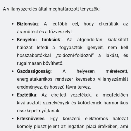
A villanyszerelés által meghatározott tényezők:
Biztonság
: A legfőbb cél, hogy elkerüljük az
áramütést és a tűzveszélyt.
Kényelmi funkciók
: Az átgondoltan kialakított
hálózat lefedi a fogyasztók igényeit, nem kell
hosszabbítókkal „toldozni-foldozni” a lakást, és
rugalmasan bővíthető.
Gazdaságosság
: A helyesen méretezett,
energiatakarékos rendszer kevesebb villanyszámlát
eredményez, és hosszú távra tervez.
Esztétika
: Az elrejtett vezetékek, a megfelelően
kiválasztott szerelvények és kötőelemek harmonikus
összképet nyújtanak.
Értéknövelés
: Egy korszerű elektromos hálózat
komoly pluszt jelent az ingatlan piaci értékében, ami