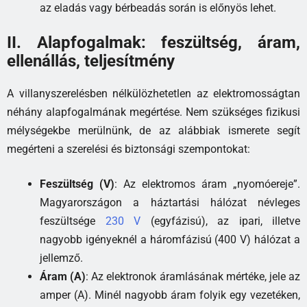
az eladás vagy bérbeadás során is előnyös lehet.
II. Alapfogalmak: feszültség, áram,
ellenállás, teljesítmény
A villanyszerelésben nélkülözhetetlen az elektromosságtan
néhány alapfogalmának megértése. Nem szükséges fizikusi
mélységekbe merülnünk, de az alábbiak ismerete segít
megérteni a szerelési és biztonsági szempontokat:
Feszültség (V)
: Az elektromos áram „nyomóereje”.
Magyarországon a háztartási hálózat névleges
feszültsége
230 V
(egyfázisú), az ipari, illetve
nagyobb igényeknél a háromfázisú (400 V) hálózat a
jellemző.
Áram (A)
: Az elektronok áramlásának mértéke, jele az
amper (A). Minél nagyobb áram folyik egy vezetéken,