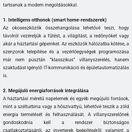
tartsanak a modern megoldásokkal.
1. Intelligens otthonok (smart home-rendszerek)
Az okoseszközök összehangolása lehetővé teszi, hogy
távolról vezéreljük a fűtést, a világítást, a redőnyöket vagy
akár a háztartási gépeinket. Az eszközök hálózatba kötése, a
szenzorok telepítése és a vezérlőegységek programozása
már nem pusztán “klasszikus” villanyszerelés, hanem
szaktudást igénylő IT-kommunikáció és épületautomatizálás
is.
2. Megújuló energiaforrások integrálása
A háztartási méretű napelemek és egyéb megújuló források,
mint a szélturbina vagy a hőszivattyú, lehetővé teszik a zöld
energia termelését és felhasználását. A villanyszerelőnek
gondoskodnia kell a rendszer biztonságos
csatlakoztatásáról, az inverterek beépítéséről, valamint a