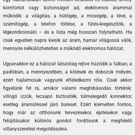
komfortot vagy biztonságot ad, elektromos árammal
működik: a világítás, a hűtőgép, a mosógép, a tévé, a
számítógép, a telefon töltése, a fűtés-kiegészítők, a
légkondicionáló – és a lista még hosszan folytatható. Ha
csak egyetlen napra kiesik az áram, hamar világossá válik,
mennyire nélkülözhetetlen a működő elektromos hálózat.
Ugyanakkor ez a hálózat látszólag rejtve húzódik a falban, a
padlóban, a mennyezetben, a kötések és dobozok mélyén,
ezért hajlamosak vagyunk elfeledkezni róla. Csak akkor
figyelünk fel rá, amikor valami meghibásodás történik:
villogó izzók, lecsapó biztosíték, túlmelegedő konnektor,
esetleg áramütéssel járó baleset. Ezért kiemelten fontos,
hogy már az otthonunk tervezésekor, építésekor vagy
felújításakor különös gondot fordítsunk a megfelelő
villanyszerelési megoldásokra.