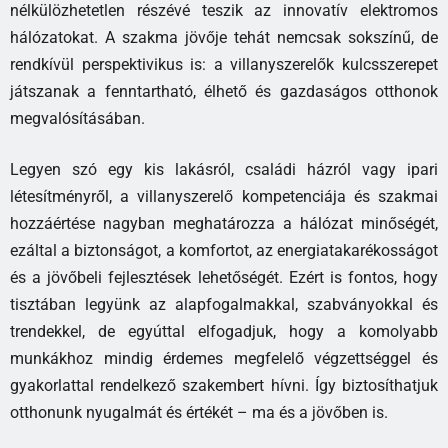
nélkülözhetetlen részévé teszik az innovatív elektromos
hálózatokat. A szakma jövője tehát nemcsak sokszínű, de
rendkívül perspektivikus is: a villanyszerelők kulcsszerepet
játszanak a fenntartható, élhető és gazdaságos otthonok
megvalósításában.
Legyen szó egy kis lakásról, családi házról vagy ipari
létesítményről, a villanyszerelő kompetenciája és szakmai
hozzáértése nagyban meghatározza a hálózat minőségét,
ezáltal a biztonságot, a komfortot, az energiatakarékosságot
és a jövőbeli fejlesztések lehetőségét. Ezért is fontos, hogy
tisztában legyünk az alapfogalmakkal, szabványokkal és
trendekkel, de egyúttal elfogadjuk, hogy a komolyabb
munkákhoz mindig érdemes megfelelő végzettséggel és
gyakorlattal rendelkező szakembert hívni. Így biztosíthatjuk
otthonunk nyugalmát és értékét – ma és a jövőben is.