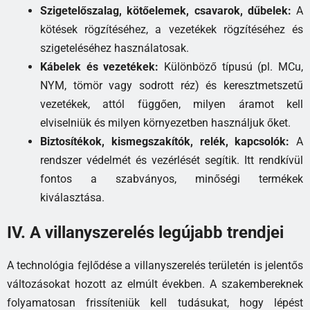
Szigetelőszalag, kötőelemek, csavarok, dűbelek:
A
kötések rögzítéséhez, a vezetékek rögzítéséhez és
szigeteléséhez használatosak.
Kábelek és vezetékek:
Különböző típusú (pl. MCu,
NYM, tömör vagy sodrott réz) és keresztmetszetű
vezetékek, attól függően, milyen áramot kell
elviselniük és milyen környezetben használjuk őket.
Biztosítékok, kismegszakítók, relék, kapcsolók:
A
rendszer védelmét és vezérlését segítik. Itt rendkívül
fontos a szabványos, minőségi termékek
kiválasztása.
IV. A villanyszerelés legújabb trendjei
A technológia fejlődése a villanyszerelés területén is jelentős
változásokat hozott az elmúlt években. A szakembereknek
folyamatosan frissíteniük kell tudásukat, hogy lépést