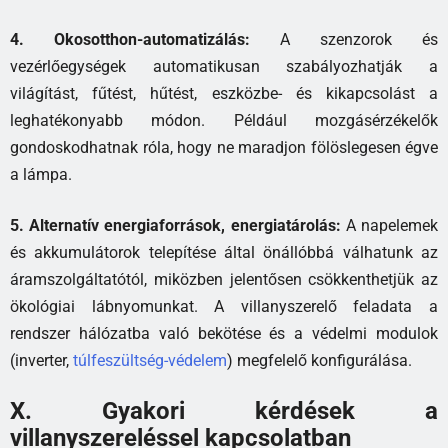
4. Okosotthon-automatizálás:
A szenzorok és
vezérlőegységek automatikusan szabályozhatják a
világítást, fűtést, hűtést, eszközbe- és kikapcsolást a
leghatékonyabb módon. Például mozgásérzékelők
gondoskodhatnak róla, hogy ne maradjon fölöslegesen égve
a lámpa.
5. Alternatív energiaforrások, energiatárolás:
A napelemek
és akkumulátorok telepítése által önállóbbá válhatunk az
áramszolgáltatótól, miközben jelentősen csökkenthetjük az
ökológiai lábnyomunkat. A villanyszerelő feladata a
rendszer hálózatba való bekötése és a védelmi modulok
(inverter,
túlfeszültség-védelem
) megfelelő konfigurálása.
X. Gyakori kérdések a
villanyszereléssel kapcsolatban