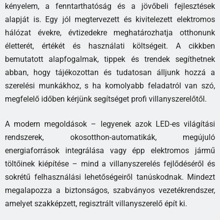
kényelem, a fenntarthatóság és a jövőbeli fejlesztések
alapját is. Egy jól megtervezett és kivitelezett elektromos
hálózat évekre, évtizedekre meghatározhatja otthonunk
életterét, értékét és használati költségeit. A cikkben
bemutatott alapfogalmak, tippek és trendek segíthetnek
abban, hogy tájékozottan és tudatosan álljunk hozzá a
szerelési munkákhoz, s ha komolyabb feladatról van szó,
megfelelő időben kérjünk segítséget profi villanyszerelőtől.
A modern megoldások – legyenek azok LED-es világítási
rendszerek, okosotthon-automatikák, megújuló
energiaforrások integrálása vagy épp elektromos jármű
töltőinek kiépítése – mind a villanyszerelés fejlődéséről és
sokrétű felhasználási lehetőségeiről tanúskodnak. Mindezt
megalapozza a biztonságos, szabványos vezetékrendszer,
amelyet szakképzett, regisztrált villanyszerelő épít ki.