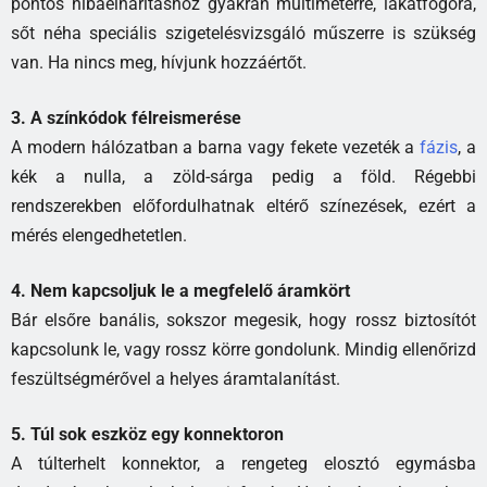
pontos hibaelhárításhoz gyakran multiméterre, lakatfogóra,
sőt néha speciális szigetelésvizsgáló műszerre is szükség
van. Ha nincs meg, hívjunk hozzáértőt.
3. A színkódok félreismerése
A modern hálózatban a barna vagy fekete vezeték a
fázis
, a
kék a nulla, a zöld-sárga pedig a föld. Régebbi
rendszerekben előfordulhatnak eltérő színezések, ezért a
mérés elengedhetetlen.
4. Nem kapcsoljuk le a megfelelő áramkört
Bár elsőre banális, sokszor megesik, hogy rossz biztosítót
kapcsolunk le, vagy rossz körre gondolunk. Mindig ellenőrizd
feszültségmérővel a helyes áramtalanítást.
5. Túl sok eszköz egy konnektoron
A túlterhelt konnektor, a rengeteg elosztó egymásba