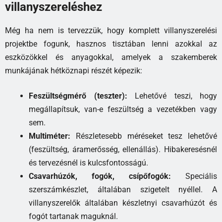
villanyszereléshez
Még ha nem is tervezzük, hogy komplett villanyszerelési
projektbe fogunk, hasznos tisztában lenni azokkal az
eszközökkel és anyagokkal, amelyek a szakemberek
munkájának hétköznapi részét képezik:
Feszültségmérő (teszter):
Lehetővé teszi, hogy
megállapítsuk, van-e feszültség a vezetékben vagy
sem.
Multiméter:
Részletesebb méréseket tesz lehetővé
(feszültség, áramerősség, ellenállás). Hibakeresésnél
és tervezésnél is kulcsfontosságú.
Csavarhúzók, fogók, csípőfogók:
Speciális
szerszámkészlet, általában szigetelt nyéllel. A
villanyszerelők általában készletnyi csavarhúzót és
fogót tartanak maguknál.