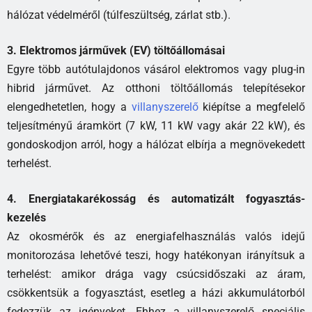
hálózat védelméről (túlfeszültség, zárlat stb.).
3. Elektromos járművek (EV) töltőállomásai
Egyre több autótulajdonos vásárol elektromos vagy plug-in
hibrid járművet. Az otthoni töltőállomás telepítésekor
elengedhetetlen, hogy a
villanyszerelő
kiépítse a megfelelő
teljesítményű áramkört (7 kW, 11 kW vagy akár 22 kW), és
gondoskodjon arról, hogy a hálózat elbírja a megnövekedett
terhelést.
4. Energiatakarékosság és automatizált fogyasztás-
kezelés
Az okosmérők és az energiafelhasználás valós idejű
monitorozása lehetővé teszi, hogy hatékonyan irányítsuk a
terhelést: amikor drága vagy csúcsidőszaki az áram,
csökkentsük a fogyasztást, esetleg a házi akkumulátorból
fedezzük az igényeket. Ehhez a villanyszerelő speciális