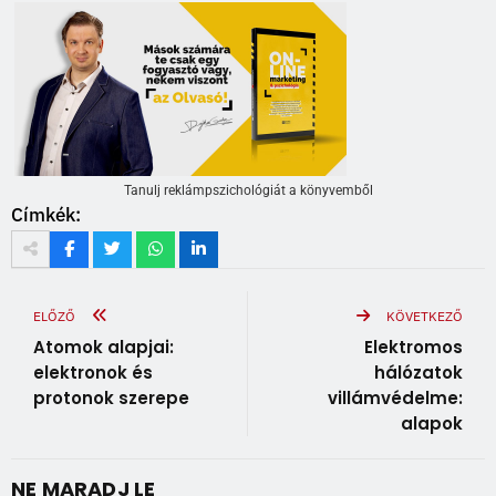
Tanulj reklámpszichológiát a könyvemből
Címkék:
ELŐZŐ
KÖVETKEZŐ
Atomok alapjai:
Elektromos
elektronok és
hálózatok
protonok szerepe
villámvédelme:
alapok
NE MARADJ LE