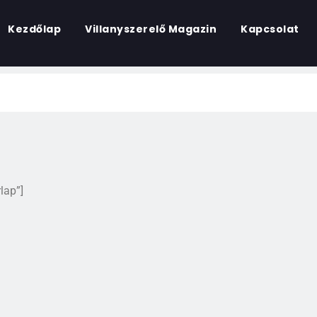
Kezdőlap
Villanyszerelő Magazin
Kapcsolat
lap”]