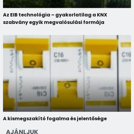
Az EIB technológia – gyakorlatilag a KNX
szabvány egyik megvalósulási formája
A kismegszakító fogalma és jelentősége
AJÁNLJUK