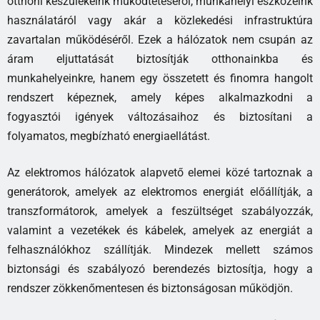
otthoni készülékeink működtetéséről, munkahelyi eszközeink
használatáról vagy akár a közlekedési infrastruktúra
zavartalan működéséről. Ezek a hálózatok nem csupán az
áram eljuttatását biztosítják otthonainkba és
munkahelyeinkre, hanem egy összetett és finomra hangolt
rendszert képeznek, amely képes alkalmazkodni a
fogyasztói igények változásaihoz és biztosítani a
folyamatos, megbízható energiaellátást.
Az elektromos hálózatok alapvető elemei közé tartoznak a
generátorok, amelyek az elektromos energiát előállítják, a
transzformátorok, amelyek a feszültséget szabályozzák,
valamint a vezetékek és kábelek, amelyek az energiát a
felhasználókhoz szállítják. Mindezek mellett számos
biztonsági és szabályozó berendezés biztosítja, hogy a
rendszer zökkenőmentesen és biztonságosan működjön.