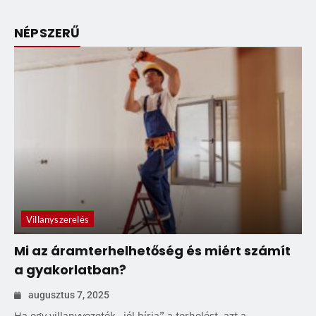
NÉPSZERŰ
Villanyszerelés
Mi az áramterhelhetőség és miért számít
a gyakorlatban?
augusztus 7, 2025
Ha egy villanyvezeték „jól bírja” a terhelést, azt a