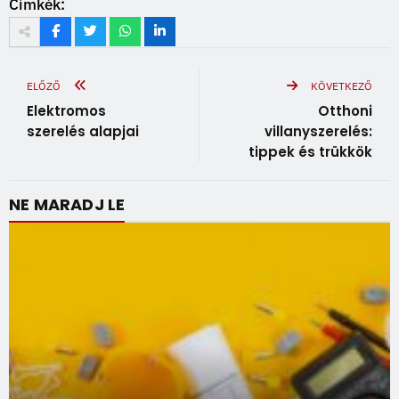
Címkék:
ELŐZŐ
KÖVETKEZŐ
Elektromos
Otthoni
szerelés alapjai
villanyszerelés:
tippek és trükkök
NE MARADJ LE