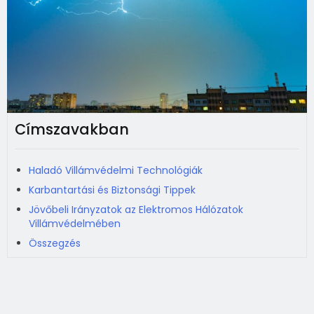
Címszavakban
Haladó Villámvédelmi Technológiák
Karbantartási és Biztonsági Tippek
Jövőbeli Irányzatok az Elektromos Hálózatok
Villámvédelmében
Összegzés