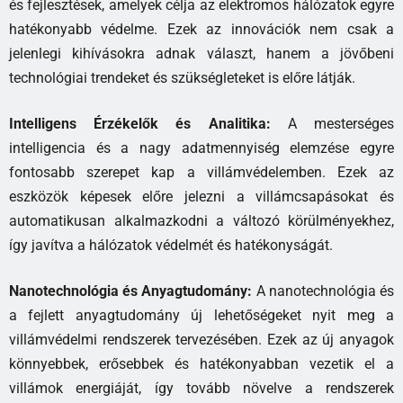
és fejlesztések, amelyek célja az elektromos hálózatok egyre
hatékonyabb védelme. Ezek az innovációk nem csak a
jelenlegi kihívásokra adnak választ, hanem a jövőbeni
technológiai trendeket és szükségleteket is előre látják.
Intelligens Érzékelők és Analitika:
A mesterséges
intelligencia és a nagy adatmennyiség elemzése egyre
fontosabb szerepet kap a villámvédelemben. Ezek az
eszközök képesek előre jelezni a villámcsapásokat és
automatikusan alkalmazkodni a változó körülményekhez,
így javítva a hálózatok védelmét és hatékonyságát.
Nanotechnológia és Anyagtudomány:
A nanotechnológia és
a fejlett anyagtudomány új lehetőségeket nyit meg a
villámvédelmi rendszerek tervezésében. Ezek az új anyagok
könnyebbek, erősebbek és hatékonyabban vezetik el a
villámok energiáját, így tovább növelve a rendszerek