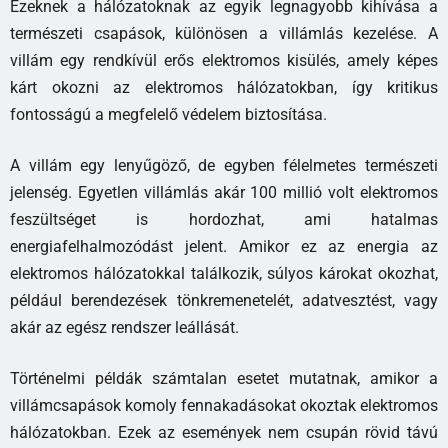
Ezeknek a hálózatoknak az egyik legnagyobb kihívása a
természeti csapások, különösen a villámlás kezelése. A
villám egy rendkívül erős elektromos kisülés, amely képes
kárt okozni az elektromos hálózatokban, így kritikus
fontosságú a megfelelő védelem biztosítása.
A villám egy lenyűgöző, de egyben félelmetes természeti
jelenség. Egyetlen villámlás akár 100 millió volt elektromos
feszültséget is hordozhat, ami hatalmas
energiafelhalmozódást jelent. Amikor ez az energia az
elektromos hálózatokkal találkozik, súlyos károkat okozhat,
például berendezések tönkremenetelét, adatvesztést, vagy
akár az egész rendszer leállását.
Történelmi példák számtalan esetet mutatnak, amikor a
villámcsapások komoly fennakadásokat okoztak elektromos
hálózatokban. Ezek az események nem csupán rövid távú