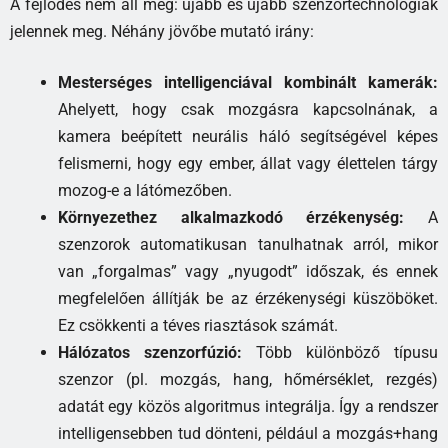
A fejlődés nem áll meg: újabb és újabb szenzortechnológiák
jelennek meg. Néhány jövőbe mutató irány:
Mesterséges intelligenciával kombinált kamerák:
Ahelyett, hogy csak mozgásra kapcsolnának, a
kamera beépített neurális háló segítségével képes
felismerni, hogy egy ember, állat vagy élettelen tárgy
mozog-e a látómezőben.
Környezethez alkalmazkodó érzékenység:
A
szenzorok automatikusan tanulhatnak arról, mikor
van „forgalmas” vagy „nyugodt” időszak, és ennek
megfelelően állítják be az érzékenységi küszöböket.
Ez csökkenti a téves riasztások számát.
Hálózatos szenzorfúzió:
Több különböző típusu
szenzor (pl. mozgás, hang, hőmérséklet, rezgés)
adatát egy közös algoritmus integrálja. Így a rendszer
intelligensebben tud dönteni, például a mozgás+hang