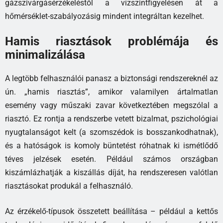
gázszivárgásérzékeléstől a vízszintfigyelésen át a
hőmérséklet-szabályozásig mindent integráltan kezelhet.
Hamis riasztások problémája és
minimalizálása
A legtöbb felhasználói panasz a biztonsági rendszereknél az
ún. „hamis riasztás”, amikor valamilyen ártalmatlan
esemény vagy műszaki zavar következtében megszólal a
riasztó. Ez rontja a rendszerbe vetett bizalmat, pszichológiai
nyugtalanságot kelt (a szomszédok is bosszankodhatnak),
és a hatóságok is komoly büntetést róhatnak ki ismétlődő
téves jelzések esetén. Például számos országban
kiszámlázhatják a kiszállás díját, ha rendszeresen valótlan
riasztásokat produkál a felhasználó.
Az érzékelő-típusok összetett beállítása – például a kettős