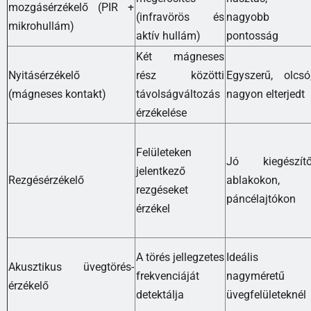
mozgásérzékelő (PIR +
(infravörös és
nagyobb
mikrohullám)
aktív hullám)
pontosság
Két mágneses
Nyitásérzékelő
rész közötti
Egyszerű, olcsó
(mágneses kontakt)
távolságváltozás
nagyon elterjedt
érzékelése
Felületeken
Jó kiegészít
jelentkező
Rezgésérzékelő
ablakokon,
rezgéseket
páncélajtókon
érzékel
A törés jellegzetes
Ideális
Akusztikus üvegtörés-
frekvenciáját
nagyméretű
érzékelő
detektálja
üvegfelületeknél