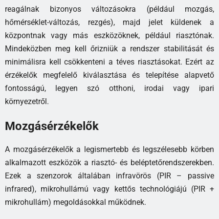
reagálnak bizonyos változásokra (például mozgás,
hőmérséklet-változás, rezgés), majd jelet küldenek a
központnak vagy más eszközöknek, például riasztónak.
Mindeközben meg kell őrizniük a rendszer stabilitását és
minimálisra kell csökkenteni a téves riasztásokat. Ezért az
érzékelők megfelelő kiválasztása és telepítése alapvető
fontosságú, legyen szó otthoni, irodai vagy ipari
környezetről.
Mozgásérzékelők
A mozgásérzékelők a legismertebb és legszélesebb körben
alkalmazott eszközök a riasztó- és beléptetőrendszerekben.
Ezek a szenzorok általában infravörös (PIR – passive
infrared), mikrohullámú vagy kettős technológiájú (PIR +
mikrohullám) megoldásokkal működnek.