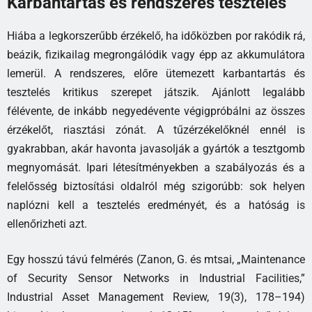
Karbantartás és rendszeres tesztelés
Hiába a legkorszerűbb érzékelő, ha időközben por rakódik rá,
beázik, fizikailag megrongálódik vagy épp az akkumulátora
lemerül. A rendszeres, előre ütemezett karbantartás és
tesztelés kritikus szerepet játszik. Ajánlott legalább
félévente, de inkább negyedévente végigpróbálni az összes
érzékelőt, riasztási zónát. A tűzérzékelőknél ennél is
gyakrabban, akár havonta javasolják a gyártók a tesztgomb
megnyomását. Ipari létesítményekben a szabályozás és a
felelősség biztosítási oldalról még szigorúbb: sok helyen
naplózni kell a tesztelés eredményét, és a hatóság is
ellenőrizheti azt.
Egy hosszú távú felmérés (Zanon, G. és mtsai, „Maintenance
of Security Sensor Networks in Industrial Facilities,”
Industrial Asset Management Review, 19(3), 178–194)