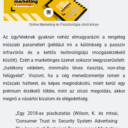
Online Marketing és Pszichológia című könyv
Az ügyfeleknek gyakran nehéz elmagyarázni a rengeteg
műszaki paramétert (például mi a különbség a passzív
infravörös és a kettős technológiájú mozgásérzékelő
között). Ezért a marketinges üzenet sokszor leegyszerűsített:
„hatékony védelem, minimális téves riasztás, non-stop
felügyelet”. Viszont, ha a cég menedzsmentje ismeri a
műszaki hátteret, és képes megindokolni, miért kerül egy
prémium érzékelő többe, mint az olcsó megoldás, akkor
megnő a vásárlói bizalom és elégedettség.
„Egy 2018-as piackutatás (Wilson, K. és mtsai,
‘Consumer Trust in Security System Advertising: