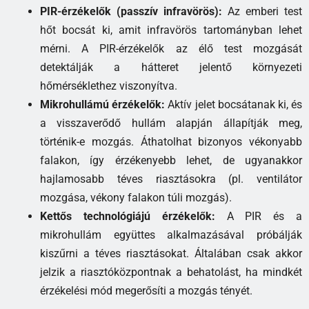
PIR-érzékelők (passzív infravörös):
Az emberi test
hőt bocsát ki, amit infravörös tartományban lehet
mérni. A PIR-érzékelők az élő test mozgását
detektálják a hátteret jelentő környezeti
hőmérséklethez viszonyítva.
Mikrohullámú érzékelők:
Aktív jelet bocsátanak ki, és
a visszaverődő hullám alapján állapítják meg,
történik-e mozgás. Áthatolhat bizonyos vékonyabb
falakon, így érzékenyebb lehet, de ugyanakkor
hajlamosabb téves riasztásokra (pl. ventilátor
mozgása, vékony falakon túli mozgás).
Kettős technológiájú érzékelők:
A PIR és a
mikrohullám együttes alkalmazásával próbálják
kiszűrni a téves riasztásokat. Általában csak akkor
jelzik a riasztóközpontnak a behatolást, ha mindkét
érzékelési mód megerősíti a mozgás tényét.