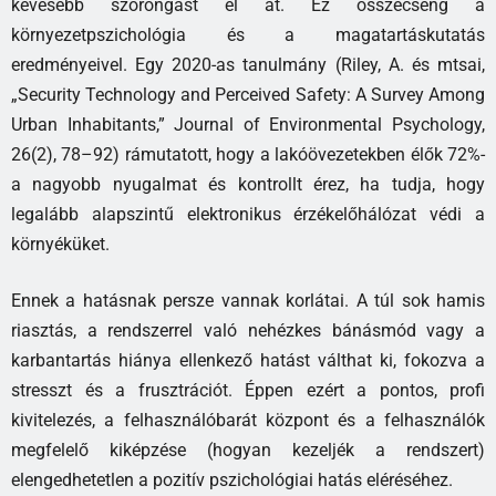
kevesebb szorongást él át. Ez összecseng a
környezetpszichológia és a magatartáskutatás
eredményeivel. Egy 2020-as tanulmány (Riley, A. és mtsai,
„Security Technology and Perceived Safety: A Survey Among
Urban Inhabitants,” Journal of Environmental Psychology,
26(2), 78–92) rámutatott, hogy a lakóövezetekben élők 72%-
a nagyobb nyugalmat és kontrollt érez, ha tudja, hogy
legalább alapszintű elektronikus érzékelőhálózat védi a
környéküket.
Ennek a hatásnak persze vannak korlátai. A túl sok hamis
riasztás, a rendszerrel való nehézkes bánásmód vagy a
karbantartás hiánya ellenkező hatást válthat ki, fokozva a
stresszt és a frusztrációt. Éppen ezért a pontos, profi
kivitelezés, a felhasználóbarát központ és a felhasználók
megfelelő kiképzése (hogyan kezeljék a rendszert)
elengedhetetlen a pozitív pszichológiai hatás eléréséhez.