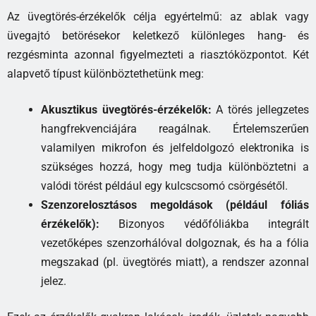
Az üvegtörés-érzékelők célja egyértelmű: az ablak vagy
üvegajtó betörésekor keletkező különleges hang- és
rezgésminta azonnal figyelmezteti a riasztóközpontot. Két
alapvető típust különböztethetünk meg:
Akusztikus üvegtörés-érzékelők:
A törés jellegzetes
hangfrekvenciájára reagálnak. Értelemszerűen
valamilyen mikrofon és jelfeldolgozó elektronika is
szükséges hozzá, hogy meg tudja különböztetni a
valódi törést például egy kulcscsomó csörgésétől.
Szenzorelosztásos megoldások (például fóliás
érzékelők):
Bizonyos védőfóliákba integrált
vezetőképes szenzorhálóval dolgoznak, és ha a fólia
megszakad (pl. üvegtörés miatt), a rendszer azonnal
jelez.