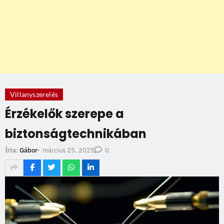
Villanyszerelés
Érzékelők szerepe a
biztonságtechnikában
március 25, 2025
Írta:
Gábor
-
0