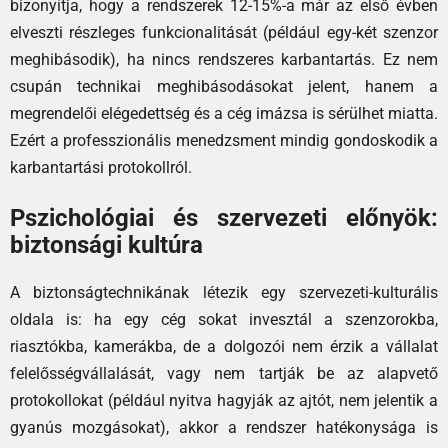
bizonyítja, hogy a rendszerek 12-15%-a már az első évben
elveszti részleges funkcionalitását (például egy-két szenzor
meghibásodik), ha nincs rendszeres karbantartás. Ez nem
csupán technikai meghibásodásokat jelent, hanem a
megrendelői elégedettség és a cég imázsa is sérülhet miatta.
Ezért a professzionális menedzsment mindig gondoskodik a
karbantartási protokollról.
Pszichológiai és szervezeti előnyök:
biztonsági kultúra
A biztonságtechnikának létezik egy szervezeti-kulturális
oldala is: ha egy cég sokat invesztál a szenzorokba,
riasztókba, kamerákba, de a dolgozói nem érzik a vállalat
felelősségvállalását, vagy nem tartják be az alapvető
protokollokat (például nyitva hagyják az ajtót, nem jelentik a
gyanús mozgásokat), akkor a rendszer hatékonysága is