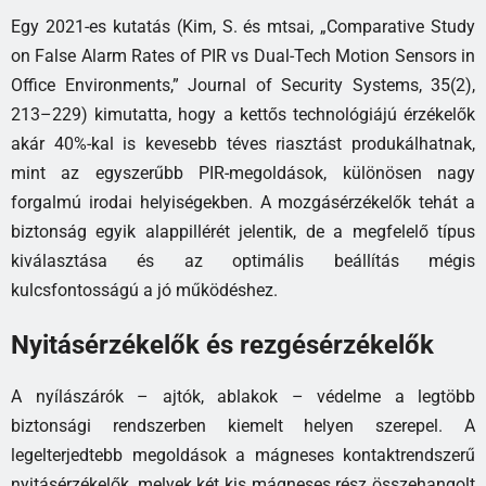
Egy 2021-es kutatás (Kim, S. és mtsai, „Comparative Study
on False Alarm Rates of PIR vs Dual-Tech Motion Sensors in
Office Environments,” Journal of Security Systems, 35(2),
213–229) kimutatta, hogy a kettős technológiájú érzékelők
akár 40%-kal is kevesebb téves riasztást produkálhatnak,
mint az egyszerűbb PIR-megoldások, különösen nagy
forgalmú irodai helyiségekben. A mozgásérzékelők tehát a
biztonság egyik alappillérét jelentik, de a megfelelő típus
kiválasztása és az optimális beállítás mégis
kulcsfontosságú a jó működéshez.
Nyitásérzékelők és rezgésérzékelők
A nyílászárók – ajtók, ablakok – védelme a legtöbb
biztonsági rendszerben kiemelt helyen szerepel. A
legelterjedtebb megoldások a mágneses kontaktrendszerű
nyitásérzékelők, melyek két kis mágneses rész összehangolt