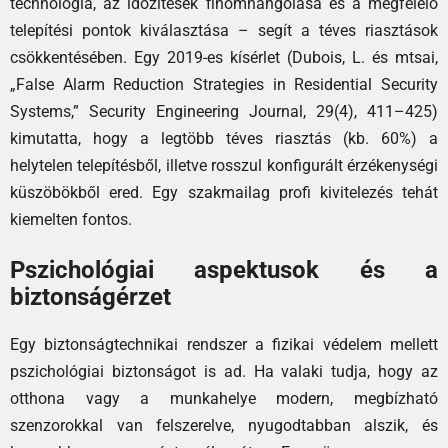
technológia, az időzítések finomhangolása és a megfelelő
telepítési pontok kiválasztása – segít a téves riasztások
csökkentésében. Egy 2019-es kísérlet (Dubois, L. és mtsai,
„False Alarm Reduction Strategies in Residential Security
Systems,” Security Engineering Journal, 29(4), 411–425)
kimutatta, hogy a legtöbb téves riasztás (kb. 60%) a
helytelen telepítésből, illetve rosszul konfigurált érzékenységi
küszöbökből ered. Egy szakmailag profi kivitelezés tehát
kiemelten fontos.
Pszichológiai aspektusok és a
biztonságérzet
Egy biztonságtechnikai rendszer a fizikai védelem mellett
pszichológiai biztonságot is ad. Ha valaki tudja, hogy az
otthona vagy a munkahelye modern, megbízható
szenzorokkal van felszerelve, nyugodtabban alszik, és