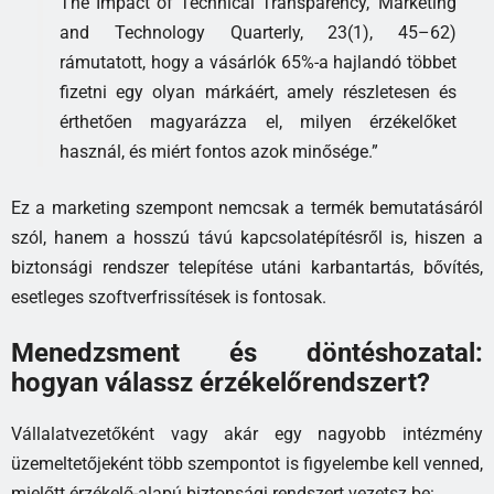
The Impact of Technical Transparency,’ Marketing
and Technology Quarterly, 23(1), 45–62)
rámutatott, hogy a vásárlók 65%-a hajlandó többet
fizetni egy olyan márkáért, amely részletesen és
érthetően magyarázza el, milyen érzékelőket
használ, és miért fontos azok minősége.”
Ez a marketing szempont nemcsak a termék bemutatásáról
szól, hanem a hosszú távú kapcsolatépítésről is, hiszen a
biztonsági rendszer telepítése utáni karbantartás, bővítés,
esetleges szoftverfrissítések is fontosak.
Menedzsment és döntéshozatal:
hogyan válassz érzékelőrendszert?
Vállalatvezetőként vagy akár egy nagyobb intézmény
üzemeltetőjeként több szempontot is figyelembe kell venned,
mielőtt érzékelő-alapú biztonsági rendszert vezetsz be: