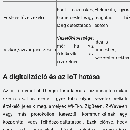
Füst részecskék,
Életmentő, gyor
Füst- és tűzérzékelő
hőmérséklet vagy
reagálás tű
láng detektálása
esetén
Vezetőképességet
Ideális
mér, ha víz
Vízkár-/szivárgásérzékelő
pincékben,
érintkezik az
szervertermekbe
érzékelővel
A digitalizáció és az IoT hatása
Az IoT (Internet of Things) forradalma a biztonságtechnikai
szenzorokat is elérte. Egyre több olyan vezeték nélküli
érzékelő jelenik meg, amelyek Wi-Fi-n, ZigBee-n, Z-Wave-en
vagy más protokollon keresztül kommunikálnak egy
központtal vagy felhőszolgáltatással. Ezek előnye, hogy
nem kell vezetéket húzni minden szenzorhoz,