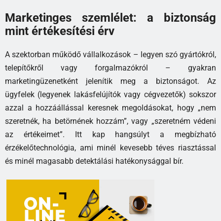
Marketinges szemlélet: a biztonság
mint értékesítési érv
A szektorban működő vállalkozások – legyen szó gyártókról,
telepítőkről vagy forgalmazókról – gyakran
marketingüzenetként jelenítik meg a biztonságot. Az
ügyfelek (legyenek lakásfelújítók vagy cégvezetők) sokszor
azzal a hozzáállással keresnek megoldásokat, hogy „nem
szeretnék, ha betörnének hozzám”, vagy „szeretném védeni
az értékeimet”. Itt kap hangsúlyt a megbízható
érzékelőtechnológia, ami minél kevesebb téves riasztással
és minél magasabb detektálási hatékonysággal bír.