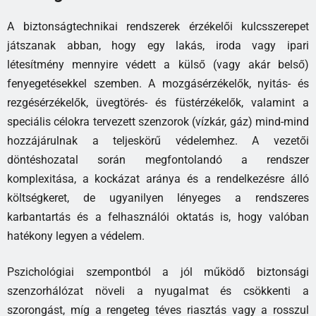
A biztonságtechnikai rendszerek érzékelői kulcsszerepet
játszanak abban, hogy egy lakás, iroda vagy ipari
létesítmény mennyire védett a külső (vagy akár belső)
fenyegetésekkel szemben. A mozgásérzékelők, nyitás- és
rezgésérzékelők, üvegtörés- és füstérzékelők, valamint a
speciális célokra tervezett szenzorok (vízkár, gáz) mind-mind
hozzájárulnak a teljeskörű védelemhez. A vezetői
döntéshozatal során megfontolandó a rendszer
komplexitása, a kockázat aránya és a rendelkezésre álló
költségkeret, de ugyanilyen lényeges a rendszeres
karbantartás és a felhasználói oktatás is, hogy valóban
hatékony legyen a védelem.
Pszichológiai szempontból a jól működő biztonsági
szenzorhálózat növeli a nyugalmat és csökkenti a
szorongást, míg a rengeteg téves riasztás vagy a rosszul