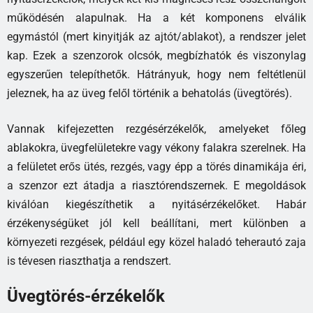
működésén alapulnak. Ha a két komponens elválik
egymástól (mert kinyitják az ajtót/ablakot), a rendszer jelet
kap. Ezek a szenzorok olcsók, megbízhatók és viszonylag
egyszerűen telepíthetők. Hátrányuk, hogy nem feltétlenül
jeleznek, ha az üveg felől történik a behatolás (üvegtörés).
Vannak kifejezetten rezgésérzékelők, amelyeket főleg
ablakokra, üvegfelületekre vagy vékony falakra szerelnek. Ha
a felületet erős ütés, rezgés, vagy épp a törés dinamikája éri,
a szenzor ezt átadja a riasztórendszernek. E megoldások
kiválóan kiegészíthetik a nyitásérzékelőket. Habár
érzékenységüket jól kell beállítani, mert különben a
környezeti rezgések, például egy közel haladó teherautó zaja
is tévesen riaszthatja a rendszert.
Üvegtörés-érzékelők