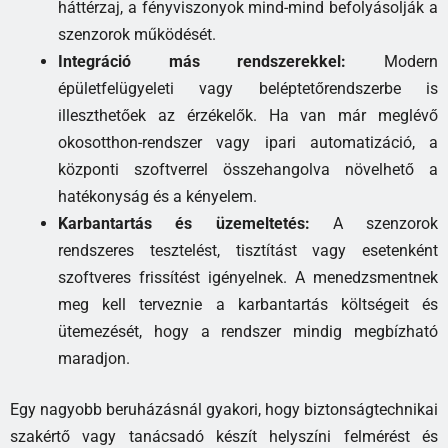
háttérzaj, a fényviszonyok mind-mind befolyásolják a
szenzorok működését.
Integráció más rendszerekkel:
Modern
épületfelügyeleti vagy beléptetőrendszerbe is
illeszthetőek az érzékelők. Ha van már meglévő
okosotthon-rendszer vagy ipari automatizáció, a
központi szoftverrel összehangolva növelhető a
hatékonyság és a kényelem.
Karbantartás és üzemeltetés:
A szenzorok
rendszeres tesztelést, tisztítást vagy esetenként
szoftveres frissítést igényelnek. A menedzsmentnek
meg kell terveznie a karbantartás költségeit és
ütemezését, hogy a rendszer mindig megbízható
maradjon.
Egy nagyobb beruházásnál gyakori, hogy biztonságtechnikai
szakértő vagy tanácsadó készít helyszíni felmérést és