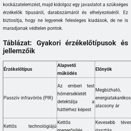
kockázatelemzést, majd kidolgoz egy javaslatot a szükséges
érzékelők típusáról, darabszámáról és elhelyezéséről. Ez
biztosítja, hogy ne legyenek felesleges kiadások, de ne is
maradjanak védtelen pontok.
Táblázat: Gyakori érzékelőtípusok és
jellemzőik
Alapvető
Érzékelőtípus
Előnyök
működés
Az emberi test
Megbízható,
hőmérsékletét
Passzív infravörös (PIR)
energiatakarékos
detektálja a
alacsony ár
háttérhez képest
Kettős
Kevesebb téve
Kettős technológiájú
megerősítés
riasztás,