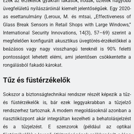
Ezek az érzékelők gyakran lakások, irodák, üzletek nagyobb
üvegfelületű nyílászáróinál kiemelt jelentőségűek. Egy 2020-
as esettanulmány (Leroux, M. és mtsai, „Effectiveness of
Glass Break Sensors in Retail Shops with Large Windows,”
International Security Innovations, 14(3), 57–69) szerint a
megfelelően konfigurált akusztikus üvegtörés-érzékelőkkel a
beázásos vagy nagy visszhangú tereknél is 90% feletti
pontosságot lehetett elérni, ami jelentősen csökkentette a
rongálásból fakadó károkat.
Tűz és füstérzékelők
Sokszor a biztonságtechnikai rendszer részét képezik a tűz-
és füstérzékelők is, bár ezek leggyakrabban a tűzjelző
rendszerhez tartoznak. A modern megoldásoknál azonban a
riasztóközpont akár integráltan kezelheti a behatolásjelzést
és a tűzjelzést. E szenzorok (például az optikai