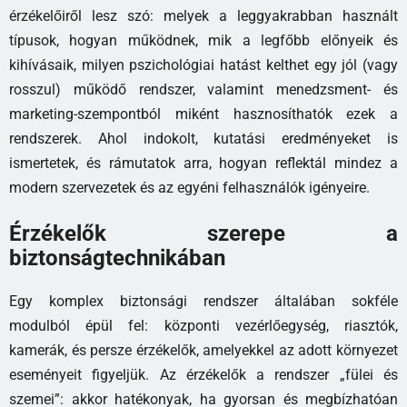
érzékelőiről lesz szó: melyek a leggyakrabban használt
típusok, hogyan működnek, mik a legfőbb előnyeik és
kihívásaik, milyen pszichológiai hatást kelthet egy jól (vagy
rosszul) működő rendszer, valamint menedzsment- és
marketing-szempontból miként hasznosíthatók ezek a
rendszerek. Ahol indokolt, kutatási eredményeket is
ismertetek, és rámutatok arra, hogyan reflektál mindez a
modern szervezetek és az egyéni felhasználók igényeire.
Érzékelők szerepe a
biztonságtechnikában
Egy komplex biztonsági rendszer általában sokféle
modulból épül fel: központi vezérlőegység, riasztók,
kamerák, és persze érzékelők, amelyekkel az adott környezet
eseményeit figyeljük. Az érzékelők a rendszer „fülei és
szemei”: akkor hatékonyak, ha gyorsan és megbízhatóan