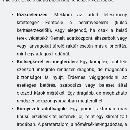
Rizikóelemzés:
Mekkora az adott létesítmény
kitettsége? Fontos-e a peremvédelem (külső
kerítésérzékelők), vagy elegendő, ha csak a belső
terek védettek? Kiemelt adatközpont, ékszerbolt vagy
vegyi anyagokat tároló raktár esetén más a prioritás,
mint egy átlagos irodánál.
Költségkeret és megtérülés:
Egy komplex, többféle
szenzort integráló rendszer drágább, de magasabb
biztonságot is nyújt. Érdemes végiggondolni az
esetleges betörés, szabotázs vagy baleset által
okozott károk mértékét. Egy drágább, de megbízható
rendszer sokszor gyorsabban megtérülhet.
Környezeti adottságok:
Egy poros raktárban más
típusú érzékelők teljesítenek jól, mint egy klimatizált
irodában. A páratartalom, a hőmérséklet-ingadozás, a