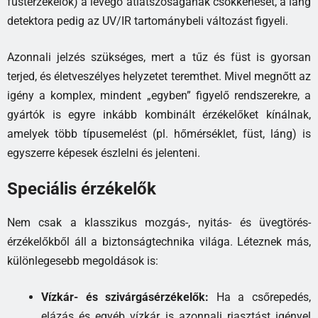
füstérzékelők) a levegő átlátszóságának csökkenését, a láng
detektora pedig az UV/IR tartománybeli változást figyeli.
Azonnali jelzés szükséges, mert a tűz és füst is gyorsan
terjed, és életveszélyes helyzetet teremthet. Mivel megnőtt az
igény a komplex, mindent „egyben” figyelő rendszerekre, a
gyártók is egyre inkább kombinált érzékelőket kínálnak,
amelyek több típusemelést (pl. hőmérséklet, füst, láng) is
egyszerre képesek észlelni és jelenteni.
Speciális érzékelők
Nem csak a klasszikus mozgás-, nyitás- és üvegtörés-
érzékelőkből áll a biztonságtechnika világa. Léteznek más,
különlegesebb megoldások is:
Vízkár- és szivárgásérzékelők:
Ha a csőrepedés,
elázás és egyéb vízkár is azonnali riasztást igényel