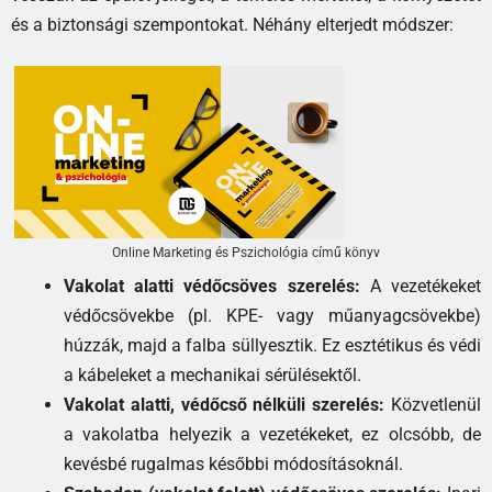
és a biztonsági szempontokat. Néhány elterjedt módszer:
Online Marketing és Pszichológia című könyv
Vakolat alatti védőcsöves szerelés:
A vezetékeket
védőcsövekbe (pl. KPE- vagy műanyagcsövekbe)
húzzák, majd a falba süllyesztik. Ez esztétikus és védi
a kábeleket a mechanikai sérülésektől.
Vakolat alatti, védőcső nélküli szerelés:
Közvetlenül
a vakolatba helyezik a vezetékeket, ez olcsóbb, de
kevésbé rugalmas későbbi módosításoknál.