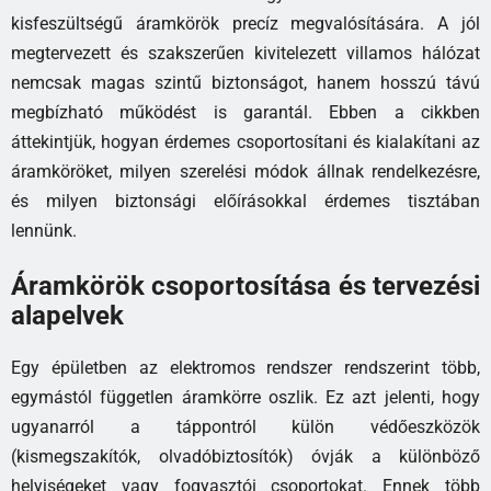
kisfeszültségű áramkörök precíz megvalósítására. A jól
megtervezett és szakszerűen kivitelezett villamos hálózat
nemcsak magas szintű biztonságot, hanem hosszú távú
megbízható működést is garantál. Ebben a cikkben
áttekintjük, hogyan érdemes csoportosítani és kialakítani az
áramköröket, milyen szerelési módok állnak rendelkezésre,
és milyen biztonsági előírásokkal érdemes tisztában
lennünk.
Áramkörök csoportosítása és tervezési
alapelvek
Egy épületben az elektromos rendszer rendszerint több,
egymástól független áramkörre oszlik. Ez azt jelenti, hogy
ugyanarról a táppontról külön védőeszközök
(kismegszakítók, olvadóbiztosítók) óvják a különböző
helyiségeket vagy fogyasztói csoportokat. Ennek több