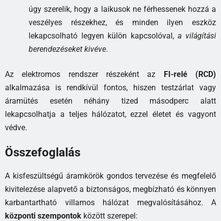
úgy szerelik, hogy a laikusok ne férhessenek hozzá a
veszélyes részekhez, és minden ilyen eszköz
lekapcsolható legyen külön kapcsolóval,
a világítási
berendezéseket kivéve
.
Az elektromos rendszer részeként az
FI-relé (RCD)
alkalmazása is rendkívül fontos, hiszen testzárlat vagy
áramütés esetén néhány tized másodperc alatt
lekapcsolhatja a teljes hálózatot, ezzel életet és vagyont
védve.
Összefoglalás
A kisfeszültségű áramkörök gondos tervezése és megfelelő
kivitelezése alapvető a biztonságos, megbízható és könnyen
karbantartható villamos hálózat megvalósításához. A
központi szempontok
között szerepel: