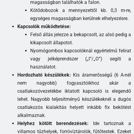
magasságban találhatók a falon.
Kötődobozok a mennyezettől kb. 0,3 m-re,
egységes magasságban kerülnek elhelyezésre.
Kapcsolók működtetése:
Felső állás jelezze a bekapcsolt, az alsó pedig a
kikapcsolt állapotot.
Nyomógombos kapcsolóknál egyértelmű felirat
vagy jelképrendszer („I”/„O”) segíti a
használatot.
Hordozható készülékek:
Kis áramerősségű (6 A-nél
nem nagyobb) fogyasztóikhoz akár a
csatlakozóvezetékbe iktatott kapcsoló is elegendő
lehet. Nagyobb teljesítményű készülékeknél a dugós
csatlakozós kialakítás helyett inkább fix bekötést
alkalmaznak.
Helyhez kötött berendezések:
Ide tartoznak a
villamos tűzhelyek, forróvíztárolók, fűtőtestek. Ezeket