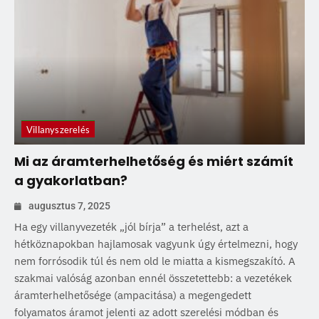
Villanyszerelés
Mi az áramterhelhetőség és miért számít
a gyakorlatban?
augusztus 7, 2025
Ha egy villanyvezeték „jól bírja” a terhelést, azt a
hétköznapokban hajlamosak vagyunk úgy értelmezni, hogy
nem forrósodik túl és nem old le miatta a kismegszakító. A
szakmai valóság azonban ennél összetettebb: a vezetékek
áramterhelhetősége (ampacitása) a megengedett
folyamatos áramot jelenti az adott szerelési módban és