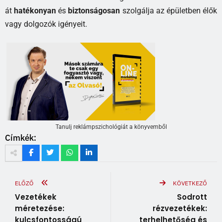
át
hatékonyan
és
biztonságosan
szolgálja az épületben élők
vagy dolgozók igényeit.
Tanulj reklámpszichológiát a könyvemből
Címkék:
ELŐZŐ
KÖVETKEZŐ
Vezetékek
Sodrott
méretezése:
rézvezetékek:
kulcsfontosságú
terhelhetőség és