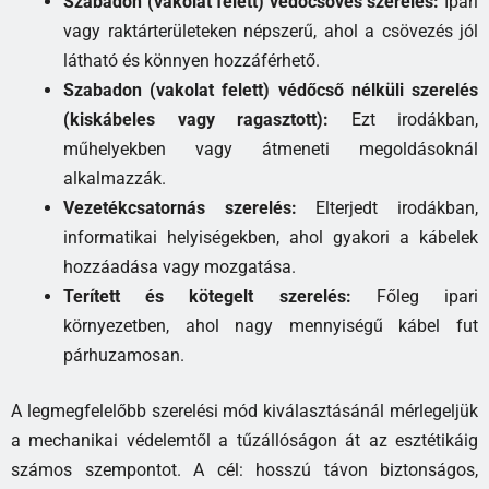
Szabadon (vakolat felett) védőcsöves szerelés:
Ipari
vagy raktárterületeken népszerű, ahol a csövezés jól
látható és könnyen hozzáférhető.
Szabadon (vakolat felett) védőcső nélküli szerelés
(kiskábeles vagy ragasztott):
Ezt irodákban,
műhelyekben vagy átmeneti megoldásoknál
alkalmazzák.
Vezetékcsatornás szerelés:
Elterjedt irodákban,
informatikai helyiségekben, ahol gyakori a kábelek
hozzáadása vagy mozgatása.
Terített és kötegelt szerelés:
Főleg ipari
környezetben, ahol nagy mennyiségű kábel fut
párhuzamosan.
A legmegfelelőbb szerelési mód kiválasztásánál mérlegeljük
a mechanikai védelemtől a tűzállóságon át az esztétikáig
számos szempontot. A cél: hosszú távon biztonságos,