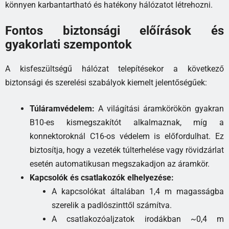
könnyen karbantartható és hatékony hálózatot létrehozni.
Fontos biztonsági előírások és
gyakorlati szempontok
A kisfeszültségű hálózat telepítésekor a következő
biztonsági és szerelési szabályok kiemelt jelentőségűek:
Túláramvédelem:
A világítási áramkörökön gyakran
B10-es kismegszakítót alkalmaznak, míg a
konnektoroknál C16-os védelem is előfordulhat. Ez
biztosítja, hogy a vezeték túlterhelése vagy rövidzárlat
esetén automatikusan megszakadjon az áramkör.
Kapcsolók és csatlakozók elhelyezése:
A kapcsolókat általában 1,4 m magasságba
szerelik a padlószinttől számítva.
A csatlakozóaljzatok irodákban ~0,4 m