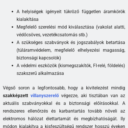
A helyiségek igényeit tükröző független áramkörök
kialakítása
Megfelelő szerelési mód kiválasztása (vakolat alatti,
védőcsöves, vezetékcsatornás stb.)
A szükséges szabványok és jogszabályok betartása
(túláramvédelem, megfelelő elhelyezési magasság,
biztonsági kapcsolók)
A védelmi eszközök (kismegszakítók, FI-relé, földelés)
szakszerű alkalmazása
Végső soron a legfontosabb, hogy a kivitelezést mindig
szakképzett
villanyszerelő
végezze, aki tisztában van az
aktuális szabványokkal és a biztonsági előírásokkal. A
rendszeres ellenőrzés és karbantartás tovább növeli az
elektromos hálózat élettartamát és megbízhatóságát. Ily
módon kialakítva a kisfeszültségű rendszer hosszú éveken