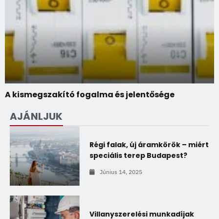
A kismegszakító fogalma és jelentősége
AJÁNLJUK
Régi falak, új áramkörök – miért
speciális terep Budapest?
Június 14, 2025
Villanyszerelési munkadíjak