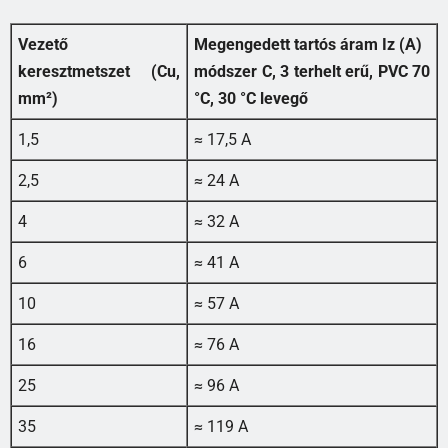
Vezető
Megengedett tartós áram Iz (A)
keresztmetszet (Cu,
módszer C, 3 terhelt erű, PVC 70
mm²)
°C, 30 °C levegő
1,5
≈ 17,5 A
2,5
≈ 24 A
4
≈ 32 A
6
≈ 41 A
10
≈ 57 A
16
≈ 76 A
25
≈ 96 A
35
≈ 119 A