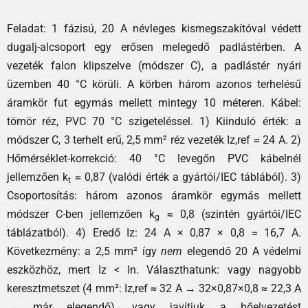
Feladat: 1 fázisú, 20 A névleges kismegszakítóval védett
dugalj-alcsoport egy erősen melegedő padlástérben. A
vezeték falon klipszelve (módszer C), a padlástér nyári
üzemben 40 °C körüli. A körben három azonos terhelésű
áramkör fut egymás mellett mintegy 10 méteren. Kábel:
tömör réz, PVC 70 °C szigeteléssel. 1) Kiinduló érték: a
módszer C, 3 terhelt erű, 2,5 mm² réz vezeték Iz,ref ≈ 24 A. 2)
Hőmérséklet-korrekció: 40 °C levegőn PVC kábelnél
jellemzően k
≈ 0,87 (valódi érték a gyártói/IEC táblából). 3)
t
Csoportosítás: három azonos áramkör egymás mellett
módszer C-ben jellemzően k
≈ 0,8 (szintén gyártói/IEC
g
táblázatból). 4) Eredő Iz: 24 A × 0,87 × 0,8 ≈ 16,7 A.
Következmény: a 2,5 mm² így
nem
elegendő 20 A védelmi
eszközhöz, mert Iz < In. Választhatunk: vagy nagyobb
keresztmetszet (4 mm²: Iz,ref ≈ 32 A → 32×0,87×0,8 ≈ 22,3 A
→ már elegendő), vagy javítjuk a hőelvezetést