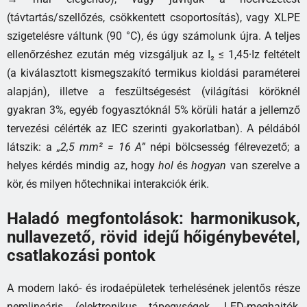
(távtartás/szellőzés, csökkentett csoportosítás), vagy XLPE
szigetelésre váltunk (90 °C), és úgy számolunk újra. A teljes
ellenőrzéshez ezután még vizsgáljuk az I₂ ≤ 1,45·Iz feltételt
(a kiválasztott kismegszakító termikus kioldási paraméterei
alapján), illetve a feszültségesést (világítási köröknél
gyakran 3%, egyéb fogyasztóknál 5% körüli határ a jellemző
tervezési célérték az IEC szerinti gyakorlatban). A példából
látszik: a
„2,5 mm² = 16 A”
népi bölcsesség félrevezető; a
helyes kérdés mindig az, hogy
hol
és
hogyan
van szerelve a
kör, és milyen hőtechnikai interakciók érik.
Haladó megfontolások: harmonikusok,
nullavezető, rövid idejű hőigénybevétel,
csatlakozási pontok
A modern lakó- és irodaépületek terhelésének jelentős része
nemlineáris (elektronikus tápegységek, LED-meghajtók,