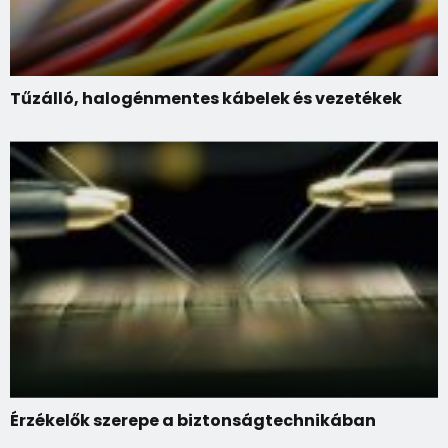
Tűzálló, halogénmentes kábelek és vezetékek
Érzékelők szerepe a biztonságtechnikában