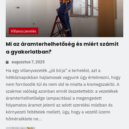
Villanyszerelés
Mi az áramterhelhetőség és miért számít
a gyakorlatban?
augusztus 7, 2025
Ha egy villanyvezeték „jól bírja” a terhelést, azt a
hétköznapokban hajlamosak vagyunk úgy értelmezni, hogy
nem forrósodik túl és nem old le miatta a kismegszakító. A
szakmai valóság azonban ennél összetettebb: a vezetékek
áramterhelhetősége (ampacitása) a megengedett
folyamatos áramot jelenti az adott szerelési módban és
környezeti feltételek mellett, úgy, hogy a vezető üzemi
hőmérséklete ne...