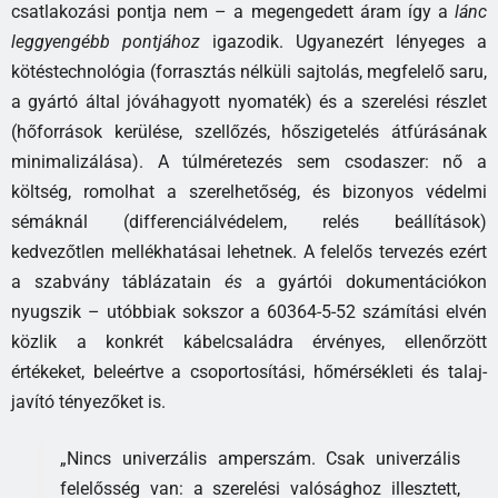
csatlakozási pontja nem – a megengedett áram így a
lánc
leggyengébb pontjához
igazodik. Ugyanezért lényeges a
kötéstechnológia (forrasztás nélküli sajtolás, megfelelő saru,
a gyártó által jóváhagyott nyomaték) és a szerelési részlet
(hőforrások kerülése, szellőzés, hőszigetelés átfúrásának
minimalizálása). A túlméretezés sem csodaszer: nő a
költség, romolhat a szerelhetőség, és bizonyos védelmi
sémáknál (differenciálvédelem, relés beállítások)
kedvezőtlen mellékhatásai lehetnek. A felelős tervezés ezért
a szabvány táblázatain
és
a gyártói dokumentációkon
nyugszik – utóbbiak sokszor a 60364-5-52 számítási elvén
közlik a konkrét kábelcsaládra érvényes, ellenőrzött
értékeket, beleértve a csoportosítási, hőmérsékleti és talaj-
javító tényezőket is.
„Nincs univerzális amperszám. Csak univerzális
felelősség van: a szerelési valósághoz illesztett,