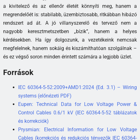
a kivitelező és az ellenőr életét könnyíti meg, hanem a
megrendelőét is: stabilabb, üzembiztosabb, ritkábban hibázó
rendszert ad át. A jó villanyszerelő és tervező nem a
nagyobb keresztmetszetben „bízik”, hanem a helyes
kérdésekben. Ha így dolgozunk, a vezetékeink nemcsak
megfelelnek, hanem sokáig és kiszámíthatóan szolgálnak –
és ez végső soron minden érintett számára a legjobb üzlet.
Források
IEC 60364-5-52:2009+AMD1:2024 (Ed. 3.1) – Wiring
systems (előnézeti PDF)
Eupen: Technical Data for Low Voltage Power &
Control Cables 0.6/1 kV (IEC 60364-5-52 táblázatok
és korrekciók)
Prysmian: Electrical Information for Low Voltage
Cables (korrekciós és redukciós tényezők IEC 60364-