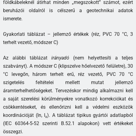
földkábeleknél átírhat minden „megszokott” számot, ezért
beruházói oldalról is célszerű a geotechnikai adatok
ismerete.
Gyakorlati táblázat – jellemző értékek (réz, PVC 70 °C, 3
terhelt vezető, módszer C)
Az alábbi táblázat
irányadó
(nem helyettesíti a teljes
szabványt). A módszer C (klipszelve hőelvezető felületre), 30
°C levegőn, három terhelt erű, réz vezető, PVC 70 °C
szigetelés feltételei mellett mutat jellemző
áramterhelhetőségeket. Tervezéskor mindig alkalmazni kell
a saját szerelési körülményekre vonatkozó korrekciókat és
csökkentéseket, és ellenőrizni kell a védelmi eszközök
koordinációját (In, I₂). A táblázat tipikus gyártói adatlapból
(IEC 60364-5-52 szerinti B.52.1 alapokon) vett értékeket
összegzi.