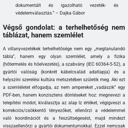
dokumentált és igazolható vezeték- és
védelemválasztás.” – Dajka Gábor
Végső gondolat: a terhelhetőség nem
táblázat, hanem szemlélet
A villanyvezetékek terhelhetősége nem egy „megtanulandó
tábla”, hanem egy olyan szemlélet, amely a fizika
(hőtermelés és hőelvezetés), a szabvány (IEC 60364-5-52), a
gyártói valóság (konkrét kábelcsalád adatlapja) és a
helyszíni szerelési kultúra metszetében születik meg. Aki ezt
a szemléletet elfogadja, az nem ampereket „vadászik” egy
PDF-ben, hanem konzisztens döntéseket hoz: megnevezi a
telepítési módot, kiválasztja az alap Iz értéket, végigveszi a
korrekciós/csökkentő tényezőket, ellenőrzi a védelemmel
való koordinációt és a feszültségesést, majd mindezt
visszaellenőrzi a gyártói dokumentumokkal. Ezzel nemcsak