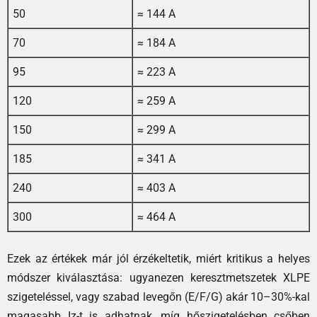
50
≈ 144 A
70
≈ 184 A
95
≈ 223 A
120
≈ 259 A
150
≈ 299 A
185
≈ 341 A
240
≈ 403 A
300
≈ 464 A
Ezek az értékek már jól érzékeltetik, miért kritikus a helyes
módszer kiválasztása: ugyanezen keresztmetszetek XLPE
szigeteléssel, vagy szabad levegőn (E/F/G) akár 10–30%-kal
magasabb Iz-t is adhatnak, míg hőszigetelésben csőben