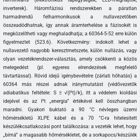
inverterek). Háromfázisú rendszerekben a páratlan
harmadrendű felharmonikusok a nullavezetőben
összeadódhatnak, így annak áramterhelése a fázisokét is
megközelítheti vagy meghaladhatja; a 60364-5-52 erre külön
figyelmeztet (523.6). Következmény: indokolt lehet a
nullavezető nagyobb keresztmetszete, külön nullázás, vagy
olyan vezetékrendszer-választás, amely csökkenti a közös
melegedést (pl. egyeres elrendezések megfelelő
távtartással). Rövid idejű igénybevételre (zárlati hőhatás) a
60364 más részei adnak iránymutatást (védővezetők
adiabatikus feltétele: S ≥ √(I²t)/k), itt a védelem kioldási
idejével és az I²t „energia” értékével kell összhangban
maradni. Gyakori buktató a 90 °C névleges üzemi
hőmérsékletű XLPE kábel és a 70 °C-ra hitelesített
készülékcsatlakozási pont találkozása: a vezeték lehet, hogy
„bírná” a magasabb hőmérsékletet, de a sorkapocs/készülék