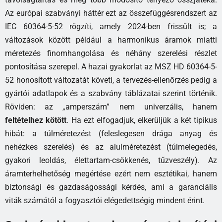
Az európai szabványi háttér ezt az összefüggésrendszert az
IEC 60364-5-52 rögzíti, amely 2024-ben frissült is; a
változások között például a harmonikus áramok miatti
méretezés finomhangolása és néhány szerelési részlet
pontosítása szerepel. A hazai gyakorlat az MSZ HD 60364-5-
52 honosított változatát követi, a tervezés-ellenőrzés pedig a
gyártói adatlapok és a szabvány táblázatai szerint történik.
Röviden: az „amperszám” nem univerzális, hanem
feltételhez kötött
. Ha ezt elfogadjuk, elkerüljük a két tipikus
hibát: a túlméretezést (feleslegesen drága anyag és
nehézkes szerelés) és az alulméretezést (túlmelegedés,
gyakori leoldás, élettartam-csökkenés, tűzveszély). Az
áramterhelhetőség megértése ezért nem esztétikai, hanem
biztonsági és gazdaságossági kérdés, ami a garanciális
viták számától a fogyasztói elégedettségig mindent érint.