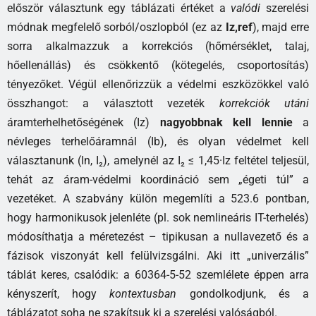
először választunk egy táblázati értéket a
valódi
szerelési
módnak megfelelő sorból/oszlopból (ez az
Iz,ref
), majd erre
sorra alkalmazzuk a korrekciós (hőmérséklet, talaj,
hőellenállás) és csökkentő (kötegelés, csoportosítás)
tényezőket. Végül ellenőrizzük a védelmi eszközökkel való
összhangot: a választott vezeték
korrekciók utáni
áramterhelhetőségének (Iz)
nagyobbnak kell lennie
a
névleges terhelőáramnál (Ib), és olyan védelmet kell
választanunk (In, I₂), amelynél az I₂ ≤ 1,45·Iz feltétel teljesül,
tehát az áram-védelmi koordináció sem „égeti túl” a
vezetéket. A szabvány külön megemlíti a 523.6 pontban,
hogy harmonikusok jelenléte (pl. sok nemlineáris IT-terhelés)
módosíthatja a méretezést – tipikusan a nullavezető és a
fázisok viszonyát kell felülvizsgálni. Aki itt „univerzális”
táblát keres, csalódik: a 60364-5-52 szemlélete éppen arra
kényszerít, hogy
kontextusban
gondolkodjunk, és a
táblázatot soha ne szakítsuk ki a szerelési valóságból.