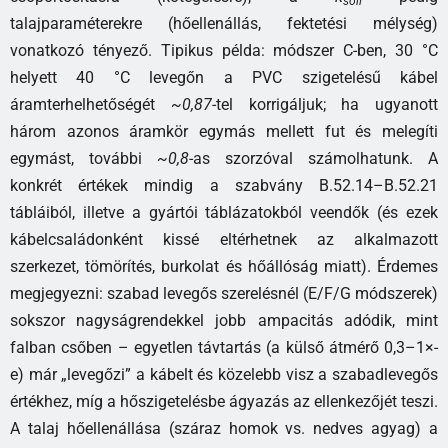
soil
talajparaméterekre (hőellenállás, fektetési mélység)
vonatkozó tényező. Tipikus példa: módszer C-ben, 30 °C
helyett 40 °C levegőn a PVC szigetelésű kábel
áramterhelhetőségét
~0,87
-tel korrigáljuk; ha ugyanott
három azonos áramkör egymás mellett fut és melegíti
egymást, további
~0,8
-as szorzóval számolhatunk. A
konkrét értékek mindig a szabvány B.52.14–B.52.21
tábláiból, illetve a gyártói táblázatokból veendők (és ezek
kábelcsaládonként kissé eltérhetnek az alkalmazott
szerkezet, tömörítés, burkolat és hőállóság miatt). Érdemes
megjegyezni: szabad levegős szerelésnél (E/F/G módszerek)
sokszor nagyságrendekkel jobb ampacitás adódik, mint
falban csőben – egyetlen távtartás (a külső átmérő 0,3–1×-
e) már „levegőzi” a kábelt és közelebb visz a szabadlevegős
értékhez, míg a hőszigetelésbe ágyazás az ellenkezőjét teszi.
A talaj hőellenállása (száraz homok vs. nedves agyag) a