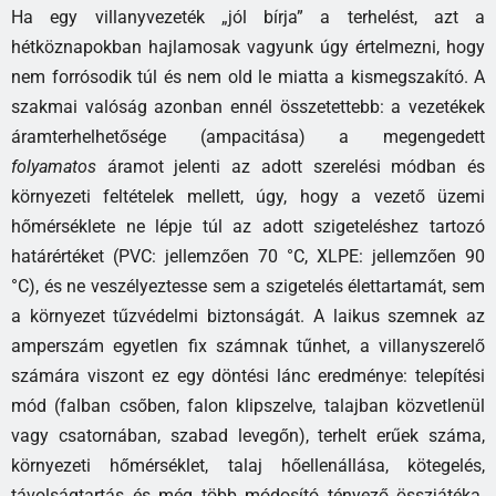
Ha egy villanyvezeték „jól bírja” a terhelést, azt a
hétköznapokban hajlamosak vagyunk úgy értelmezni, hogy
nem forrósodik túl és nem old le miatta a kismegszakító. A
szakmai valóság azonban ennél összetettebb: a vezetékek
áramterhelhetősége (ampacitása) a megengedett
folyamatos
áramot jelenti az adott szerelési módban és
környezeti feltételek mellett, úgy, hogy a vezető üzemi
hőmérséklete ne lépje túl az adott szigeteléshez tartozó
határértéket (PVC: jellemzően 70 °C, XLPE: jellemzően 90
°C), és ne veszélyeztesse sem a szigetelés élettartamát, sem
a környezet tűzvédelmi biztonságát. A laikus szemnek az
amperszám egyetlen fix számnak tűnhet, a villanyszerelő
számára viszont ez egy döntési lánc eredménye: telepítési
mód (falban csőben, falon klipszelve, talajban közvetlenül
vagy csatornában, szabad levegőn), terhelt erűek száma,
környezeti hőmérséklet, talaj hőellenállása, kötegelés,
távolságtartás és még több módosító tényező összjátéka.