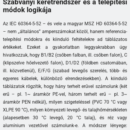
Szabványi keretrendszer és a telepítési
módok logikája
Az IEC 60364-5-52 – és vele a magyar MSZ HD 60364-5-52
– nem „általános” amperszámokat közöl, hanem referencia-
telepítési módokra és kiinduló feltételekre ad táblázatos
értékeket. Ezeket a gyakorlatban leggyakrabban úgy
hivatkozzuk, hogy B1/B2 (csőben falban, ill. csőben falon), C
(klipszelve hőelvezető falon), D1/D2 (földben csatornában,
ill. közvetlenül), E/F/G (szabad levegős szerelés, több- és
egyeres kábelek, különböző elrendezésekben). A kiinduló
táblázatok rögzítik, hogy hány terhelt erűvel számolunk (két
erű – pl. 1~ áramkör PE-vel, három terhelt erű – pl. 3~
áramkör PEN nélkül), milyen szigeteléssel (PVC 70 °C vagy
XLPE 90 °C), milyen környezeti levegő- és talajhőmérsékleten
(alapesetben 30 °C levegő, 20 °C talaj), és réz vagy
alumínium vezetővel számolunk-e. A módszer lényege: