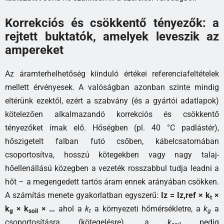
Korrekciós és csökkentő tényezők: a
rejtett buktatók, amelyek leveszik az
ampereket
Az áramterhelhetőség kiinduló értékei referenciafeltételek
mellett érvényesek. A valóságban azonban szinte mindig
eltérünk ezektől, ezért a szabvány (és a gyártói adatlapok)
kötelezően alkalmazandó korrekciós és csökkentő
tényezőket írnak elő. Hőségben (pl. 40 °C padlástér),
hőszigetelt falban futó csőben, kábelcsatornában
csoportosítva, hosszú kötegekben vagy nagy talaj-
hőellenállású közegben a vezeték rosszabbul tudja leadni a
hőt – a megengedett tartós áram ennek arányában csökken.
A számítás menete gyakorlatban egyszerű:
Iz = Iz,ref × k
×
t
k
× k
× …
ahol a
k
a környezeti hőmérsékletre, a
k
a
g
soil
t
g
csoportosításra (kötegelésre), a
k
pedig