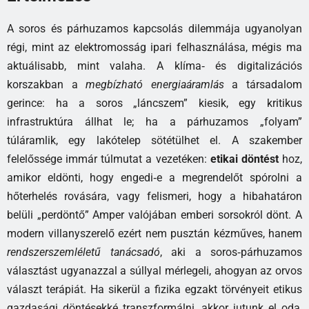
A soros és párhuzamos kapcsolás dilemmája ugyanolyan
régi, mint az elektromosság ipari felhasználása, mégis ma
aktuálisabb, mint valaha. A klíma‑ és digitalizációs
korszakban a
megbízható energiaáramlás
a társadalom
gerince: ha a soros „láncszem” kiesik, egy kritikus
infrastruktúra állhat le; ha a párhuzamos „folyam”
túláramlik, egy lakótelep sötétülhet el. A szakember
felelőssége immár túlmutat a vezetéken:
etikai döntést
hoz,
amikor eldönti, hogy engedi‑e a megrendelőt spórolni a
hőterhelés rovására, vagy felismeri, hogy a hibahatáron
belüli „perdöntő” Amper valójában emberi sorsokról dönt. A
modern villanyszerelő ezért nem pusztán kézműves, hanem
rendszerszemléletű tanácsadó
, aki a soros‑párhuzamos
választást ugyanazzal a súllyal mérlegeli, ahogyan az orvos
választ terápiát. Ha sikerül a fizika egzakt törvényeit etikus
gazdasági döntésekké transzformálni, akkor jutunk el oda,