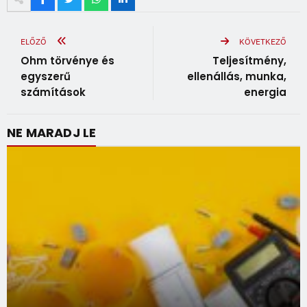
ELŐZŐ
KÖVETKEZŐ
Ohm törvénye és
Teljesítmény,
egyszerű
ellenállás, munka,
számítások
energia
NE MARADJ LE