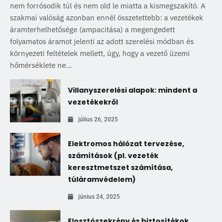
nem forrósodik túl és nem old le miatta a kismegszakító. A
szakmai valóság azonban ennél összetettebb: a vezetékek
áramterhelhetősége (ampacitása) a megengedett
folyamatos áramot jelenti az adott szerelési módban és
környezeti feltételek mellett, úgy, hogy a vezető üzemi
hőmérséklete ne...
Villanyszerelési alapok: mindent a
vezetékekről
július 26, 2025
Elektromos hálózat tervezése,
számítások (pl. vezeték
keresztmetszet számítása,
túláramvédelem)
június 24, 2025
Elosztószekrény és biztosítékok