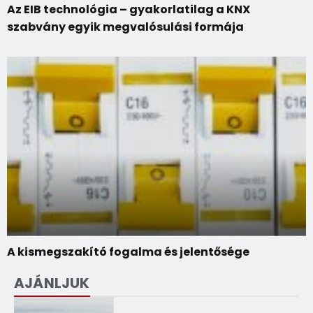
Az EIB technológia – gyakorlatilag a KNX
szabvány egyik megvalósulási formája
A kismegszakító fogalma és jelentősége
AJÁNLJUK