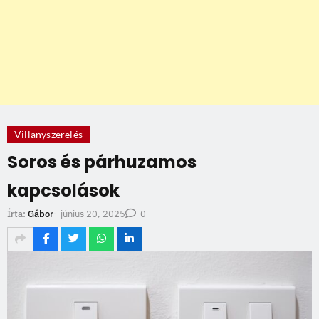
Villanyszerelés
Soros és párhuzamos
kapcsolások
június 20, 2025
Írta:
Gábor
-
0