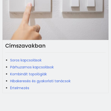
Címszavakban
Soros kapcsolások
Párhuzamos kapcsolások
Kombinált topológiák
Hibakeresés és gyakorlati tanácsok
Értelmezés