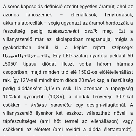
A soros kapcsolás definíció szerint egyetlen áramút, ahol az
azonos láncszemek – ellenállások, fényforrások,
akkumulátorcellák – végig ugyanazt az áramot hordozzák, a
feszültség pedig
szakaszonként oszlik
meg. Ezt a
villanyszerelő már az iskolapadban megtanulja, mégis a
gyakorlatban derül ki a képlet rejtett szépsége:
U
= U
+ U
+ … + U
. Egy LED‑szalag gyártója például 60
össz
1
2
n
„5050” típusú diódát illeszt sorba három hármas
csoportban, majd minden trió elé 150 Ω‑os előtétellenállást
rak. Így 12 V‑nál mindhárom dióda 20 mA‑t kap, a feszültség
pedig diódánként 3,1 V‑ra esik. Ha azonban a tápegység
10 %-kal gyengébb (10,8 V), a diódák fényereje 30 %-kal
csökken –
kritikus paraméter
egy design‑világítónál. A
villanyszerelő ilyenkor két eszközt választhat: növeli a
tápfeszültséget (ami hőt termel az ellenálláson) vagy
csökkenti az előtétet (ami rövidíti a dióda élettartamát).