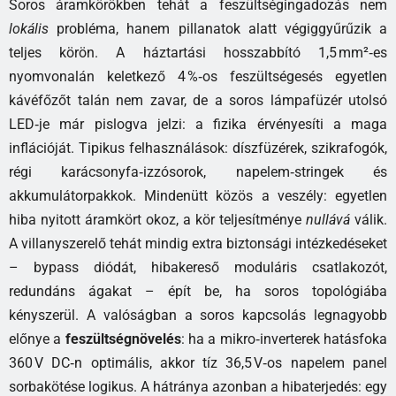
Soros áramkörökben tehát a feszültségingadozás nem
lokális
probléma, hanem pillanatok alatt végiggyűrűzik a
teljes körön. A háztartási hosszabbító 1,5 mm²‑es
nyomvonalán keletkező 4 %‑os feszültségesés egyetlen
kávéfőzőt talán nem zavar, de a soros lámpafüzér utolsó
LED‑je már pislogva jelzi: a fizika érvényesíti a maga
inflációját. Tipikus felhasználások: díszfüzérek, szikrafogók,
régi karácsonyfa‑izzósorok, napelem‑stringek és
akkumulátorpakkok. Mindenütt közös a veszély: egyetlen
hiba nyitott áramkört okoz, a kör teljesítménye
nullává
válik.
A villanyszerelő tehát mindig extra biztonsági intézkedéseket
– bypass diódát, hibakereső moduláris csatlakozót,
redundáns ágakat – épít be, ha soros topológiába
kényszerül. A valóságban a soros kapcsolás legnagyobb
előnye a
feszültségnövelés
: ha a mikro‑inverterek hatásfoka
360 V DC‑n optimális, akkor tíz 36,5 V‑os napelem panel
sorbakötése logikus. A hátránya azonban a hibaterjedés: egy