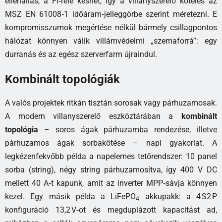
ellenállás, a FI‑relé késhet, így a villanyszerelő köteles az
MSZ EN 61008‑1 időáram‑jelleggörbe szerint méretezni. E
kompromisszumok megértése nélkül bármely csillagpontos
hálózat könnyen válik villámvédelmi „szemaforrá”: egy
durranás és az egész szerverfarm újraindul.
Kombinált topológiák
A valós projektek ritkán tisztán sorosak vagy párhuzamosak.
A modern villanyszerelő eszköztárában a
kombinált
topológia
– soros ágak párhuzamba rendezése, illetve
párhuzamos ágak sorbakötése – napi gyakorlat. A
legkézenfekvőbb példa a napelemes tetőrendszer: 10 panel
sorba (string), négy string párhuzamosítva, így 400 V DC
mellett 40 A‑t kapunk, amit az inverter MPP‑sávja könnyen
kezel. Egy másik példa a LiFePO
akkupakk: a 4 S2 P
4
konfiguráció 13,2 V‑ot és megduplázott kapacitást ad,