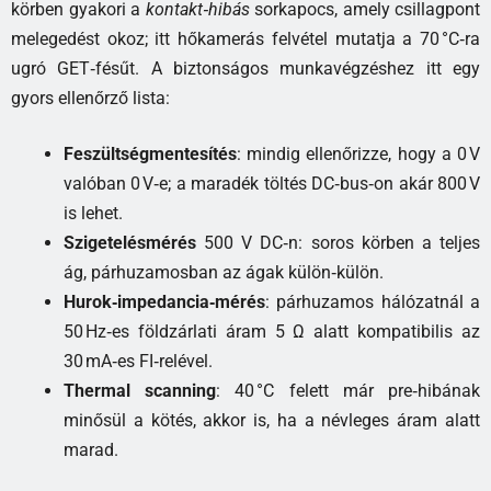
körben gyakori a
kontakt‑hibás
sorkapocs, amely csillagpont
melegedést okoz; itt hőkamerás felvétel mutatja a 70 °C‑ra
ugró GET‑fésűt. A biztonságos munkavégzéshez itt egy
gyors ellenőrző lista:
Feszültségmentesítés
: mindig ellenőrizze, hogy a 0 V
valóban 0 V‑e; a maradék töltés DC‑bus‑on akár 800 V
is lehet.
Szigetelésmérés
500 V DC‑n: soros körben a teljes
ág, párhuzamosban az ágak külön‑külön.
Hurok‑impedancia‑mérés
: párhuzamos hálózatnál a
50 Hz‑es földzárlati áram 5 Ω alatt kompatibilis az
30 mA‑es FI‑relével.
Thermal scanning
: 40 °C felett már pre‑hibának
minősül a kötés, akkor is, ha a névleges áram alatt
marad.