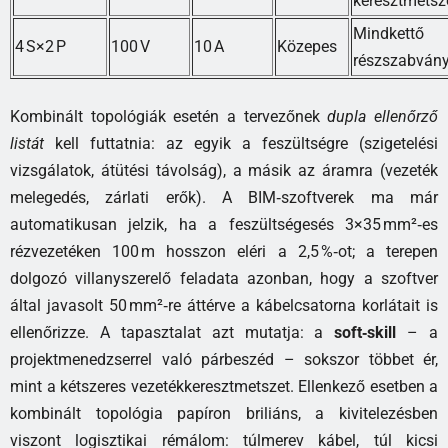
keresztmetsz
Mindkettő
4 S×2 P
100 V
10 A
Közepes
részszabván
Kombinált topológiák esetén a tervezőnek
dupla ellenőrző
listát
kell futtatnia: az egyik a feszültségre (szigetelési
vizsgálatok, átütési távolság), a másik az áramra (vezeték
melegedés, zárlati erők). A BIM‑szoftverek ma már
automatikusan jelzik, ha a feszültségesés 3×35 mm²‑es
rézvezetéken 100 m hosszon eléri a 2,5 %‑ot; a terepen
dolgozó villanyszerelő feladata azonban, hogy a szoftver
által javasolt 50 mm²‑re áttérve a kábelcsatorna korlátait is
ellenőrizze. A tapasztalat azt mutatja: a
soft‑skill
– a
projektmenedzserrel való párbeszéd – sokszor többet ér,
mint a kétszeres vezetékkeresztmetszet. Ellenkező esetben a
kombinált topológia papíron briliáns, a kivitelezésben
viszont logisztikai rémálom: túlmerev kábel, túl kicsi