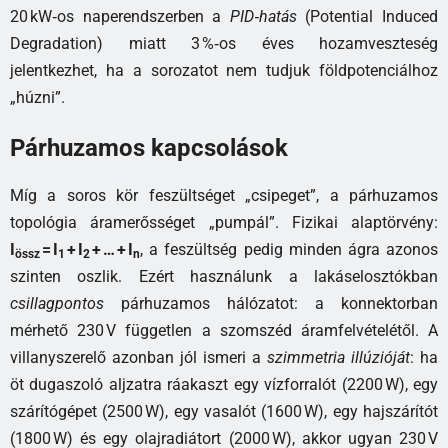
20 kW‑os naperendszerben a
PID‑hatás
(Potential Induced
Degradation) miatt 3 %‑os éves hozamveszteség
jelentkezhet, ha a sorozatot nem tudjuk földpotenciálhoz
„húzni”.
Párhuzamos kapcsolások
Míg a soros kör feszültséget „csipeget”, a párhuzamos
topológia áramerősséget „pumpál”. Fizikai alaptörvény:
I
= I
+ I
+ … + I
, a feszültség pedig minden ágra azonos
össz
1
2
n
szinten oszlik. Ezért használunk a lakáselosztókban
csillagpontos
párhuzamos hálózatot: a konnektorban
mérhető 230 V független a szomszéd áramfelvételétől. A
villanyszerelő azonban jól ismeri a
szimmetria illúzióját
: ha
öt dugaszoló aljzatra ráakaszt egy vízforralót (2200 W), egy
szárítógépet (2500 W), egy vasalót (1600 W), egy hajszárítót
(1800 W) és egy olajradiátort (2000 W), akkor ugyan 230 V