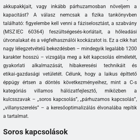
akkupakkjait, vagy inkább párhuzamosban növeljem a
kapacitást? A válasz nemcsak a fizika tankönyvben
található: figyelembe kell venni a fáziselosztást, a szabvány
(MSZ IEC 60364) feszültségesés‑korlátait, a hőleadási
útvonalakat és a végfelhasználói kockázatot is. Ez a cikk hat
nagy lélegzetvételű bekezdésben – mindegyik legalább 1200
karakter hosszú – vizsgálja meg a két kapcsolás elméletét,
gyakorlati alkalmazását, hibakeresési technikáit és
etikai‑gazdasági vetületét. Célunk, hogy a laikus építtető
éppúgy értsen a döntés következményeihez, mint a C‑s
kategóriás villamos hálózatfejlesztő, miközben a
kulcsszavak – „soros kapcsolás”, „párhuzamos kapcsolás”,
„villanyszerelés” – a keresőoptimalizálás élvonalába repítik
a tartalmat.
Soros kapcsolások