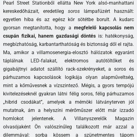
Pearl Street Stationből ellátta New York alsó‑manhattani
kereskedőházait, eredetileg
soros
lámpafüzért használt:
egyetlen hiba és az egész kör sötétbe borult. A kudarc
gyorsan megtanította, hogy a
megfelelő kapcsolás nem
csupán fizikai, hanem gazdasági döntés
is: hatékonyság,
megbízhatóság, karbantarthatóság és biztonság dől el rajta.
Ma, amikor a villamosenergia‑elosztó hálózatok egyaránt
táplálnak LED‑falakat, elektromos autótöltőket és
gigabájtnyi adatot szállító rack‑szekrényeket, a soros és
párhuzamos kapcsolások logikája olyan alapműveltség,
mint a kőművesnek a vízszintező. Mégis, a gyors tempójú
kivitelezéseknél gyakran látni félig soros, félig párhuzamos
„hibrid csodákat”, amelyek a mérnöki látványterven jól
mutatnak, ám a helyszíni mérőműszer előtt már izzadó
homlokot jelentenek. A Villanyszerelők Magazin
olvasójaként Ön valószínűleg találkozott már azzal a
dilemmával: sorba kössem a szünetmentes tápom