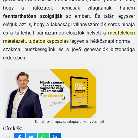
hogy a hálózatok nemcsak világítanak, hanem
fenntarthatóan szolgálják
az embert. És talán egyszer
elérjük azt is, hogy a lakossági villanyszámlák soros‑hibája
és a túlterhelt párhuzamos elosztók helyett a
megfelelően
méretezett, tudatos kapcsolás
legyen a hétköznapi norma –
szakmai büszkeségünk és a jövő generációk biztonsága
érdekében.
Tanulj reklámpszichológiát a könyvemből
Címkék: