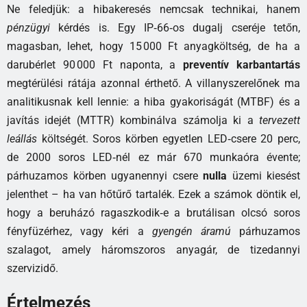
Ne feledjük: a hibakeresés nemcsak technikai, hanem
pénzügyi
kérdés is. Egy IP‑66‑os dugalj cseréje tetőn,
magasban, lehet, hogy 15 000 Ft anyagköltség, de ha a
darubérlet 90 000 Ft naponta, a
preventív karbantartás
megtérülési rátája azonnal érthető. A villanyszerelőnek ma
analitikusnak kell lennie: a hiba gyakoriságát (MTBF) és a
javítás idejét (MTTR) kombinálva számolja ki a
tervezett
leállás
költségét. Soros körben egyetlen LED‑csere 20 perc,
de 2000 soros LED‑nél ez már 670 munkaóra évente;
párhuzamos körben ugyanennyi csere
nulla
üzemi kiesést
jelenthet – ha van hőtűrő tartalék. Ezek a számok döntik el,
hogy a beruházó ragaszkodik‑e a brutálisan olcsó soros
fényfüzérhez, vagy kéri a
gyengén áramú
párhuzamos
szalagot, amely háromszoros anyagár, de tizedannyi
szervizidő.
Értelmezés