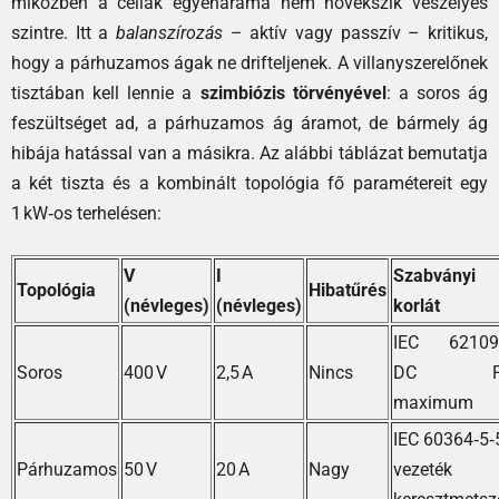
miközben a cellák egyenárama nem növekszik veszélyes
szintre. Itt a
balanszírozás
– aktív vagy passzív – kritikus,
hogy a párhuzamos ágak ne drifteljenek. A villanyszerelőnek
tisztában kell lennie a
szimbiózis törvényével
: a soros ág
feszültséget ad, a párhuzamos ág áramot, de bármely ág
hibája hatással van a másikra. Az alábbi táblázat bemutatja
a két tiszta és a kombinált topológia fő paramétereit egy
1 kW‑os terhelésen:
V
I
Szabványi
Topológia
Hibatűrés
(névleges)
(névleges)
korlát
IEC 62109
Soros
400 V
2,5 A
Nincs
DC P
maximum
IEC 60364‑5‑
Párhuzamos
50 V
20 A
Nagy
vezeték