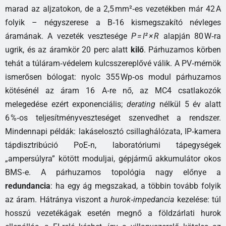
marad az aljzatokon, de a 2,5 mm²‑es vezetékben már 42 A
folyik – négyszerese a B‑16 kismegszakító névleges
áramának. A vezeték vesztesége
P = I² × R
alapján 80 W‑ra
ugrik, és az áramkör 20 perc alatt
kilő
. Párhuzamos körben
tehát a túláram‑védelem kulcsszereplővé válik. A PV‑mérnök
ismerősen bólogat: nyolc 355 Wp‑os modul párhuzamos
kötésénél az áram 16 A‑re nő, az MC4 csatlakozók
melegedése ezért exponenciális;
derating
nélkül 5 év alatt
6 %‑os teljesítményveszteséget szenvedhet a rendszer.
Mindennapi példák: lakáselosztó csillaghálózata, IP‑kamera
tápdisztribúció PoE‑n, laboratóriumi tápegységek
„ampersúlyra” kötött moduljai, gépjármű akkumulátor okos
BMS‑e. A párhuzamos topológia nagy előnye a
redundancia
: ha egy ág megszakad, a többin tovább folyik
az áram. Hátránya viszont a
hurok‑impedancia
kezelése: túl
hosszú vezetékágak esetén megnő a földzárlati hurok