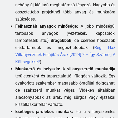
néhány új kiállás) meghatározó tényező. Nagyobb és
összetettebb projektnél több anyag és munkaóra
szükséges.
Felhasznált anyagok minősége:
A jobb minőségű,
tartósabb anyagok (vezetékek, kapcsolók,
lámpatestek stb.)
drágábbak
, de cserébe hosszabb
élettartamúak és megbízhatóbbak (
Régi Ház
Villanyvezeték Felújítás Árak [2024] ? – Így Számolj A
Költségekkel!
).
Munkaerő és helyszín:
A
villanyszerelő munkadíja
területenként és tapasztalattól függően változik. Egy
gyakorlott szakember magasabb óradíjjal dolgozhat,
de szakszerű munkát végez. Vidéken általában
alacsonyabbak az árak, míg sürgős vagy éjszakai
kiszálláskor felár várható.
Esetleges járulékos munkák:
Ha a villanyszerelés