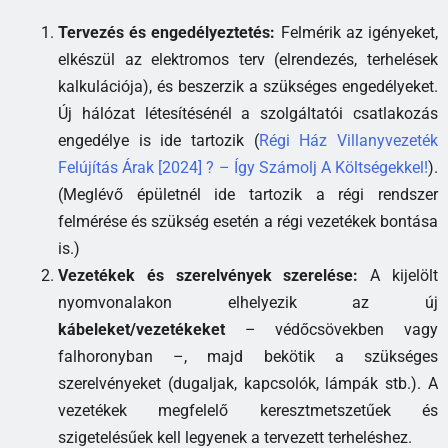
Tervezés és engedélyeztetés:
Felmérik az igényeket,
elkészül az elektromos terv (elrendezés, terhelések
kalkulációja), és beszerzik a szükséges engedélyeket.
Új hálózat létesítésénél a szolgáltatói csatlakozás
engedélye is ide tartozik (
Régi Ház Villanyvezeték
Felújítás Árak [2024] ? – Így Számolj A Költségekkel!
).
(Meglévő épületnél ide tartozik a régi rendszer
felmérése és szükség esetén a régi vezetékek bontása
is.)
Vezetékek és szerelvények szerelése:
A kijelölt
nyomvonalakon elhelyezik az új
kábeleket/vezetékeket
– védőcsövekben vagy
falhoronyban –, majd bekötik a szükséges
szerelvényeket (dugaljak, kapcsolók, lámpák stb.). A
vezetékek megfelelő keresztmetszetűek és
szigetelésűek kell legyenek a tervezett terheléshez.