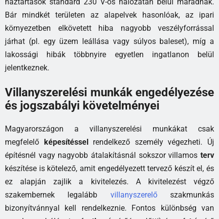
háztartások standard 230 V-os hálózatán belül maradnak.
Bár mindkét területen az alapelvek hasonlóak, az ipari
környezetben elkövetett hiba nagyobb veszélyforrással
járhat (pl. egy üzem leállása vagy súlyos baleset), míg a
lakossági hibák többnyire egyetlen ingatlanon belül
jelentkeznek.
Villanyszerelési munkák engedélyezése
és jogszabályi követelményei
Magyarországon a villanyszerelési munkákat csak
megfelelő
képesítéssel
rendelkező személy végezheti. Új
építésnél vagy nagyobb átalakításnál sokszor villamos
terv
készítése is kötelező, amit engedélyezett tervező készít el, és
ez alapján zajlik a kivitelezés. A kivitelezést végző
szakembernek legalább
villanyszerelő
szakmunkás
bizonyítvánnyal kell rendelkeznie. Fontos különbség van