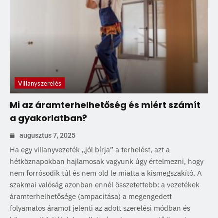
Villanyszerelés
Mi az áramterhelhetőség és miért számít
a gyakorlatban?
augusztus 7, 2025
Ha egy villanyvezeték „jól bírja” a terhelést, azt a
hétköznapokban hajlamosak vagyunk úgy értelmezni, hogy
nem forrósodik túl és nem old le miatta a kismegszakító. A
szakmai valóság azonban ennél összetettebb: a vezetékek
áramterhelhetősége (ampacitása) a megengedett
folyamatos áramot jelenti az adott szerelési módban és