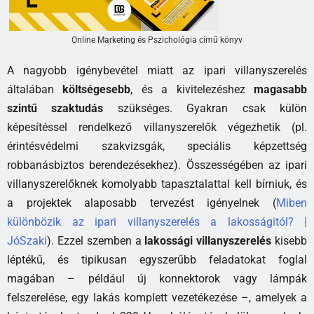
Online Marketing és Pszichológia című könyv
A nagyobb igénybevétel miatt az ipari villanyszerelés
általában
költségesebb
, és a kivitelezéshez
magasabb
szintű szaktudás
szükséges. Gyakran csak külön
képesítéssel rendelkező villanyszerelők végezhetik (pl.
érintésvédelmi szakvizsgák, speciális képzettség
robbanásbiztos berendezésekhez). Összességében az ipari
villanyszerelőknek komolyabb tapasztalattal kell bírniuk, és
a projektek alaposabb tervezést igényelnek (
Miben
különbözik az ipari villanyszerelés a lakosságitól? |
JóSzaki
). Ezzel szemben a
lakossági villanyszerelés
kisebb
léptékű, és tipikusan egyszerűbb feladatokat foglal
magában – például új konnektorok vagy lámpák
felszerelése, egy lakás komplett vezetékezése –, amelyek a