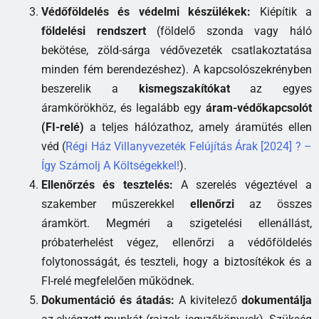
Védőföldelés és védelmi készülékek:
Kiépítik a
földelési rendszert
(földelő szonda vagy háló
bekötése, zöld-sárga védővezeték csatlakoztatása
minden fém berendezéshez). A kapcsolószekrényben
beszerelik a
kismegszakítókat
az egyes
áramkörökhöz, és legalább egy
áram-védőkapcsolót
(FI-relé)
a teljes hálózathoz, amely áramütés ellen
véd (
Régi Ház Villanyvezeték Felújítás Árak [2024] ? –
Így Számolj A Költségekkel!
).
Ellenőrzés és tesztelés:
A szerelés végeztével a
szakember műszerekkel
ellenőrzi
az összes
áramkört. Megméri a szigetelési ellenállást,
próbaterhelést végez, ellenőrzi a védőföldelés
folytonosságát, és teszteli, hogy a biztosítékok és a
FI-relé megfelelően működnek.
Dokumentáció és átadás:
A kivitelező
dokumentálja