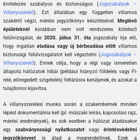
kivitelezés szabályos és biztonságos (
Jogszabályok –
Villanyszerelő
). Ezt általában egy független villamos
szakértő végzi, mérési jegyzőkönyv készítésével.
Meglévő
épületeknél
korábban nem volt rendszeres kötelező
felülvizsgálat, de
2020. július 31. óta
jogszabály írja elő,
hogy ingatlan
eladása vagy új bérbeadása előtt
villamos
biztonsági felülvizsgálatot kell végeztetni (
Jogszabályok –
Villanyszerelő
). Ennek célja, hogy a régi vagy ismeretlen
állapotú hálózatok hibái (például hiányzó földelés vagy FI-
relé, elöregedett szigetelés) feltárásra kerüljenek, és azokat a
tulajdonos kijavítsa.
A villanyszerelési munka során a szakembernek minden
lépést dokumentálnia kell (pl. műszaki leírás, kapcsolási rajz,
mérési eredmények), és sok esetben a hálózat átadásakor
egy
szabványossági nyilatkozatot
vagy
érintésvédelmi
jegyzőkönyvet
is átad a megrendelőnek. Ezek a