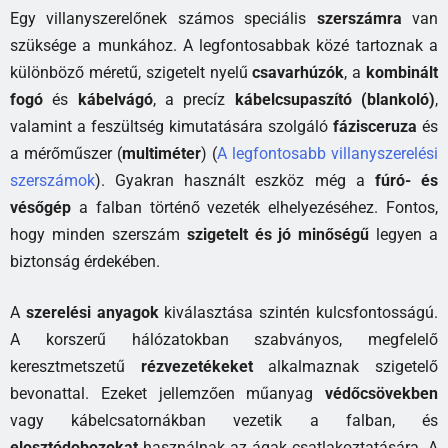
Egy villanyszerelőnek számos speciális
szerszámra
van
szüksége a munkához. A legfontosabbak közé tartoznak a
különböző méretű, szigetelt nyelű
csavarhúzók
, a
kombinált
fogó
és
kábelvágó
, a precíz
kábelcsupaszító (blankoló)
,
valamint a feszültség kimutatására szolgáló
fázisceruza
és
a mérőműszer (
multiméter
) (
A legfontosabb villanyszerelési
szerszámok
). Gyakran használt eszköz még a
fúró- és
vésőgép
a falban történő vezeték elhelyezéséhez. Fontos,
hogy minden szerszám
szigetelt és jó minőségű
legyen a
biztonság érdekében.
A
szerelési anyagok
kiválasztása szintén kulcsfontosságú.
A korszerű hálózatokban szabványos, megfelelő
keresztmetszetű
rézvezetékeket
alkalmaznak szigetelő
bevonattal. Ezeket jellemzően műanyag
védőcsövekben
vagy kábelcsatornákban vezetik a falban, és
elosztódobozokat
használnak az ágak csatlakoztatására. A