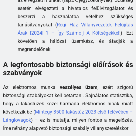
az elvégzett munkát (rajzok, jegyzőkönyvek). Szükség
esetén elvégezteti a hivatalos felülvizsgálatot és
beszerzi a használatba vételhez szükséges
tanúsítványokat (
Régi Ház Villanyvezeték Felújítás
Árak [2024] ? – Így Számolj A Költségekkel!
). Ezt
követően a hálózat üzemkész, és átadják a
megrendelőnek.
A legfontosabb biztonsági előírások és
szabványok
Az elektromos munka
veszélyes üzem
, ezért szigorú
biztonsági szabályokat kell betartani. Sajnálatos statisztika,
hogy a lakástüzek közel harmada elektromos hibák miatt
következik be (
Mintegy 3500 lakástűz 2023 első félévében –
Lánglovagok
) – ez is mutatja, milyen fontos a megelőzés.
Íme néhány alapvető biztonsági szabály villanyszereléskor: