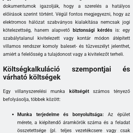
dokumentumok igazolják, hogy a szerelés a hatályos
előírások szerint történt. Végül fontos megjegyezni, hogy az
elektromos hálózat szabványos kialakítása nemcsak jogi
kötelezettség, hanem alapvető
biztonsági kérdés
is: egy
szabálytalanul kivitelezett vagy kontár módon átépített
villamos rendszer komoly baleset- és tűzveszélyt jelenthet,
amiért a felelősség a tulajdonost vagy a kivitelezőt terheli.
Költségkalkuláció szempontjai és
várható költségek
Egy villanyszerelési munka
költségét
számos tényező
befolyásolja, többek között:
Munka terjedelme és bonyolultsága:
Az épület
mérete, a kiépítendő áramkörök száma és a feladat
összetettsége (pl. teljes vezetékcsere vagy csak