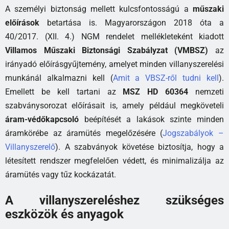
A személyi biztonság mellett kulcsfontosságú a
műszaki
előírások
betartása is. Magyarországon 2018 óta a
40/2017. (XII. 4.) NGM rendelet mellékleteként kiadott
Villamos Műszaki Biztonsági Szabályzat (VMBSZ)
az
irányadó előírásgyűjtemény, amelyet minden villanyszerelési
munkánál alkalmazni kell (
Amit a VBSZ-ről tudni kell
).
Emellett be kell tartani az
MSZ HD 60364
nemzeti
szabványsorozat előírásait is, amely például megköveteli
áram-védőkapcsoló
beépítését a lakások szinte minden
áramkörébe az áramütés megelőzésére (
Jogszabályok –
Villanyszerelő
). A szabványok követése biztosítja, hogy a
létesített rendszer megfelelően védett, és minimalizálja az
áramütés vagy tűz kockázatát.
A villanyszereléshez szükséges
eszközök és anyagok