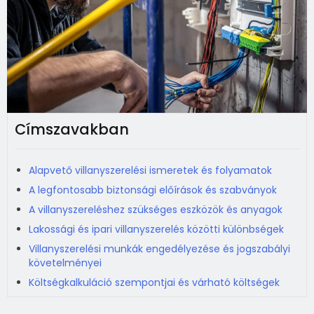
Címszavakban
Alapvető villanyszerelési ismeretek és folyamatok
A legfontosabb biztonsági előírások és szabványok
A villanyszereléshez szükséges eszközök és anyagok
Lakossági és ipari villanyszerelés közötti különbségek
Villanyszerelési munkák engedélyezése és jogszabályi
követelményei
Költségkalkuláció szempontjai és várható költségek