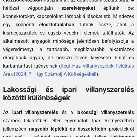
hálózat végpontjain
szerelvényeket
építünk be:
konnektorokat, kapcsolókat, lámpakiállásokat stb. Mindezek
egy központi
elosztótáblában
futnak össze, ahol a
kismegszakítók és egyéb védelmi elemek találhatók. Az
alkalmazott anyagok minősége jelentősen befolyásolja a
végeredményt: a tartósabb, megbízhatóbb alkatrészek
drágábbak ugyan, de hosszú távon kevesebb hibát és
karbantartást igényelnek (
Régi Ház Villanyvezeték Felújítás
Árak [2024] ? – Így Számolj A Költségekkel!
).
Lakossági és ipari villanyszerelés
közötti különbségek
Az
ipari villanyszerelés
és a
lakossági villanyszerelés
számos tekintetben eltér egymástól. Ipari környezetben
jellemzően
nagyobb léptékű és összetettebb
projektekről