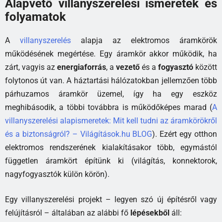
Alapvető villanyszerelési ismeretek és
folyamatok
A
villanyszerelés
alapja az elektromos áramkörök
működésének megértése. Egy áramkör akkor működik, ha
zárt, vagyis az
energiaforrás
, a
vezető
és a
fogyasztó
között
folytonos út van. A háztartási hálózatokban jellemzően több
párhuzamos áramkör üzemel, így ha egy eszköz
meghibásodik, a többi továbbra is működőképes marad (
A
villanyszerelési alapismeretek: Mit kell tudni az áramkörökről
és a biztonságról? – Világítások.hu BLOG
). Ezért egy otthon
elektromos rendszerének kialakításakor több, egymástól
független áramkört építünk ki (világítás, konnektorok,
nagyfogyasztók külön körön).
Egy villanyszerelési projekt – legyen szó új építésről vagy
felújításról – általában az alábbi fő
lépésekből
áll: