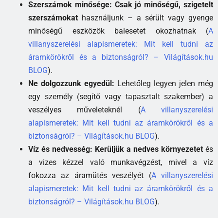
Szerszámok minősége:
Csak jó minőségű, szigetelt
szerszámokat
használjunk – a sérült vagy gyenge
minőségű eszközök balesetet okozhatnak (
A
villanyszerelési alapismeretek: Mit kell tudni az
áramkörökről és a biztonságról? – Világítások.hu
BLOG
).
Ne dolgozzunk egyedül:
Lehetőleg legyen jelen még
egy személy (segítő vagy tapasztalt szakember) a
veszélyes műveleteknél (
A villanyszerelési
alapismeretek: Mit kell tudni az áramkörökről és a
biztonságról? – Világítások.hu BLOG
).
Víz és nedvesség:
Kerüljük a nedves környezetet
és
a vizes kézzel való munkavégzést, mivel a víz
fokozza az áramütés veszélyét (
A villanyszerelési
alapismeretek: Mit kell tudni az áramkörökről és a
biztonságról? – Világítások.hu BLOG
).