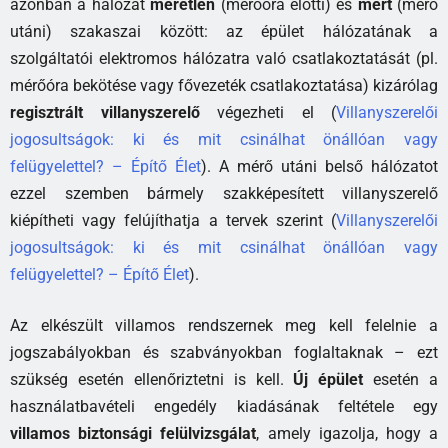
azonban a hálózat
méretlen
(mérőóra előtti) és
mért
(mérő
utáni) szakaszai között: az épület hálózatának a
szolgáltatói elektromos hálózatra való csatlakoztatását (pl.
mérőóra bekötése vagy fővezeték csatlakoztatása) kizárólag
regisztrált villanyszerelő
végezheti el (
Villanyszerelői
jogosultságok: ki és mit csinálhat önállóan vagy
felügyelettel? – Építő Élet
). A mérő utáni belső hálózatot
ezzel szemben bármely szakképesített villanyszerelő
kiépítheti vagy felújíthatja a tervek szerint (
Villanyszerelői
jogosultságok: ki és mit csinálhat önállóan vagy
felügyelettel? – Építő Élet
).
Az elkészült villamos rendszernek meg kell felelnie a
jogszabályokban és szabványokban foglaltaknak – ezt
szükség esetén ellenőriztetni is kell.
Új épület
esetén a
használatbavételi engedély kiadásának feltétele egy
villamos biztonsági felülvizsgálat
, amely igazolja, hogy a