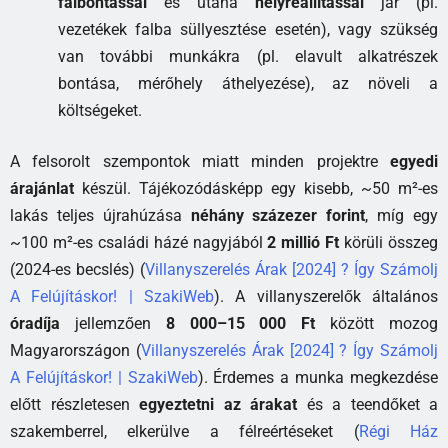
falbontással
és utána
helyreállítással
jár (pl.
vezetékek falba süllyesztése esetén), vagy szükség
van további munkákra (pl. elavult alkatrészek
bontása, mérőhely áthelyezése), az növeli a
költségeket.
A felsorolt szempontok miatt minden projektre
egyedi
árajánlat
készül. Tájékozódásképp egy kisebb, ~50 m²-es
lakás teljes újrahúzása
néhány százezer forint
, míg egy
~100 m²-es családi házé nagyjából
2 millió Ft
körüli összeg
(2024-es becslés) (
Villanyszerelés Árak [2024] ? Így Számolj
A Felújításkor! | SzakiWeb
). A villanyszerelők általános
óradíja
jellemzően
8 000–15 000 Ft
között mozog
Magyarországon (
Villanyszerelés Árak [2024] ? Így Számolj
A Felújításkor! | SzakiWeb
). Érdemes a munka megkezdése
előtt részletesen
egyeztetni az árakat
és a teendőket a
szakemberrel, elkerülve a félreértéseket (
Régi Ház