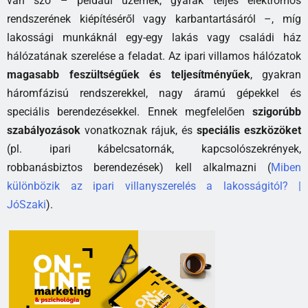
van szó – például üzemek, gyárak teljes elektromos
rendszerének kiépítéséről vagy karbantartásáról –, míg
lakossági munkáknál egy-egy lakás vagy családi ház
hálózatának szerelése a feladat. Az ipari villamos hálózatok
magasabb feszültségűek és teljesítményűek
, gyakran
háromfázisú rendszerekkel, nagy áramú gépekkel és
speciális berendezésekkel. Ennek megfelelően
szigorúbb
szabályozások
vonatkoznak rájuk, és
speciális eszközöket
(pl. ipari kábelcsatornák, kapcsolószekrények,
robbanásbiztos berendezések) kell alkalmazni (
Miben
különbözik az ipari villanyszerelés a lakosságitól? |
JóSzaki
).