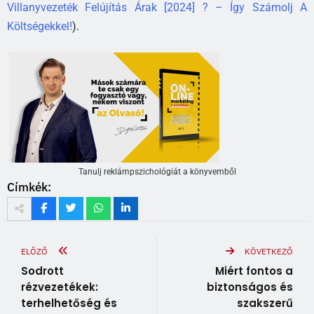
Villanyvezeték Felújítás Árak [2024] ? – Így Számolj A
Költségekkel!
).
Tanulj reklámpszichológiát a könyvemből
Címkék:
ELŐZŐ
KÖVETKEZŐ
Sodrott
Miért fontos a
rézvezetékek:
biztonságos és
terhelhetőség és
szakszerű