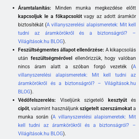
Áramtalanítás:
Minden munka megkezdése előtt
kapcsoljuk le a főkapcsolót
vagy az adott áramkör
biztosítékát (
A villanyszerelési alapismeretek: Mit kell
tudni az áramkörökről és a biztonságról? –
Világítások.hu BLOG
).
Feszültségmentes állapot ellenőrzése:
A kikapcsolás
után
feszültségmérővel
ellenőrizzük, hogy valóban
nincs áram alatt a szóban forgó vezeték (
A
villanyszerelési alapismeretek: Mit kell tudni az
áramkörökről és a biztonságról? – Világítások.hu
BLOG
).
Védőfelszerelés:
Viseljünk szigetelő
kesztyűt
és
cipőt
, valamint használjunk
szigetelt szerszámokat
a
munka során (
A villanyszerelési alapismeretek: Mit
kell tudni az áramkörökről és a biztonságról? –
Világítások.hu BLOG
).