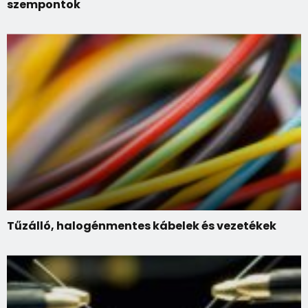
szempontok
Tűzálló, halogénmentes kábelek és vezetékek