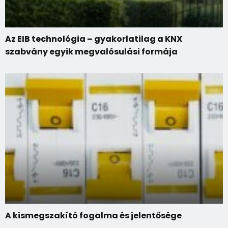
Az EIB technológia – gyakorlatilag a KNX
szabvány egyik megvalósulási formája
A kismegszakító fogalma és jelentősége