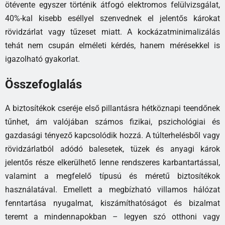
ötévente egyszer történik átfogó elektromos felülvizsgálat,
40%-kal kisebb eséllyel szenvednek el jelentős károkat
rövidzárlat vagy tűzeset miatt. A kockázatminimalizálás
tehát nem csupán elméleti kérdés, hanem mérésekkel is
igazolható gyakorlat.
Összefoglalás
A biztosítékok cseréje első pillantásra hétköznapi teendőnek
tűnhet, ám valójában számos fizikai, pszichológiai és
gazdasági tényező kapcsolódik hozzá. A túlterhelésből vagy
rövidzárlatból adódó balesetek, tüzek és anyagi károk
jelentős része elkerülhető lenne rendszeres karbantartással,
valamint a megfelelő típusú és méretű biztosítékok
használatával. Emellett a megbízható villamos hálózat
fenntartása nyugalmat, kiszámíthatóságot és bizalmat
teremt a mindennapokban – legyen szó otthoni vagy