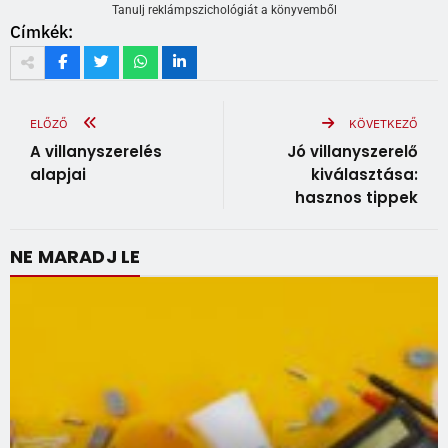
Tanulj reklámpszichológiát a könyvemből
Címkék:
ELŐZŐ
KÖVETKEZŐ
A villanyszerelés
Jó villanyszerelő
alapjai
kiválasztása:
hasznos tippek
NE MARADJ LE