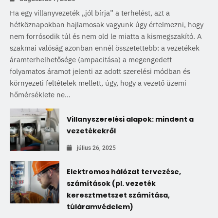
Ha egy villanyvezeték „jól bírja” a terhelést, azt a
hétköznapokban hajlamosak vagyunk úgy értelmezni, hogy
nem forrósodik túl és nem old le miatta a kismegszakító. A
szakmai valóság azonban ennél összetettebb: a vezetékek
áramterhelhetősége (ampacitása) a megengedett
folyamatos áramot jelenti az adott szerelési módban és
környezeti feltételek mellett, úgy, hogy a vezető üzemi
hőmérséklete ne...
Villanyszerelési alapok: mindent a
vezetékekről
július 26, 2025
Elektromos hálózat tervezése,
számítások (pl. vezeték
keresztmetszet számítása,
túláramvédelem)