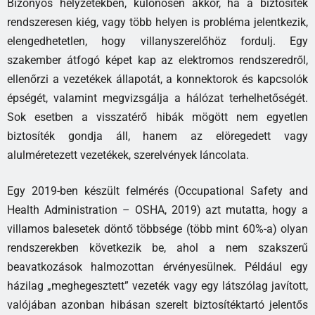
Bizonyos helyzetekben, különösen akkor, ha a biztosíték
rendszeresen kiég, vagy több helyen is probléma jelentkezik,
elengedhetetlen, hogy villanyszerelőhöz fordulj. Egy
szakember átfogó képet kap az elektromos rendszeredről,
ellenőrzi a vezetékek állapotát, a konnektorok és kapcsolók
épségét, valamint megvizsgálja a hálózat terhelhetőségét.
Sok esetben a visszatérő hibák mögött nem egyetlen
biztosíték gondja áll, hanem az elöregedett vagy
alulméretezett vezetékek, szerelvények láncolata.
Egy 2019-ben készült felmérés (Occupational Safety and
Health Administration – OSHA, 2019) azt mutatta, hogy a
villamos balesetek döntő többsége (több mint 60%-a) olyan
rendszerekben következik be, ahol a nem szakszerű
beavatkozások halmozottan érvényesülnek. Például egy
házilag „meghegesztett” vezeték vagy egy látszólag javított,
valójában azonban hibásan szerelt biztosítéktartó jelentős