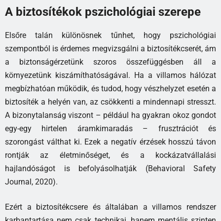
A biztosítékok pszichológiai szerepe
Elsőre talán különösnek tűnhet, hogy pszichológiai
szempontból is érdemes megvizsgálni a biztosítékcserét, ám
a biztonságérzetünk szoros összefüggésben áll a
környezetünk kiszámíthatóságával. Ha a villamos hálózat
megbízhatóan működik, és tudod, hogy vészhelyzet esetén a
biztosíték a helyén van, az csökkenti a mindennapi stresszt.
A bizonytalanság viszont – például ha gyakran okoz gondot
egy-egy hirtelen áramkimaradás – frusztrációt és
szorongást válthat ki. Ezek a negatív érzések hosszú távon
rontják az életminőséget, és a kockázatvállalási
hajlandóságot is befolyásolhatják (Behavioral Safety
Journal, 2020).
Ezért a biztosítékcsere és általában a villamos rendszer
karbantartása nem csak technikai, hanem mentális szinten