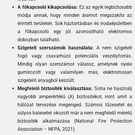
A főkapcsoló kikapcsolása:
Ez az egyik legbiztosabb
módja annak, hogy minden áramot megszakíts az
érintett területen. Sok háztartásban és irodaépületben
a főkapcsoló egy jól azonosítható elektromos
dobozban található.
Szigetelt szerszámok használata:
A nem szigetelt
fogó vagy csavarhúzó potenciális veszélyforrás.
Mindig olyan szerszámot válassz, amelynek nyele
gumírozott vagy valamilyen más, elektromosan
szigetelő anyagból készült.
Megfelelő biztosíték kiválasztása:
Soha ne használj
nagyobb amperértékű (A) biztosítékot, mint amit a
hálózat tervezése megenged. Számos tűzesetet és
súlyos balesetet okozott már a nem megfelelő méretű
biztosíték alkalmazása (National Fire Protection
Association – NFPA, 2021).