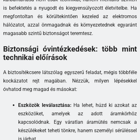
is befektetés a nyugodt és kiegyensúlyozott életvitelbe. Ha
megfontoltan és körültekintően kezeled az elektromos
hálózatot, azzal önmagadnak és környezetednek egyaránt
magasabb szintű biztonságot teremtesz.
Biztonsági óvintézkedések: több mint
technikai előírások
A biztosítékcsere látszólag egyszerű feladat, mégis többféle
kockázatot rejt magában. Nézzük, milyen lépésekkel
óvhatod meg magad és másokat:
Eszközök leválasztása:
Ha lehet, húzd ki azokat az
eszközöket, amelyek az adott áramkörhöz
kapcsolódnak. Egy váratlan áramütés nemcsak a
készülékeket teheti tönkre, hanem személyi sérüléssel
is járhat.