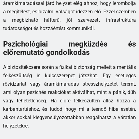
áramkimaradással járó helyzet elég ahhoz, hogy lerombolja
a megítélést, és bizalmi válságot idézzen elő. Ezzel szemben
a megbízható hátterű, jól szervezett infrastruktúra
tudatosságot és hozzáértést kommunikál.
Pszichológiai megküzdés és
előremutató gondolkodás
A biztosítékcsere során a fizikai biztonság mellett a mentális
felkészültség is kulcsszerepet játszhat. Egy esetleges
rövidzárlat vagy áramkimaradás stresszhelyzetet teremt,
ami olyan pszichés reakciókat aktiválhat, mint a pánik, düh
vagy tehetetlenség. Ha előre felkészülten állsz hozzá a
karbantartáshoz, és tudod, hogy mi a teendő hiba esetén,
akkor sokkal kiegyensúlyozottabban reagálhatsz a váratlan
helyzetekre.