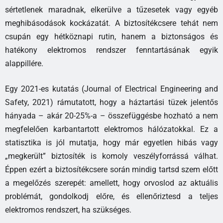
sértetlenek maradnak, elkerülve a tűzesetek vagy egyéb
meghibásodások kockázatát. A biztosítékcsere tehát nem
csupán egy hétköznapi rutin, hanem a biztonságos és
hatékony elektromos rendszer fenntartásának egyik
alappillére.
Egy 2021-es kutatás (Journal of Electrical Engineering and
Safety, 2021) rámutatott, hogy a háztartási tüzek jelentős
hányada – akár 20-25%-a – összefüggésbe hozható a nem
megfelelően karbantartott elektromos hálózatokkal. Ez a
statisztika is jól mutatja, hogy már egyetlen hibás vagy
„megkerült” biztosíték is komoly veszélyforrássá válhat.
Éppen ezért a biztosítékcsere során mindig tartsd szem előtt
a megelőzés szerepét: amellett, hogy orvoslod az aktuális
problémát, gondolkodj előre, és ellenőriztesd a teljes
elektromos rendszert, ha szükséges.