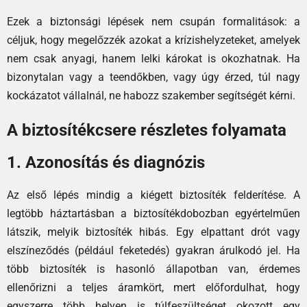
Ezek a biztonsági lépések nem csupán formalitások: a
céljuk, hogy megelőzzék azokat a krízishelyzeteket, amelyek
nem csak anyagi, hanem lelki károkat is okozhatnak. Ha
bizonytalan vagy a teendőkben, vagy úgy érzed, túl nagy
kockázatot vállalnál, ne habozz szakember segítségét kérni.
A biztosítékcsere részletes folyamata
1. Azonosítás és diagnózis
Az első lépés mindig a kiégett biztosíték felderítése. A
legtöbb háztartásban a biztosítékdobozban egyértelműen
látszik, melyik biztosíték hibás. Egy elpattant drót vagy
elszíneződés (például feketedés) gyakran árulkodó jel. Ha
több biztosíték is hasonló állapotban van, érdemes
ellenőrizni a teljes áramkört, mert előfordulhat, hogy
egyszerre több helyen is túlfeszültséget okozott egy