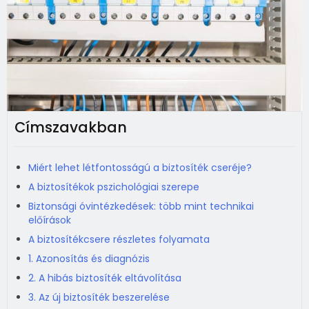
Címszavakban
Miért lehet létfontosságú a biztosíték cseréje?
A biztosítékok pszichológiai szerepe
Biztonsági óvintézkedések: több mint technikai
előírások
A biztosítékcsere részletes folyamata
1. Azonosítás és diagnózis
2. A hibás biztosíték eltávolítása
3. Az új biztosíték beszerelése