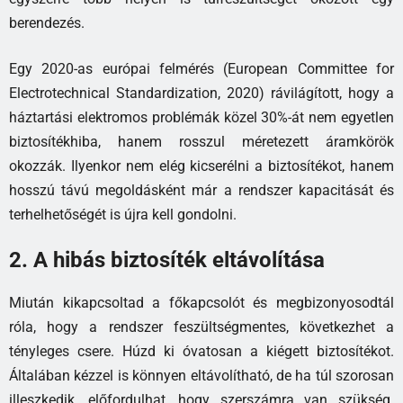
berendezés.
Egy 2020-as európai felmérés (European Committee for
Electrotechnical Standardization, 2020) rávilágított, hogy a
háztartási elektromos problémák közel 30%-át nem egyetlen
biztosítékhiba, hanem rosszul méretezett áramkörök
okozzák. Ilyenkor nem elég kicserélni a biztosítékot, hanem
hosszú távú megoldásként már a rendszer kapacitását és
terhelhetőségét is újra kell gondolni.
2. A hibás biztosíték eltávolítása
Miután kikapcsoltad a főkapcsolót és megbizonyosodtál
róla, hogy a rendszer feszültségmentes, következhet a
tényleges csere. Húzd ki óvatosan a kiégett biztosítékot.
Általában kézzel is könnyen eltávolítható, de ha túl szorosan
illeszkedik, előfordulhat, hogy szerszámra van szükség.