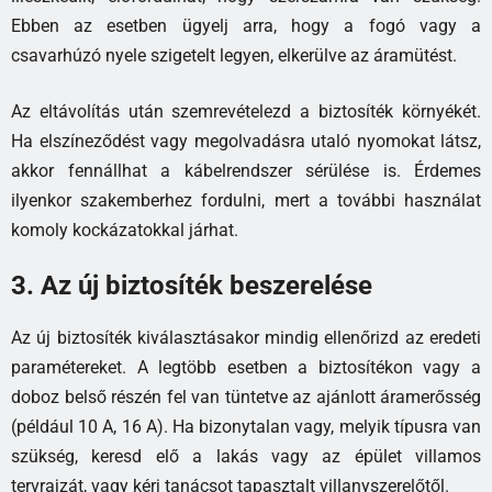
Ebben az esetben ügyelj arra, hogy a fogó vagy a
csavarhúzó nyele szigetelt legyen, elkerülve az áramütést.
Az eltávolítás után szemrevételezd a biztosíték környékét.
Ha elszíneződést vagy megolvadásra utaló nyomokat látsz,
akkor fennállhat a kábelrendszer sérülése is. Érdemes
ilyenkor szakemberhez fordulni, mert a további használat
komoly kockázatokkal járhat.
3. Az új biztosíték beszerelése
Az új biztosíték kiválasztásakor mindig ellenőrizd az eredeti
paramétereket. A legtöbb esetben a biztosítékon vagy a
doboz belső részén fel van tüntetve az ajánlott áramerősség
(például 10 A, 16 A). Ha bizonytalan vagy, melyik típusra van
szükség, keresd elő a lakás vagy az épület villamos
tervrajzát, vagy kérj tanácsot tapasztalt villanyszerelőtől.