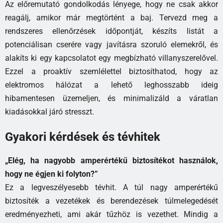
Az előremutató gondolkodás lényege, hogy ne csak akkor
reagálj, amikor már megtörtént a baj. Tervezd meg a
rendszeres ellenőrzések időpontját, készíts listát a
potenciálisan cserére vagy javításra szoruló elemekről, és
alakíts ki egy kapcsolatot egy megbízható villanyszerelővel.
Ezzel a proaktív szemlélettel biztosíthatod, hogy az
elektromos hálózat a lehető leghosszabb ideig
hibamentesen üzemeljen, és minimalizáld a váratlan
kiadásokkal járó stresszt.
Gyakori kérdések és tévhitek
„Elég, ha nagyobb amperértékű biztosítékot használok,
hogy ne égjen ki folyton?”
Ez a legveszélyesebb tévhit. A túl nagy amperértékű
biztosíték a vezetékek és berendezések túlmelegedését
eredményezheti, ami akár tűzhöz is vezethet. Mindig a