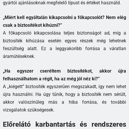
gyártói ajánlásoknak megfelelő típust és értéket használd.
„Miért kell egyáltalán kikapcsolni a főkapcsolót? Nem elég
csak a biztosítékot kihúzni?”
A főkapcsoló kikapcsolása teljes biztonságot ad, míg a
biztosíték kihúzása esetén egyes részek még lehetnek
feszültség alatt. Ez a leggyakoribb forrása a váratlan
áramütéseknek.
„Ha egyszer cseréltem biztosítékot, akkor újra
felhasználhatom a régit, ha az még jól néz ki?”
A „kiégett” biztosíték egyszerűen megszakadt, így nem lehet
újra használni. Ha úgy tűnik, hogy a biztosíték nem sérült,
akkor valószínűleg más a hiba forrása, és további
vizsgálatok szükségesek.
Előrelátó karbantartás és rendszeres