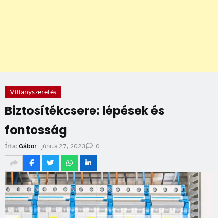
Villanyszerelés
Biztosítékcsere: lépések és
fontosság
június 27, 2023
Írta:
Gábor
-
0