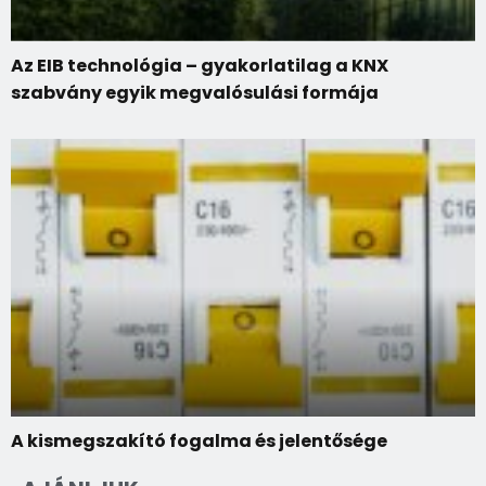
Az EIB technológia – gyakorlatilag a KNX
szabvány egyik megvalósulási formája
A kismegszakító fogalma és jelentősége