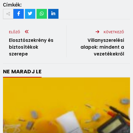
Címkék:
ELŐZŐ
KÖVETKEZŐ
Elosztószekrény és
Villanyszerelési
biztosítékok
alapok: mindent a
szerepe
vezetékekről
NE MARADJ LE