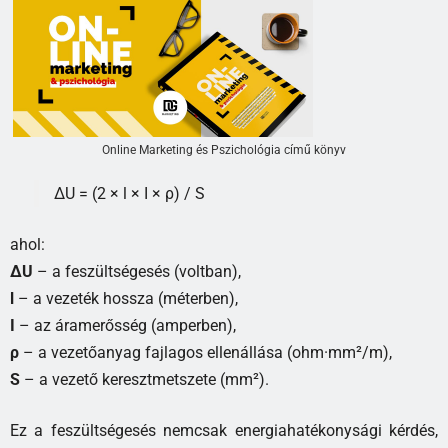
Online Marketing és Pszichológia című könyv
ΔU = (2 × l × I × ρ) / S
ahol:
ΔU
– a feszültségesés (voltban),
l
– a vezeték hossza (méterben),
I
– az áramerősség (amperben),
ρ
– a vezetőanyag fajlagos ellenállása (ohm·mm²/m),
S
– a vezető keresztmetszete (mm²).
Ez a feszültségesés nemcsak energiahatékonysági kérdés,