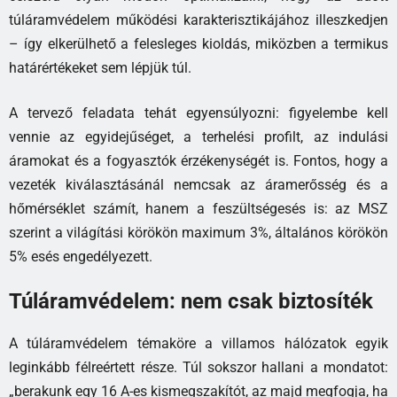
túláramvédelem működési karakterisztikájához illeszkedjen
– így elkerülhető a felesleges kioldás, miközben a termikus
határértékeket sem lépjük túl.
A tervező feladata tehát egyensúlyozni: figyelembe kell
vennie az egyidejűséget, a terhelési profilt, az indulási
áramokat és a fogyasztók érzékenységét is. Fontos, hogy a
vezeték kiválasztásánál nemcsak az áramerősség és a
hőmérséklet számít, hanem a feszültségesés is: az MSZ
szerint a világítási körökön maximum 3%, általános körökön
5% esés engedélyezett.
Túláramvédelem: nem csak biztosíték
A túláramvédelem témaköre a villamos hálózatok egyik
leginkább félreértett része. Túl sokszor hallani a mondatot:
„berakunk egy 16 A-es kismegszakítót, az majd megfogja, ha