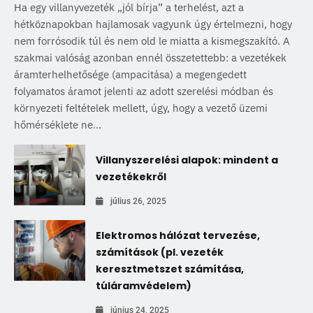
Ha egy villanyvezeték „jól bírja” a terhelést, azt a
hétköznapokban hajlamosak vagyunk úgy értelmezni, hogy
nem forrósodik túl és nem old le miatta a kismegszakító. A
szakmai valóság azonban ennél összetettebb: a vezetékek
áramterhelhetősége (ampacitása) a megengedett
folyamatos áramot jelenti az adott szerelési módban és
környezeti feltételek mellett, úgy, hogy a vezető üzemi
hőmérséklete ne...
Villanyszerelési alapok: mindent a
vezetékekről
július 26, 2025
Elektromos hálózat tervezése,
számítások (pl. vezeték
keresztmetszet számítása,
túláramvédelem)
június 24, 2025