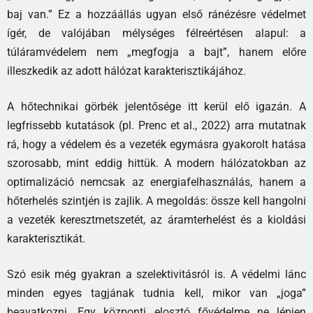
baj van.” Ez a hozzáállás ugyan első ránézésre védelmet
ígér, de valójában mélységes félreértésen alapul: a
túláramvédelem nem „megfogja a bajt”, hanem előre
illeszkedik az adott hálózat karakterisztikájához.
A hőtechnikai görbék jelentősége itt kerül elő igazán. A
legfrissebb kutatások (pl. Prenc et al., 2022) arra mutatnak
rá, hogy a védelem és a vezeték egymásra gyakorolt hatása
szorosabb, mint eddig hittük. A modern hálózatokban az
optimalizáció nemcsak az energiafelhasználás, hanem a
hőterhelés szintjén is zajlik. A megoldás: össze kell hangolni
a vezeték keresztmetszetét, az áramterhelést és a kioldási
karakterisztikát.
Szó esik még gyakran a szelektivitásról is. A védelmi lánc
minden egyes tagjának tudnia kell, mikor van „joga”
beavatkozni. Egy központi elosztó fővédelme ne lépjen