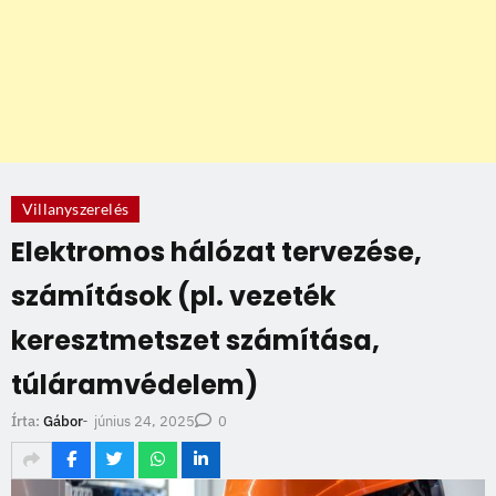
Villanyszerelés
Elektromos hálózat tervezése,
számítások (pl. vezeték
keresztmetszet számítása,
túláramvédelem)
június 24, 2025
Írta:
Gábor
-
0