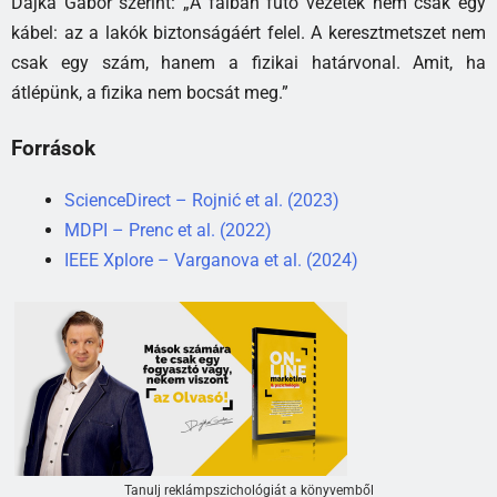
Dajka Gábor szerint: „A falban futó vezeték nem csak egy
kábel: az a lakók biztonságáért felel. A keresztmetszet nem
csak egy szám, hanem a fizikai határvonal. Amit, ha
átlépünk, a fizika nem bocsát meg.”
Források
ScienceDirect – Rojnić et al. (2023)
MDPI – Prenc et al. (2022)
IEEE Xplore – Varganova et al. (2024)
Tanulj reklámpszichológiát a könyvemből