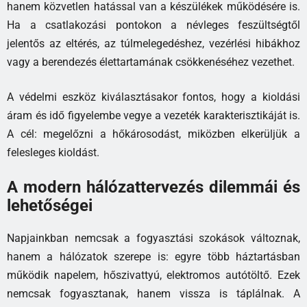
hanem közvetlen hatással van a készülékek működésére is.
Ha a csatlakozási pontokon a névleges feszültségtől
jelentős az eltérés, az túlmelegedéshez, vezérlési hibákhoz
vagy a berendezés élettartamának csökkenéséhez vezethet.
A védelmi eszköz kiválasztásakor fontos, hogy a kioldási
áram és idő figyelembe vegye a vezeték karakterisztikáját is.
A cél: megelőzni a hőkárosodást, miközben elkerüljük a
felesleges kioldást.
A modern hálózattervezés dilemmái és
lehetőségei
Napjainkban nemcsak a fogyasztási szokások változnak,
hanem a hálózatok szerepe is: egyre több háztartásban
működik napelem, hőszivattyú, elektromos autótöltő. Ezek
nemcsak fogyasztanak, hanem vissza is táplálnak. A