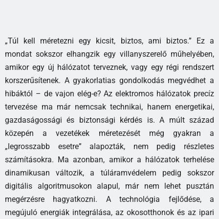
„Túl kell méretezni egy kicsit, biztos, ami biztos.” Ez a
mondat sokszor elhangzik egy villanyszerelő műhelyében,
amikor egy új hálózatot terveznek, vagy egy régi rendszert
korszerűsítenek. A gyakorlatias gondolkodás megvédhet a
hibáktól – de vajon elég-e? Az elektromos hálózatok precíz
tervezése ma már nemcsak technikai, hanem energetikai,
gazdaságossági és biztonsági kérdés is. A múlt század
közepén a vezetékek méretezését még gyakran a
„legrosszabb esetre” alapozták, nem pedig részletes
számításokra. Ma azonban, amikor a hálózatok terhelése
dinamikusan változik, a túláramvédelem pedig sokszor
digitális algoritmusokon alapul, már nem lehet pusztán
megérzésre hagyatkozni. A technológia fejlődése, a
megújuló energiák integrálása, az okosotthonok és az ipari