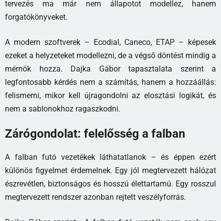
tervezés ma már nem állapotot modellez, hanem
forgatókönyveket.
A modern szoftverek – Ecodial, Caneco, ETAP – képesek
ezeket a helyzeteket modellezni, de a végső döntést mindig a
mérnök hozza. Dajka Gábor tapasztalata szerint a
legfontosabb kérdés nem a számítás, hanem a hozzáállás:
felismerni, mikor kell újragondolni az elosztási logikát, és
nem a sablonokhoz ragaszkodni.
Zárógondolat: felelősség a falban
A falban futó vezetékek láthatatlanok – és éppen ezért
különös figyelmet érdemelnek. Egy jól megtervezett hálózat
észrevétlen, biztonságos és hosszú élettartamú. Egy rosszul
megtervezett rendszer azonban rejtett veszélyforrás.