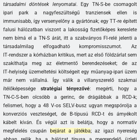
társadalmi döntések lenyomatai
. Egy TN‑S‑be csomagolt
ipari park a nagyfeszültségű tranziensek ellen is
immunisabb, így versenyelőny a gyártónak; egy TT‑re épített
falusi hálózatban viszont a lakosság fizetőképes kereslete
nem bírná el a TN‑S árát, itt a szabványos FI‑relé jelenti a
társadalmilag elfogadható kompromisszumot. Az
IT‑rendszer a kórházban kritikus, mert az első földzárlat sem
szakíthatja meg az életmentő berendezéseket; de az
IT‑helyiség üzemeltetési költségeit egy műanyag‑ipari üzem
már nem vállalná. Így válik a villanyszerelő szakmai
ítélőképessége
stratégiai tényezővé
: megérti, hogy a
TN‑C‑S‑ben olcsóbb a gerinc, de drágábbak a RCD‑k;
felismeri, hogy a 48 V‑os SELV‑busz ugyan megspórolja a
konverziós veszteséget, de B‑típusú RCD‑t és árnyékolt
kábelt kíván. És végül azt is belátja, hogy a normatív
megfelelés csupán
bejárat a játékba
; az igazi nyereség
abban rejlik, ha a hálózat típusa a megrendelő üzleti