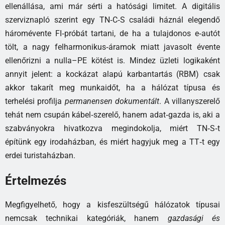
ellenállása, ami már sérti a hatósági limitet. A digitális
szerviznapló szerint egy TN‑C‑S családi háznál elegendő
háromévente FI‑próbát tartani, de ha a tulajdonos e‑autót
tölt, a nagy felharmonikus‑áramok miatt javasolt évente
ellenőrizni a nulla–PE kötést is. Mindez üzleti logikaként
annyit jelent: a kockázat alapú karbantartás (RBM) csak
akkor takarít meg munkaidőt, ha a hálózat típusa és
terhelési profilja
permanensen dokumentált
. A villanyszerelő
tehát nem csupán kábel‑szerelő, hanem adat‑gazda is, aki a
szabványokra hivatkozva megindokolja, miért TN‑S‑t
építünk egy irodaházban, és miért hagyjuk meg a TT‑t egy
erdei turistaházban.
Értelmezés
Megfigyelhető, hogy a kisfeszültségű hálózatok típusai
nemcsak technikai kategóriák, hanem
gazdasági és