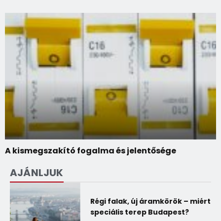
A kismegszakító fogalma és jelentősége
AJÁNLJUK
Régi falak, új áramkörök – miért
speciális terep Budapest?