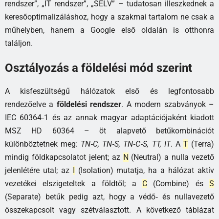
rendszer”, „IT rendszer”, „SELV” – tudatosan illeszkednek a
keresőoptimalizáláshoz, hogy a szakmai tartalom ne csak a
műhelyben, hanem a Google első oldalán is otthonra
találjon.
Osztályozás a földelési mód szerint
A kisfeszültségű hálózatok első és legfontosabb
rendezőelve a
földelési rendszer
. A modern szabványok –
IEC 60364‑1 és az annak magyar adaptációjaként kiadott
MSZ HD 60364 – öt alapvető betűkombinációt
különböztetnek meg:
TN‑C, TN‑S, TN‑C‑S, TT, IT
. A
T
(Terra)
mindig földkapcsolatot jelent; az
N
(Neutral) a nulla vezető
jelenlétére utal; az
I
(Isolation) mutatja, ha a hálózat aktív
vezetékei elszigeteltek a földtől; a
C
(Combine) és
S
(Separate) betűk pedig azt, hogy a védő‑ és nullavezető
összekapcsolt vagy szétválasztott. A következő táblázat