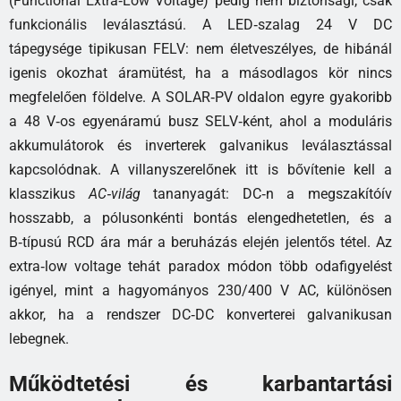
(Functional Extra‑Low Voltage) pedig nem biztonsági, csak
funkcionális leválasztású. A LED‑szalag 24 V DC
tápegysége tipikusan FELV: nem életveszélyes, de hibánál
igenis okozhat áramütést, ha a másodlagos kör nincs
megfelelően földelve. A SOLAR‑PV oldalon egyre gyakoribb
a 48 V‑os egyenáramú busz SELV‑ként, ahol a moduláris
akkumulátorok és inverterek galvanikus leválasztással
kapcsolódnak. A villanyszerelőnek itt is bővítenie kell a
klasszikus
AC‑világ
tananyagát: DC‑n a megszakítóív
hosszabb, a pólusonkénti bontás elengedhetetlen, és a
B‑típusú RCD ára már a beruházás elején jelentős tétel. Az
extra‑low voltage tehát paradox módon több odafigyelést
igényel, mint a hagyományos 230/400 V AC, különösen
akkor, ha a rendszer DC‑DC konverterei galvanikusan
lebegnek.
Működtetési és karbantartási