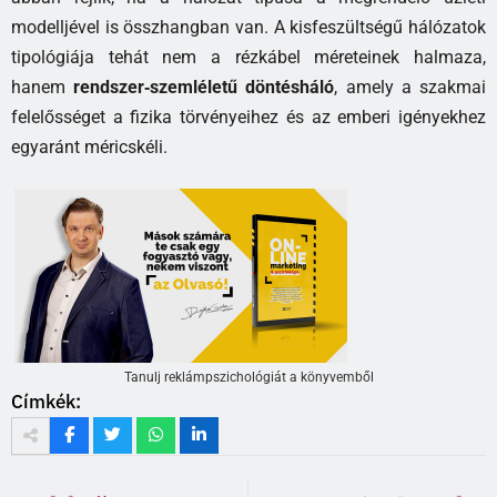
modelljével is összhangban van. A kisfeszültségű hálózatok
tipológiája tehát nem a rézkábel méreteinek halmaza,
hanem
rendszer‑szemléletű döntésháló
, amely a szakmai
felelősséget a fizika törvényeihez és az emberi igényekhez
egyaránt méricskéli.
Tanulj reklámpszichológiát a könyvemből
Címkék: