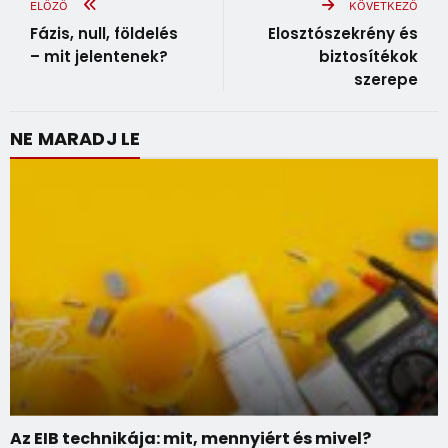
ELŐZŐ
KÖVETKEZŐ
Fázis, null, földelés
Elosztószekrény és
– mit jelentenek?
biztosítékok
szerepe
NE MARADJ LE
Az EIB technikája: mit, mennyiért és mivel?