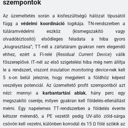
szempontok
Az üzemeltetés során a kisfeszültségű hálózat típusától
függ a
védelmi koordináció
logikája. TN‑rendszerben a
túláramvédelmi eszköz (kismegszakító vagy
olvadóbiztosító) elsődleges feladata a hiba gyors
„kiugrasztása”; TT‑nél a zárlatáram gyakran nem elegendő
ehhez, ezért a FI‑relé (
Residual Current Device
) válik
főszereplővé. IT‑nél az első szigetelési hiba még nem állítja
le a rendszert, viszont
insulation monitoring device
-nek kell
5 s‑on belül jeleznie, hogy megjelent a földhöz képest
veszélyes potenciál. Az üzemeltető profit szempontból azt
nézi: mennyi a
karbantartási ablak
, hány perc egy
megszakító cseréje, milyen gyakran kell földelés‑ellenállást
mérni. Egy napelemes TT‑rendszerben a földelés évente
kétszer mérendő, a PE vezetőt pedig UV‑álló zöld‑sárga
csövön kell vezetni, különben korrodál és 15 Ω fölé szökik az