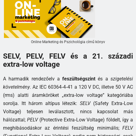
Online Marketing és Pszichológia című könyv
SELV, PELV, FELV és a 21. századi
extra‑low voltage
A harmadik rendezőelv a
feszültségszint
és a
szigetelési
követelmény
. Az IEC 60364‑4‑41 a 120 V DC, illetve 50 V AC
(rms) alatti áramköröket „extra‑low voltage” kategóriába
sorolja. Itt három altípus létezik:
SELV
(Safety Extra‑Low
Voltage) teljesen leválasztott, nincs kapcsolat más
hálózattal;
PELV
(Protective Extra‑Low Voltage) földelt, így a
meghibásodáskor az érintési feszültség minimális;
FELV