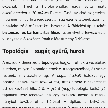
okozhat; TT‑nél a hurokellenállás nagy volta miatt
elkerülhetetlen
a 30 mA‑es FI‑relé; IT‑nél az első szigetelési
hiba nem állítja le a rendszert, ám az üzemeltetőnek azonnal
hiba‑lokalizáló műszert kell bevetnie. A földelési típus tehát
biztonság‑ és karbantartás‑filozófia
, amelyet a tervező és a
villanyszerelő közösen írnak a létesítmény DNS‑ébe.
Topológia – sugár, gyűrű, hurok
A második dimenzió a
topológia
: hogyan futnak a vezetékek
a térben, milyen útvonalon érnek el a fogyasztóhoz, és van‑e
redundáns visszatérő ág. A
sugár (radial)
hálózat egy
pontból ágazik szét; low‑CAPEX, áttekinthető hibakeresést
ad, de kevéssé hibatűrő. A
gyűrű (ring)
topológia kétirányú
táplálást tesz lehetővé: ha egy szakasz kiesik, a másik
irányból tovább él a hálózat – tipikus a belvárosi