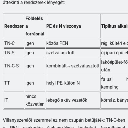
áttekinti a rendszerek lényegét:
Földelés
Rendszer
a
PE és N viszonya
Tipikus alka
forrásnál
TN‑C
igen
közös PEN
régi kültéri e
TN‑S
igen
szétválasztott
új ipari épüle
lakóépület‑fő
TN‑C‑S
igen
kombinált→szétválasztott
után
falusi há
TT
igen
helyi PE, külön N
kemping
nincs
IT
lebegő aktív vezetők
kórház, bánya
közvetlen
Villanyszerelői szemmel ez nem csupán betűjáték: TN‑C‑ben
a PEN szakadás életveszélyes burkolati feszültséget