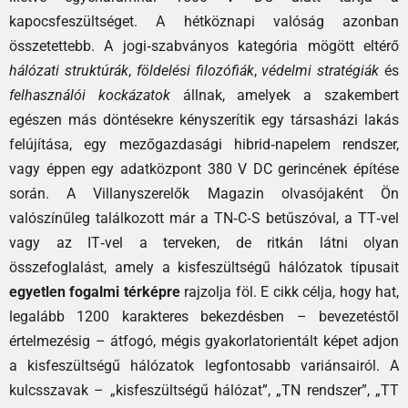
kapocsfeszültséget. A hétköznapi valóság azonban
összetettebb. A jogi‑szabványos kategória mögött eltérő
hálózati struktúrák
,
földelési filozófiák
,
védelmi stratégiák
és
felhasználói kockázatok
állnak, amelyek a szakembert
egészen más döntésekre kényszerítik egy társasházi lakás
felújítása, egy mezőgazdasági hibrid‑napelem rendszer,
vagy éppen egy adatközpont 380 V DC gerincének építése
során. A Villanyszerelők Magazin olvasójaként Ön
valószínűleg találkozott már a TN‑C‑S betűszóval, a TT‑vel
vagy az IT‑vel a terveken, de ritkán látni olyan
összefoglalást, amely a kisfeszültségű hálózatok típusait
egyetlen fogalmi térképre
rajzolja föl. E cikk célja, hogy hat,
legalább 1200 karakteres bekezdésben – bevezetéstől
értelmezésig – átfogó, mégis gyakorlatorientált képet adjon
a kisfeszültségű hálózatok legfontosabb variánsairól. A
kulcsszavak – „kisfeszültségű hálózat”, „TN rendszer”, „TT