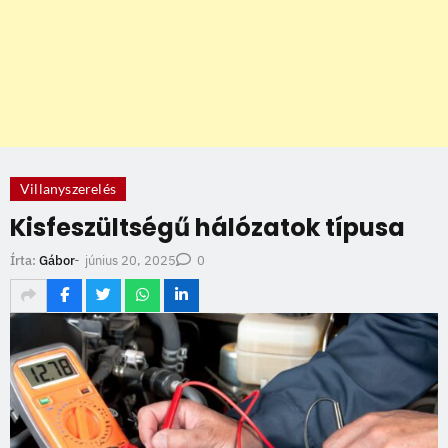
Villanyszerelés
Kisfeszültségű hálózatok típusa
június 20, 2025
Írta:
Gábor
-
0