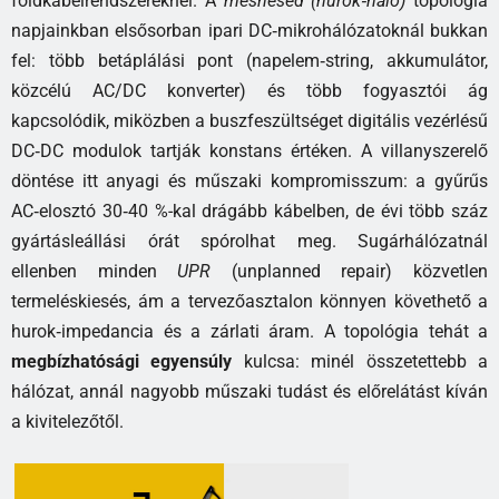
földkábelrendszereknél. A
meshesed (hurok‑háló)
topológia
napjainkban elsősorban ipari DC‑mikrohálózatoknál bukkan
fel: több betáplálási pont (napelem‑string, akkumulátor,
közcélú AC/DC konverter) és több fogyasztói ág
kapcsolódik, miközben a buszfeszültséget digitális vezérlésű
DC‑DC modulok tartják konstans értéken. A villanyszerelő
döntése itt anyagi és műszaki kompromisszum: a gyűrűs
AC‑elosztó 30‑40 %-kal drágább kábelben, de évi több száz
gyártásleállási órát spórolhat meg. Sugárhálózatnál
ellenben minden
UPR
(unplanned repair) közvetlen
termeléskiesés, ám a tervezőasztalon könnyen követhető a
hurok‑impedancia és a zárlati áram. A topológia tehát a
megbízhatósági egyensúly
kulcsa: minél összetettebb a
hálózat, annál nagyobb műszaki tudást és előrelátást kíván
a kivitelezőtől.