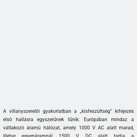
A villanyszerelői gyakorlatban a „kisfeszültség” kifejezés
első hallásra egyszerűnek tűnik: Európában mindaz a
váltakozó áramú hálózat, amely 1000 V AC alatt marad,
illetve egyenáramnál 1500 V DC alatt tartja a