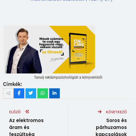
Tanulj reklámpszichológiát a könyvemből
Címkék:
ELŐZŐ
KÖVETKEZŐ
Az elektromos
Soros és
áram és
párhuzamos
feszültség
kapcsolások