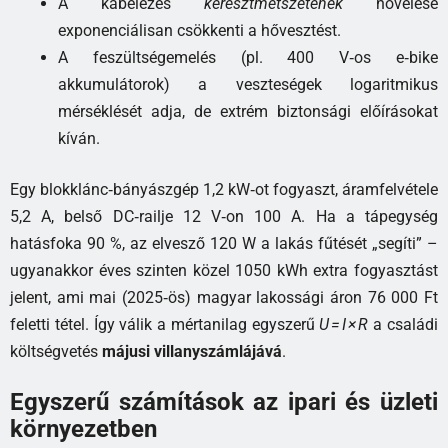
A kábelezés
keresztmetszetének
növelése
exponenciálisan csökkenti a hővesztést.
A feszültségemelés (pl. 400 V‑os e‑bike
akkumulátorok) a veszteségek logaritmikus
mérséklését adja, de extrém biztonsági előírásokat
kíván.
Egy blokklánc‑bányászgép 1,2 kW‑ot fogyaszt, áramfelvétele
5,2 A, belső DC‑railje 12 V‑on 100 A. Ha a tápegység
hatásfoka 90 %, az elvesző 120 W a lakás fűtését „segíti” –
ugyanakkor éves szinten közel 1050 kWh extra fogyasztást
jelent, ami mai (2025‑ös) magyar lakossági áron 76 000 Ft
feletti tétel. Így válik a mértanilag egyszerű
U = I × R
a családi
költségvetés
májusi villanyszámlájává
.
Egyszerű számítások az ipari és üzleti
környezetben