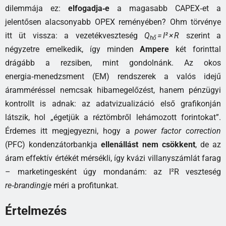
dilemmája ez:
elfogadja‑e
a magasabb CAPEX‑et a
jelentősen alacsonyabb OPEX reményében? Ohm törvénye
itt üt vissza: a vezetékveszteség
Q
= I² × R
szerint a
hő
négyzetre emelkedik, így minden
Ampere
két forinttal
drágább a rezsiben, mint gondolnánk. Az okos
energia‑menedzsment (EM) rendszerek a valós idejű
áramméréssel nemcsak hibamegelőzést, hanem pénzügyi
kontrollt is adnak: az adatvizualizáció első grafikonján
látszik, hol „égetjük a réztömbről lehámozott forintokat”.
Érdemes itt megjegyezni, hogy a
power factor correction
(PFC) kondenzátorbankja
ellenállást nem csökkent
, de az
áram effektív értékét mérsékli, így kvázi villanyszámlát farag
– marketingesként úgy mondanám: az I²R veszteség
re‑brandingje
méri a profitunkat.
Értelmezés