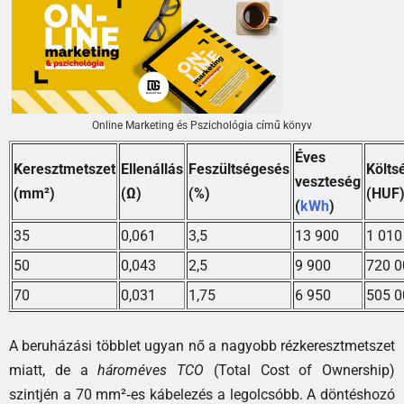
Online Marketing és Pszichológia című könyv
Éves
Keresztmetszet
Ellenállás
Feszültségesés
Költs
veszteség
(mm²)
(Ω)
(%)
(HUF
(
kWh
)
35
0,061
3,5
13 900
1 010
50
0,043
2,5
9 900
720 0
70
0,031
1,75
6 950
505 0
A beruházási többlet ugyan nő a nagyobb rézkeresztmetszet
miatt, de a
hároméves TCO
(Total Cost of Ownership)
szintjén a 70 mm²‑es kábelezés a legolcsóbb. A döntéshozó