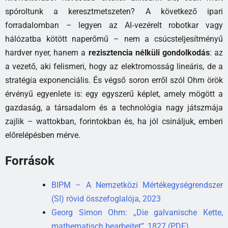
spóroltunk a keresztmetszeten? A következő ipari
forradalomban – legyen az AI‑vezérelt robotkar vagy
hálózatba kötött naperőmű – nem a csúcsteljesítményű
hardver nyer, hanem a
rezisztencia nélküli gondolkodás
: az
a vezető, aki felismeri, hogy az elektromosság lineáris, de a
stratégia exponenciális. És végső soron erről szól Ohm örök
érvényű egyenlete is: egy egyszerű képlet, amely mögött a
gazdaság, a társadalom és a technológia nagy játszmája
zajlik – wattokban, forintokban és, ha jól csináljuk, emberi
előrelépésben mérve.
Források
BIPM – A Nemzetközi Mértékegységrendszer
(SI) rövid összefoglalója, 2023
Georg Simon Ohm: „Die galvanische Kette,
mathematisch bearbeitet”, 1827 (PDF)