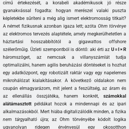
című értekezését, a korabeli akadémikusok jó része
gyanakvással fogadta: hogyan merészel valaki puszta
képletekbe sűríteni a még alig ismert elektromosság titkait?
A német fizikusnak azonban igaza lett; azóta
Ohm törvénye
az elektromos tervezés alaptétele, amely megkerülhetetlen a
háztartási hosszabbítótól a gigawattos offshore
szélerőműig. Üzleti szempontból is döntő: aki érti az
U = I × R
háromszöget, az nemcsak a villanyszámlát tudja
optimalizálni, hanem agilis beruházási döntéseket is hozhat
egy adatközpont, egy robotizált raktár vagy egy napelemes
mikrohálózat kialakításakor. A következő oldalakon nem
csupán elmagyarázom, mit jelent a feszültség, az áram és
az ellenállás összjátéka, hanem konkrét,
számokkal
alátámasztott
példákat hozok a mindennapi és az ipari
alkalmazásokból. Mert hiába digitalizálódik minden, a fizika
nem tárgyalható újra
; az Ohm törvényébe kódolt logika
ugyanolyan ridegen érvényesül egy okosotthon