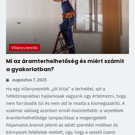
Villanyszerelés
Mi az áramterhelhetőség és miért számít
a gyakorlatban?
augusztus 7, 2025
Ha egy villanyvezeték „jól bírja” a terhelést, azt a
hétköznapokban hajlamosak vagyunk úgy értelmezni, hogy
nem forrósodik túl és nem old le miatta a kismegszakító. A
szakmai valóság azonban ennél összetettebb: a vezetékek
áramterhelhetősége (ampacitása) a megengedett
folyamatos áramot jelenti az adott szerelési módban és
környezeti feltételek mellett, úgy, hogy a vezető üzemi