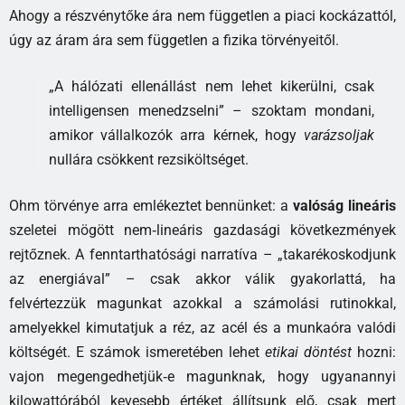
Ahogy a részvénytőke ára nem független a piaci kockázattól,
úgy az áram ára sem független a fizika törvényeitől.
„A hálózati ellenállást nem lehet kikerülni, csak
intelligensen menedzselni” – szoktam mondani,
amikor vállalkozók arra kérnek, hogy
varázsoljak
nullára csökkent rezsiköltséget.
Ohm törvénye arra emlékeztet bennünket: a
valóság lineáris
szeletei mögött nem‑lineáris gazdasági következmények
rejtőznek. A fenntarthatósági narratíva – „takarékoskodjunk
az energiával” – csak akkor válik gyakorlattá, ha
felvértezzük magunkat azokkal a számolási rutinokkal,
amelyekkel kimutatjuk a réz, az acél és a munkaóra valódi
költségét. E számok ismeretében lehet
etikai döntést
hozni:
vajon megengedhetjük‑e magunknak, hogy ugyanannyi
kilowattórából kevesebb értéket állítsunk elő, csak mert