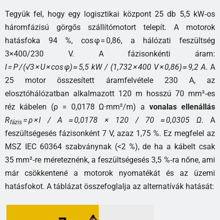
Tegyük fel, hogy egy logisztikai központ 25 db 5,5 kW‑os
háromfázisú görgős szállítómotort telepít. A motorok
hatásfoka 94 %, cos φ = 0,86, a hálózati feszültség
3×400/230 V. A fázisonkénti áram:
I = P / (√3 × U × cos φ) ≈ 5,5 kW / (1,732 × 400 V × 0,86) ≈ 9,2 A
. A
25 motor összesített áramfelvétele 230 A, az
elosztóhálózatban alkalmazott 120 m hosszú 70 mm²‑es
réz kábelen (ρ = 0,0178 Ω·mm²/m) a
vonalas ellenállás
R
= ρ × l / A ≈ 0,0178 × 120 / 70 ≈ 0,0305 Ω
. A
fázis
feszültségesés fázisonként 7 V, azaz 1,75 %. Ez megfelel az
MSZ IEC 60364 szabványnak (<2 %), de ha a kábelt csak
35 mm²‑re méreteznénk, a feszültségesés 3,5 %‑ra nőne, ami
már csökkentené a motorok nyomatékát és az üzemi
hatásfokot. A táblázat összefoglalja az alternatívák hatását: