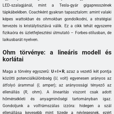
LED‑szalagjánál, mint a Tesla‑gyár gigapresszének
tápkábelében. Coachként gyakran tapasztalom: amint valaki
képes
wattokban
és
ohmokban
gondolkodni, a stratégiai
tervezés is kristálytisztává válik. Ez a cikk tehát egyszerre
fizikaóra és üzletfejlesztési útmutató – Forbes‑stílusban, de
laikusbarát nyelven.
Ohm törvénye: a lineáris modell és
korlátai
Maga a törvény egyszerű:
U = I × R
, azaz a vezető két pontja
közötti potenciálkülönbség (
U
, volt) egyenesen arányos az
átfolyó árammal (
I
, amper); az arányossági tényező az
ellenállás (
R
, ohm). A
linearitás
viszont csak adott
hőmérsékleti és anyagminőségi tartományban igaz.
Gondoljunk a volfrámszálas izzóra: hidegen a szál
ellenállása kevesebb mint tizede a névlegesnek, ezért