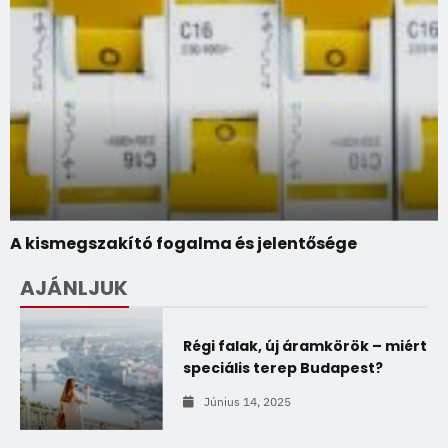
A kismegszakító fogalma és jelentősége
AJÁNLJUK
Régi falak, új áramkörök – miért
speciális terep Budapest?
Június 14, 2025