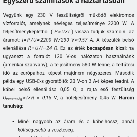
Egyszerű számítások a háztartásban
Vegyünk egy 230 V feszültségről működő elektromos
vízforralót, amelynek névleges teljesítménye 2200 W. A
teljesítményképletből (
P = U × I
) vissza tudjuk számolni az
áramot:
I = P / U = 2200 W / 230 V ≈ 9,57 A
. A készülék belső
ellenállása
R = U / I ≈ 24 Ω
. Ez az érték
becsapósan kicsi
; ha
ugyanezt a forralót 120 V‑os hálózaton használnánk
(amerikai szabvány), a teljesítmény 580 W lenne, a felfűtési
idő az európaihoz képest majdnem négyszeres. Második
példa egy USB‑C‑s gyorstöltő: 20 V‑on 3 A‑t képes leadni. A
kábel belső ellenállása 0,05 Ω; a rajta eső feszültség
U
= I × R = 0,15 V
, a hőteljesítmény 0,45 W.
Három
veszteség
tanulság
:
Minél nagyobb az áram és a kábelhossz, annál
költségesebb
a veszteség.