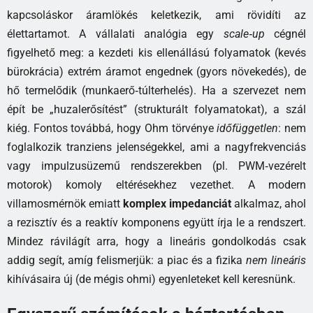
kapcsoláskor áramlökés keletkezik, ami rövidíti az
élettartamot. A vállalati analógia egy
scale‑up
cégnél
figyelhető meg: a kezdeti kis ellenállású folyamatok (kevés
bürokrácia) extrém áramot engednek (gyors növekedés), de
hő termelődik (munkaerő‑túlterhelés). Ha a szervezet nem
épít be „huzalerősítést” (strukturált folyamatokat), a szál
kiég. Fontos továbbá, hogy Ohm törvénye
időfüggetlen
: nem
foglalkozik tranziens jelenségekkel, ami a nagyfrekvenciás
vagy impulzusüzemű rendszerekben (pl. PWM‑vezérelt
motorok) komoly eltérésekhez vezethet. A modern
villamosmérnök emiatt
komplex impedanciát
alkalmaz, ahol
a rezisztív és a reaktív komponens együtt írja le a rendszert.
Mindez rávilágít arra, hogy a lineáris gondolkodás csak
addig segít, amíg felismerjük: a piac és a fizika
nem lineáris
kihívásaira új (de mégis ohmi) egyenleteket kell keresnünk.