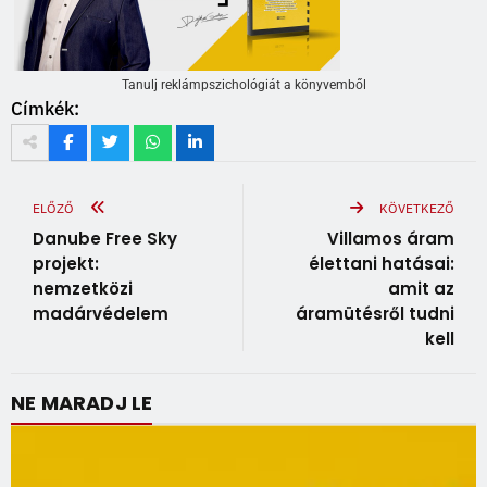
Tanulj reklámpszichológiát a könyvemből
Címkék:
ELŐZŐ
KÖVETKEZŐ
Danube Free Sky
Villamos áram
projekt:
élettani hatásai:
nemzetközi
amit az
madárvédelem
áramütésről tudni
kell
NE MARADJ LE