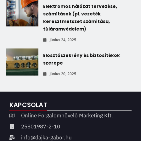
Elektromos hálózat tervezése,
számítások (pl. vezeték
keresztmetszet számítása,
túláramvédelem)
június 24, 2025
Elosztószekrény és biztosítékok
szerepe
június 20, 2025
KAPCSOLAT
Online Forgalomnövelő Marketing Kft.
25801987-2-10
info@dajka-gabor.hu