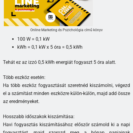
Online Marketing és Pszichológia című könyv
100 W = 0,1 kW
kWh = 0,1 kW x 5 óra = 0,5 kWh
Tehát ez az izzó 0,5 kWh energiát fogyaszt 5 óra alatt.
Több eszköz esetén:
Ha több eszköz fogyasztását szeretnéd kiszámolni, végezd
el a számítást minden eszközre külön-külön, majd add össze
az eredményeket.
Hosszabb időszakok kiszámítása:
Havi fogyasztás kiszámításához először számold ki a napi
fogyasztást, majd szorozd meg a hónap napjainak