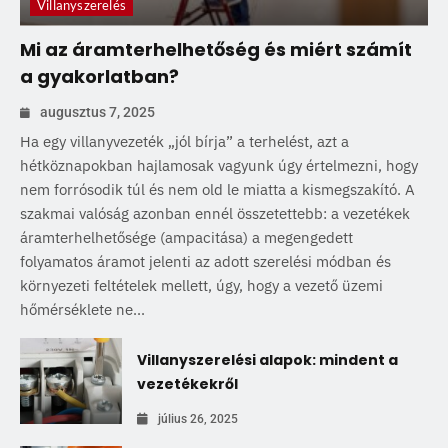
Villanyszerelés
Mi az áramterhelhetőség és miért számít
a gyakorlatban?
augusztus 7, 2025
Ha egy villanyvezeték „jól bírja” a terhelést, azt a
hétköznapokban hajlamosak vagyunk úgy értelmezni, hogy
nem forrósodik túl és nem old le miatta a kismegszakító. A
szakmai valóság azonban ennél összetettebb: a vezetékek
áramterhelhetősége (ampacitása) a megengedett
folyamatos áramot jelenti az adott szerelési módban és
környezeti feltételek mellett, úgy, hogy a vezető üzemi
hőmérséklete ne...
Villanyszerelési alapok: mindent a
vezetékekről
július 26, 2025