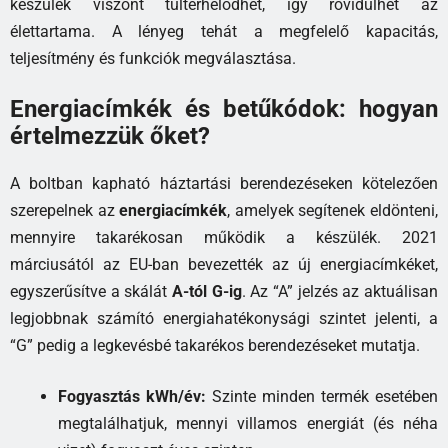
készülék viszont túlterhelődhet, így rövidülhet az
élettartama. A lényeg tehát a megfelelő kapacitás,
teljesítmény és funkciók megválasztása.
Energiacímkék és betűkódok: hogyan
értelmezzük őket?
A boltban kapható háztartási berendezéseken kötelezően
szerepelnek az
energiacímkék
, amelyek segítenek eldönteni,
mennyire takarékosan működik a készülék. 2021
márciusától az EU-ban bevezették az új energiacímkéket,
egyszerűsítve a skálát
A-tól G-ig
. Az “A” jelzés az aktuálisan
legjobbnak számító energiahatékonysági szintet jelenti, a
“G” pedig a legkevésbé takarékos berendezéseket mutatja.
Fogyasztás kWh/év:
Szinte minden termék esetében
megtalálhatjuk, mennyi villamos energiát (és néha