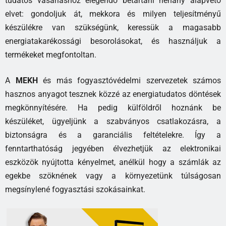
tudatos vásárláshoz elegendő betartani néhány alapvető
elvet: gondoljuk át, mekkora és milyen teljesítményű
készülékre van szükségünk, keressük a magasabb
energiatakarékossági besorolásokat, és használjuk a
termékeket megfontoltan.
A
MEKH
és más fogyasztóvédelmi szervezetek számos
hasznos anyagot tesznek közzé az energiatudatos döntések
megkönnyítésére. Ha pedig külföldről hoznánk be
készüléket, ügyeljünk a szabványos csatlakozásra, a
biztonságra és a garanciális feltételekre. Így a
fenntarthatóság jegyében élvezhetjük az elektronikai
eszközök nyújtotta kényelmet, anélkül hogy a számlák az
egekbe szöknének vagy a környezetünk túlságosan
megsínylené fogyasztási szokásainkat.