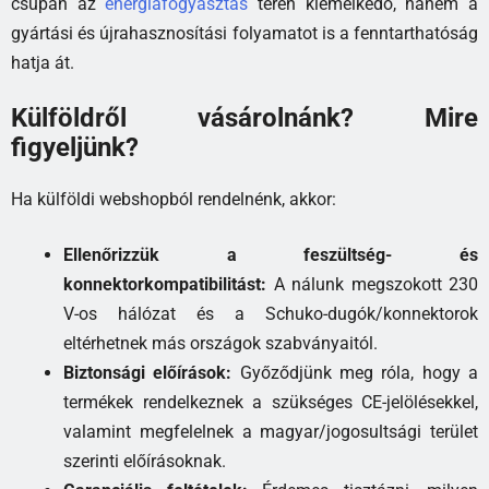
csupán az
energiafogyasztás
terén kiemelkedő, hanem a
gyártási és újrahasznosítási folyamatot is a fenntarthatóság
hatja át.
Külföldről vásárolnánk? Mire
figyeljünk?
Ha külföldi webshopból rendelnénk, akkor:
Ellenőrizzük a feszültség- és
konnektorkompatibilitást:
A nálunk megszokott 230
V-os hálózat és a Schuko-dugók/konnektorok
eltérhetnek más országok szabványaitól.
Biztonsági előírások:
Győződjünk meg róla, hogy a
termékek rendelkeznek a szükséges CE-jelölésekkel,
valamint megfelelnek a magyar/jogosultsági terület
szerinti előírásoknak.