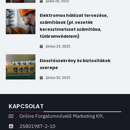
július 26, 2025
Elektromos hálózat tervezése,
számítások (pl. vezeték
keresztmetszet számítása,
túláramvédelem)
június 24, 2025
Elosztószekrény és biztosítékok
szerepe
június 20, 2025
KAPCSOLAT
Online Forgalomnövelő Marketing Kft.
25801987-2-10