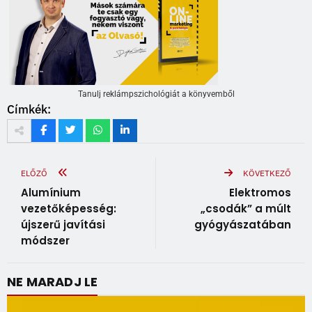
Tanulj reklámpszichológiát a könyvemből
Címkék:
ELŐZŐ
KÖVETKEZŐ
Alumínium
Elektromos
vezetőképesség:
„csodák” a múlt
újszerű javítási
gyógyászatában
módszer
NE MARADJ LE