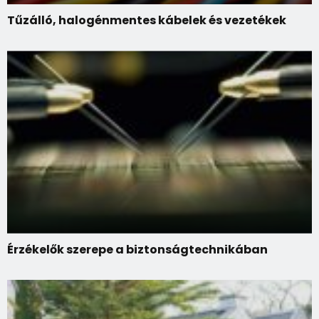
Tűzálló, halogénmentes kábelek és vezetékek
Érzékelők szerepe a biztonságtechnikában