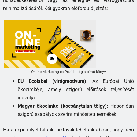
hulladékkezelésről vagy az energia- és vízfogyasztás
minimalizálásáról. Két gyakran előforduló jelzés:
Online Marketing és Pszichológia című könyv
EU Ecolabel (virágmotívum):
Az Európai Unió
ökocímkéje, amely szigorú előírások teljesítését
igazolja.
Magyar ökocímke (kocsánytalan tölgy):
Hasonlóan
szigorú szabályok szerint minősített termékek.
Ha a gépen ilyet látunk, biztosak lehetünk abban, hogy nem