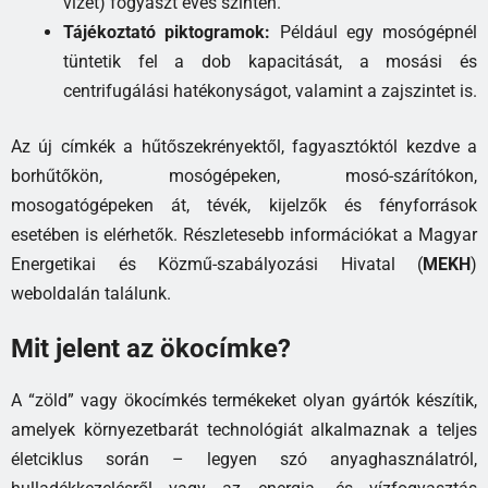
vizet) fogyaszt éves szinten.
Tájékoztató piktogramok:
Például egy mosógépnél
tüntetik fel a dob kapacitását, a mosási és
centrifugálási hatékonyságot, valamint a zajszintet is.
Az új címkék a hűtőszekrényektől, fagyasztóktól kezdve a
borhűtőkön, mosógépeken, mosó-szárítókon,
mosogatógépeken át, tévék, kijelzők és fényforrások
esetében is elérhetők. Részletesebb információkat a Magyar
Energetikai és Közmű-szabályozási Hivatal (
MEKH
)
weboldalán találunk.
Mit jelent az ökocímke?
A “zöld” vagy ökocímkés termékeket olyan gyártók készítik,
amelyek környezetbarát technológiát alkalmaznak a teljes
életciklus során – legyen szó anyaghasználatról,