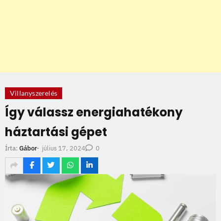
Villanyszerelés
Így válassz energiahatékony
háztartási gépet
július 17, 2024
Írta:
Gábor
-
0