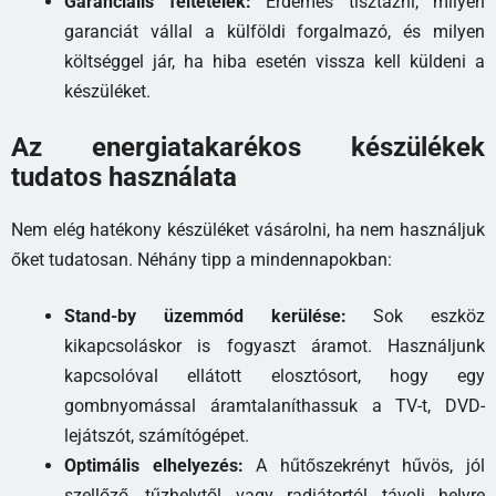
Garanciális feltételek:
Érdemes tisztázni, milyen
garanciát vállal a külföldi forgalmazó, és milyen
költséggel jár, ha hiba esetén vissza kell küldeni a
készüléket.
Az energiatakarékos készülékek
tudatos használata
Nem elég hatékony készüléket vásárolni, ha nem használjuk
őket tudatosan. Néhány tipp a mindennapokban:
Stand-by üzemmód kerülése:
Sok eszköz
kikapcsoláskor is fogyaszt áramot. Használjunk
kapcsolóval ellátott elosztósort, hogy egy
gombnyomással áramtalaníthassuk a TV-t, DVD-
lejátszót, számítógépet.
Optimális elhelyezés:
A hűtőszekrényt hűvös, jól
szellőző, tűzhelytől vagy radiátortól távoli helyre