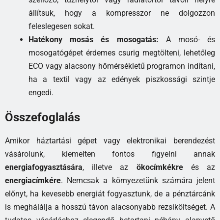
állítsuk, hogy a kompresszor ne dolgozzon
feleslegesen sokat.
Hatékony mosás és mosogatás:
A mosó- és
mosogatógépet érdemes csurig megtölteni, lehetőleg
ECO vagy alacsony hőmérsékletű programon indítani,
ha a textil vagy az edények piszkossági szintje
engedi.
Összefoglalás
Amikor háztartási gépet vagy elektronikai berendezést
vásárolunk, kiemelten fontos figyelni annak
energiafogyasztására
, illetve az
ökocímkékre
és az
energiacímkére
. Nemcsak a környezetünk számára jelent
előnyt, ha kevesebb energiát fogyasztunk, de a pénztárcánk
is meghálálja a hosszú távon alacsonyabb rezsiköltséget. A