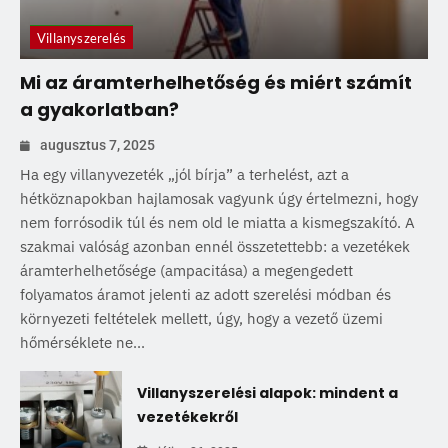
Villanyszerelés
Mi az áramterhelhetőség és miért számít
a gyakorlatban?
augusztus 7, 2025
Ha egy villanyvezeték „jól bírja” a terhelést, azt a
hétköznapokban hajlamosak vagyunk úgy értelmezni, hogy
nem forrósodik túl és nem old le miatta a kismegszakító. A
szakmai valóság azonban ennél összetettebb: a vezetékek
áramterhelhetősége (ampacitása) a megengedett
folyamatos áramot jelenti az adott szerelési módban és
környezeti feltételek mellett, úgy, hogy a vezető üzemi
hőmérséklete ne...
Villanyszerelési alapok: mindent a
vezetékekről