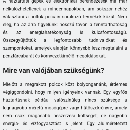
A háztartási gépek és elektronikai berendezések ma már
nélkülözhetetlenek a mindennapokban, ám sokszor nehéz
választani a boltok polcain sorakozó termékek közül. Nem
elég, ha az árra figyelünk: hosszú távon a fenntarthatóság
és az energiahatékonyság is kulcsfontosságú.
Összegyűjtöttük a legfontosabb tudnivalókat és
szempontokat, amelyek alapján könnyebb lesz megtalálni a
pénztárcabarát és környezetkímélő megoldásokat.
Mire van valójában szükségünk?
Mielőtt a megrakott polcok közt bolyonganánk, érdemes
végiggondolni, hogy milyen igényeink vannak. Egy egyfős
háztartásnak például valószínűleg nincs szüksége a
legnagyobb méretű mosógépre vagy hűtőszekrényre, amely
nem csak magasabb beszerzési költséget, de nagyobb
energia- és vízfogyasztást is jelent. Egy alulméretezett