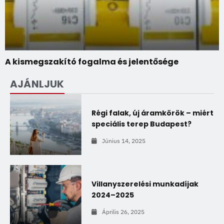
A kismegszakító fogalma és jelentősége
AJÁNLJUK
Régi falak, új áramkörök – miért
speciális terep Budapest?
Június 14, 2025
Villanyszerelési munkadíjak
2024–2025
Április 26, 2025