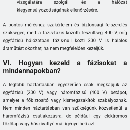
vizsgálatára szolgál, és a hálózat
kiegyensúlyozottságának ellenőrzésére.
A pontos méréshez szakértelem és biztonsági felszerelés
szükséges, mert a fázis-fázis közötti feszültség 400 V, míg
egyfázisú hálózatban fázis-null közti 230 V is halálos
áramütést okozhat, ha nem megfelelően kezeljük.
VI. Hogyan kezeld a fázisokat a
mindennapokban?
A legtöbb háztartásban egyszerűen csak megkapjuk az
egyfázisú (230 V) vagy háromfázisú (400 V) betápot,
amelyet a főbiztosító vagy kismegszakítók szabályoznak.
Nem minden háztartásban van szükségünk közvetlenül a
háromfázisú csatlakozásra, de például egy elektromos
főzőlap vagy hőszivattyú már igényelheti azt.