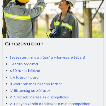
Címszavakban
Bevezetés: mi is a „fázis” a villanyszerelésben?
I. A fázis fogalma
A 50 Hz-es hálózat
II. A fázisok típusai
III. Miért használunk több fázist?
IV. Biztonság és előírások
V. A fázisok mérése és a szögeltolás
VI. Hogyan kezeld a fázisokat a mindennapokban?