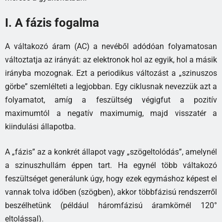
I. A fázis fogalma
A váltakozó áram (AC) a nevéből adódóan folyamatosan
változtatja az irányát: az elektronok hol az egyik, hol a másik
irányba mozognak. Ezt a periodikus változást a „szinuszos
görbe” szemlélteti a legjobban. Egy ciklusnak nevezzük azt a
folyamatot, amíg a feszültség végigfut a pozitív
maximumtól a negatív maximumig, majd visszatér a
kiindulási állapotba.
A „fázis” az a konkrét állapot vagy „szögeltolódás”, amelynél
a szinuszhullám éppen tart. Ha egynél több váltakozó
feszültséget generálunk úgy, hogy ezek egymáshoz képest el
vannak tolva időben (szögben), akkor többfázisú rendszerről
beszélhetünk (például háromfázisú áramkörnél 120°
eltolással).