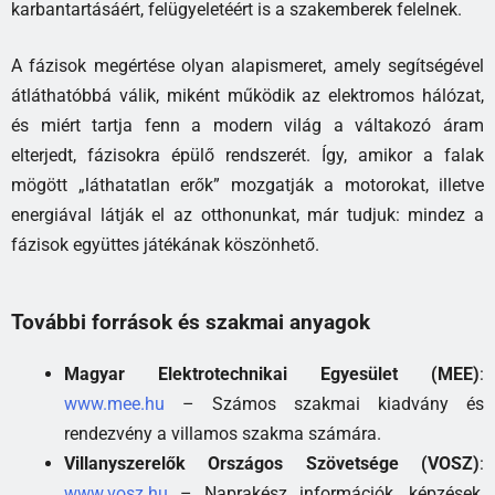
karbantartásáért, felügyeletéért is a szakemberek felelnek.
A fázisok megértése olyan alapismeret, amely segítségével
átláthatóbbá válik, miként működik az elektromos hálózat,
és miért tartja fenn a modern világ a váltakozó áram
elterjedt, fázisokra épülő rendszerét. Így, amikor a falak
mögött „láthatatlan erők” mozgatják a motorokat, illetve
energiával látják el az otthonunkat, már tudjuk: mindez a
fázisok együttes játékának köszönhető.
További források és szakmai anyagok
Magyar Elektrotechnikai Egyesület (MEE)
:
www.mee.hu
– Számos szakmai kiadvány és
rendezvény a villamos szakma számára.
Villanyszerelők Országos Szövetsége (VOSZ)
:
www.vosz.hu
– Naprakész információk, képzések,