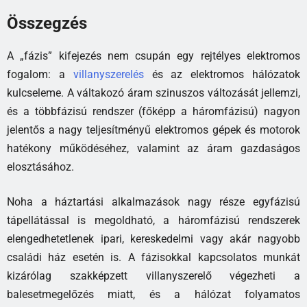
Összegzés
A „fázis” kifejezés nem csupán egy rejtélyes elektromos
fogalom: a
villanyszerelés
és az elektromos hálózatok
kulcseleme. A váltakozó áram szinuszos változását jellemzi,
és a többfázisú rendszer (főképp a háromfázisú) nagyon
jelentős a nagy teljesítményű elektromos gépek és motorok
hatékony működéséhez, valamint az áram gazdaságos
elosztásához.
Noha a háztartási alkalmazások nagy része egyfázisú
tápellátással is megoldható, a háromfázisú rendszerek
elengedhetetlenek ipari, kereskedelmi vagy akár nagyobb
családi ház esetén is. A fázisokkal kapcsolatos munkát
kizárólag szakképzett villanyszerelő végezheti a
balesetmegelőzés miatt, és a hálózat folyamatos