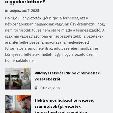
a gyakorlatban?
augusztus 7, 2025
Ha egy villanyvezeték „jól bírja” a terhelést, azt a
hétköznapokban hajlamosak vagyunk úgy értelmezni, hogy
nem forrósodik túl és nem old le miatta a kismegszakító. A
szakmai valóság azonban ennél összetettebb: a vezetékek
áramterhelhetősége (ampacitása) a megengedett
folyamatos áramot jelenti az adott szerelési módban és
környezeti feltételek mellett, úgy, hogy a vezető üzemi
hőmérséklete ne...
Villanyszerelési alapok: mindent a
vezetékekről
július 26, 2025
Elektromos hálózat tervezése,
számítások (pl. vezeték
keresztmetszet számítása,