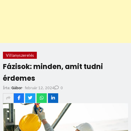
Villanyszerelés
Fázisok: minden, amit tudni
érdemes
február 12, 2024
Írta:
Gábor
-
0