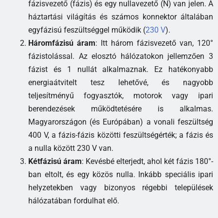
fázisvezető (fázis) és egy nullavezető (N) van jelen. A
háztartási világítás és számos konnektor általában
egyfázisú feszültséggel működik (
230 V
).
Háromfázisú áram
: Itt három fázisvezető van, 120°
fázistolással. Az elosztó hálózatokon jellemzően 3
fázist és 1 nullát alkalmaznak. Ez hatékonyabb
energiaátvitelt tesz lehetővé, és nagyobb
teljesítményű fogyasztók, motorok vagy ipari
berendezések működtetésére is alkalmas.
Magyarországon (és Európában) a vonali feszültség
400 V, a fázis-fázis közötti feszültségérték; a fázis és
a nulla között 230 V van.
Kétfázisú áram
: Kevésbé elterjedt, ahol két fázis 180°-
ban eltolt, és egy közös nulla. Inkább speciális ipari
helyzetekben vagy bizonyos régebbi települések
hálózatában fordulhat elő.