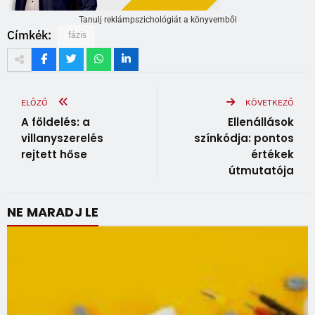
Tanulj reklámpszichológiát a könyvemből
Címkék:
fázis
ELŐZŐ
KÖVETKEZŐ
A földelés: a
Ellenállások
villanyszerelés
színkódja: pontos
rejtett hőse
értékek
útmutatója
NE MARADJ LE