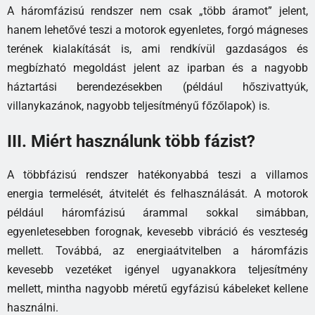
A háromfázisú rendszer nem csak „több áramot” jelent,
hanem lehetővé teszi a motorok egyenletes, forgó mágneses
terének kialakítását is, ami rendkívül gazdaságos és
megbízható megoldást jelent az iparban és a nagyobb
háztartási berendezésekben (például hőszivattyúk,
villanykazánok, nagyobb teljesítményű főzőlapok) is.
III. Miért használunk több fázist?
A többfázisú rendszer hatékonyabbá teszi a villamos
energia termelését, átvitelét és felhasználását. A motorok
például háromfázisú árammal sokkal simábban,
egyenletesebben forognak, kevesebb vibráció és veszteség
mellett. Továbbá, az energiaátvitelben a háromfázis
kevesebb vezetéket igényel ugyanakkora teljesítmény
mellett, mintha nagyobb méretű egyfázisú kábeleket kellene
használni.