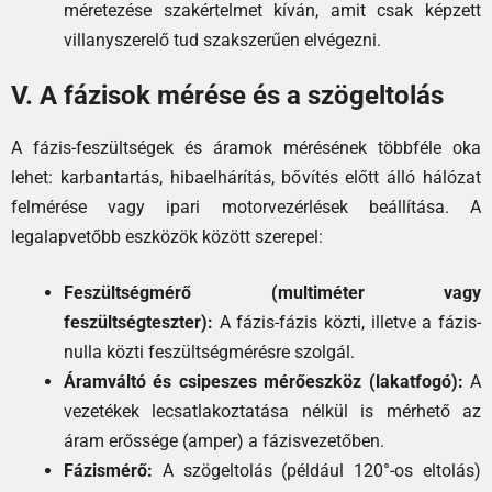
méretezése szakértelmet kíván, amit csak képzett
villanyszerelő tud szakszerűen elvégezni.
V. A fázisok mérése és a szögeltolás
A fázis-feszültségek és áramok mérésének többféle oka
lehet: karbantartás, hibaelhárítás, bővítés előtt álló hálózat
felmérése vagy ipari motorvezérlések beállítása. A
legalapvetőbb eszközök között szerepel:
Feszültségmérő (multiméter vagy
feszültségteszter):
A fázis-fázis közti, illetve a fázis-
nulla közti feszültségmérésre szolgál.
Áramváltó és csipeszes mérőeszköz (lakatfogó):
A
vezetékek lecsatlakoztatása nélkül is mérhető az
áram erőssége (amper) a fázisvezetőben.
Fázismérő:
A szögeltolás (például 120°-os eltolás)