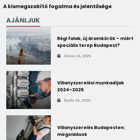
A kismegszakító fogalma és jelentősége
AJÁNLJUK
Régi falak, új áramkörök – miért
speciális terep Budapest?
Június 14, 2025
Villanyszerelési munkadíjak
2024–2025
Április 26, 2025
Villanyszerelés Budapesten:
megoldások